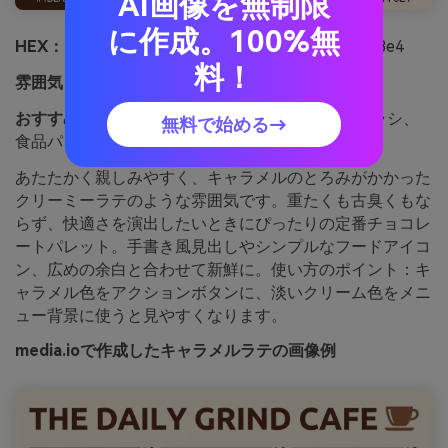
AI画像を無制限
に作成。100%無
HEX：
#4b2a1a #7b4a2a #b77a44 #e1c09b #fff3e4
料！
雰囲気：
あたたかく親しみやすい
おすすめ用途：
カフェのメニュー、ベーカリーチラシ、
無料で始める→
食品パッケージインサート
あたたかく親しみやすく、キャラメルのとろみがかかった
クリーミーラテのような雰囲気です。重たくも古臭くもな
らず、快適さを演出したいときにぴったりの定番チョコレ
ートパレット。手書き風見出しやシンプルなフードアイコ
ン、広めの余白と合わせて新鮮に。使い方のポイント：キ
ャラメル色をアクションボタンに、淡いクリーム色をメニ
ュー背景に使うと見やすくなります。
media.ioで作成したキャラメルラテの画像例