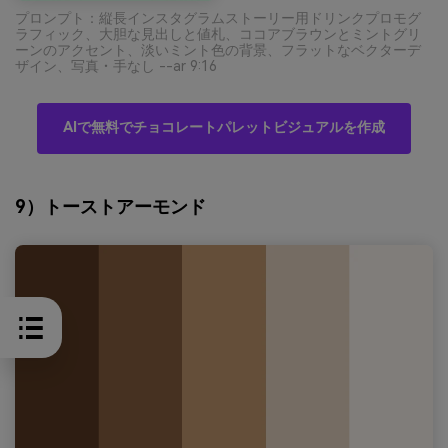
プロンプト：縦長インスタグラムストーリー用ドリンクプロモグ
ラフィック、大胆な見出しと値札、ココアブラウンとミントグリ
ーンのアクセント、淡いミント色の背景、フラットなベクターデ
ザイン、写真・手なし --ar 9:16
AIで無料でチョコレートパレットビジュアルを作成
9）トーストアーモンド