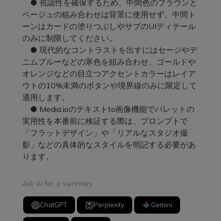
● 視認性を確保するため、中間色のブラウンと
ベージュの組み合わせは背景に使用せず、中間ト
ーンはカードの塗りつぶしやサブのUIディテール
のみに制限してください。
● 現代的なコントラストを出すにはセージやデ
ニムブルーなどの寒色を組み合わせ、ゴールドや
オレンジなどの目立つアクセントカラーはレイア
ウトの10%未満のボタンや境界線のみに限定して
適用します。
● Media.ioのテキストto画像機能でパレットの
実用性を本番前に検証する際は、プロンプトで
「フラットデザイン」や「リアルなスタジオ撮
影」などの具体的なスタイルを明記する必要があ
ります。
Ask AI for a summary
ChatGPT
Perplexity
Gemini