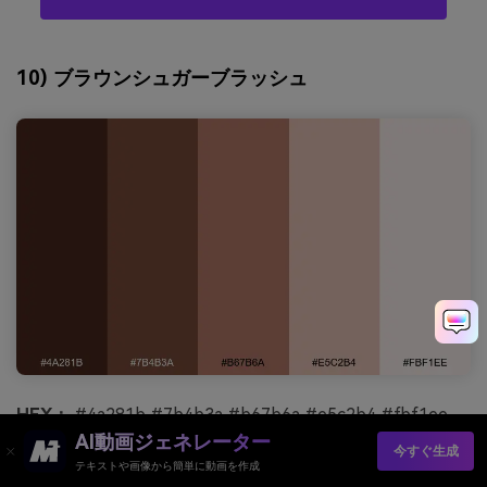
10) ブラウンシュガーブラッシュ
HEX：
#4a281b #7b4b3a #b67b6a #e5c2b4 #fbf1ee
AI動画ジェネレーター
今すぐ生成
雰囲気：
優しく魅力的
テキストや画像から簡単に動画を作成