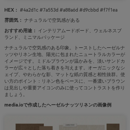
HEX：
#4a2d1c #7a553d #a88a6d #d9cbbd #f7f1ea
雰囲気：
ナチュラルで空気感がある
おすすめ用途：
インテリアムードボード、ウェルネスブ
ランド、ミニマルパッケージ
ナチュラルで空気感のある印象。トーストしたヘーゼルナ
ッツやリネン生地、陽光に包まれたニュートラルカラーが
イメージです。ミドルブラウンが温かみを、淡いサンドカ
ラーが広々とした落ち着きを与えます。オーガニックなシ
ェイプ、やわらかな影、マットな紙の質感と相性抜群。使
い方のポイント：リネン色をベースに、一番濃いブラウン
は見出しや重要アイコンのみに使ってコントラストを作り
ましょう。
media.ioで作成したヘーゼルナッツリネンの画像例