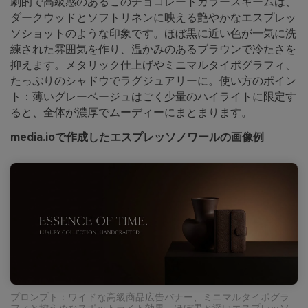
劇的で高級感のあるこのチョコレートカラースキームは、
ダークウッドとソフトリネンに映える艶やかなエスプレッ
ソショットのような印象です。ほぼ黒に近い色が一気に洗
練された雰囲気を作り、温かみのあるブラウンで冷たさを
抑えます。メタリック仕上げやミニマルタイポグラフィ、
たっぷりのシャドウでラグジュアリーに。使い方のポイン
ト：薄いグレーベージュはごく少量のハイライトに限定す
ると、全体が濃厚でムーディーにまとまります。
media.ioで作成したエスプレッソノワールの画像例
プロンプト：ワイドな高級商品広告バナー、ミニマルタイポグラ
フィと控えめなスポットライト効果、ほぼ黒と深いエスプレッソ