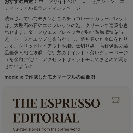
おすすめ用途：
ウェブサイトのヒーローセクション、エ
ディトリアル風ランディングページ
洗練されていてモダンなこのチョコレートカラーパレット
は、大理石の石やエスプレッソの泡、クリーンな建築を思
わせます。ダークなエスプレッソ色が強い階層構造を与
え、トープがエッジを柔らかくし、落ち着いた余白を作り
ます。グリッドレイアウトや細い仕切り線、高解像度の製
品画像と相性抜群。使い方のポイント：薄いグレーベージ
ュを余白に使い、アクセントはミッドモカでまとめて濁ら
せないように。
media.ioで作成したモカマーブルの画像例