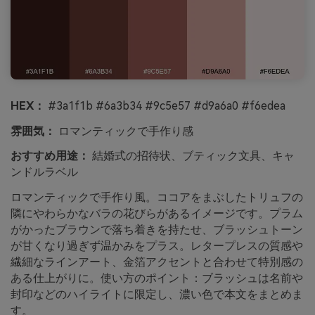
HEX：
#3a1f1b #6a3b34 #9c5e57 #d9a6a0 #f6edea
雰囲気：
ロマンティックで手作り感
おすすめ用途：
結婚式の招待状、ブティック文具、キャ
ンドルラベル
ロマンティックで手作り風。ココアをまぶしたトリュフの
隣にやわらかなバラの花びらがあるイメージです。プラム
がかったブラウンで落ち着きを持たせ、ブラッシュトーン
が甘くなり過ぎず温かみをプラス。レタープレスの質感や
繊細なラインアート、金箔アクセントと合わせて特別感の
ある仕上がりに。使い方のポイント：ブラッシュは名前や
封印などのハイライトに限定し、濃い色で本文をまとめま
す。