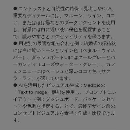
● コントラストと可読性の確保：見出しやCTA、
重要なディテールには、マルーン、ワイン、ココ
ア、またはほぼ黒などのダークアクセントを使用
し、背景には白に近い淡い桜色を配置すること
で、読みやすさとアクセシビリティを保ちます。
● 用途別の最適な組み合わせ例：結婚式の招待状
には白に近いトーンとワイン色（ペタル・ウィス
パー）、ダッシュボードUIにはクールグレーとバ
ーガンディ（ローズウォーター・グレー）、カフ
ェメニューにはベージュと深いココア色（サク
ラ・ラテ）が適しています。
● AIを活用したビジュアル生成：Media.ioの
「Text to Image」機能を使用し、プロンプトにレ
イアウト（例：ダッシュボード、パッケージセッ
ト）や色調を指定することで、最終デザイン前の
コンセプトビジュアルを素早く作成・比較できま
す。