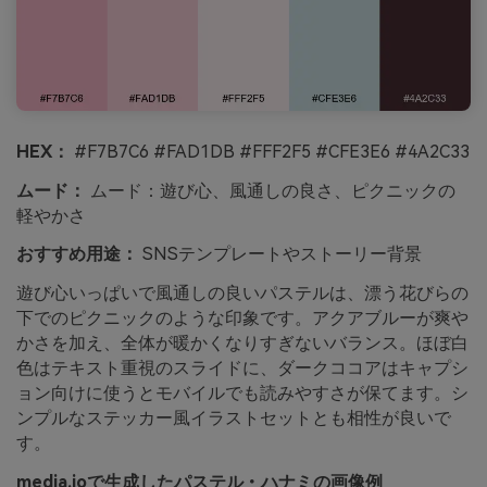
HEX：
#F7B7C6 #FAD1DB #FFF2F5 #CFE3E6 #4A2C33
ムード：
ムード：遊び心、風通しの良さ、ピクニックの
軽やかさ
おすすめ用途：
SNSテンプレートやストーリー背景
遊び心いっぱいで風通しの良いパステルは、漂う花びらの
下でのピクニックのような印象です。アクアブルーが爽や
かさを加え、全体が暖かくなりすぎないバランス。ほぼ白
色はテキスト重視のスライドに、ダークココアはキャプシ
ョン向けに使うとモバイルでも読みやすさが保てます。シ
ンプルなステッカー風イラストセットとも相性が良いで
す。
media.ioで生成したパステル・ハナミの画像例