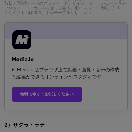
待状とRSVPカードのグラフィックデザイン、ブラッシュピンクの
ブロック、エレガントなセリフ書体、細いマルーン枠線、クリー
ンなベクトル印刷風、手やテーブルなし --ar 4:3
Media.io
Media.ioはブラウザ上で動画・画像・音声の作成
と編集ができるオンラインAIスタジオです。
無料で今すぐお試しください
2）サクラ・ラテ