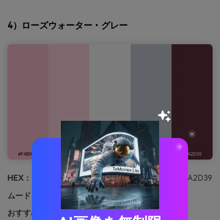
4）ローズウォーター・グレー
HEX：
#F4B9C8 #F7D0DA #F8F6F7 #BFC6CF #5A2D39
ムード：
ムード：落ち着き、洗練、少し都会的
おすすめ用途：
ダッシュボードUIや分析画面