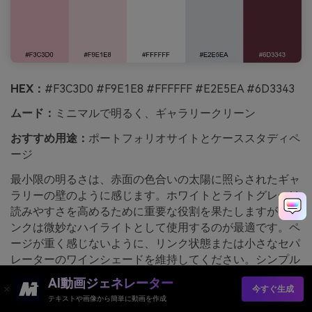
HEX：
#F3C3D0 #F9E1E8 #FFFFFF #E2E5EA #6D3343
ムード：
ミニマルで明るく、ギャラリークリーン
おすすめ用途：
ポートフォリオサイトとケーススタディペ
ージ
最小限の明るさは、赤面の色合いの太陽に照らされたギャ
ラリーの壁のように感じます。ホワイトとライトグレーは
読みやすさを高めるために重要な役割を果たしますが、ピ
ンクは微妙なハイライトとして使用するのが最適です。ペ
ージが重く感じないように、リンク状態または小さなセパ
レーターのワインシェードを維持してください。シンプル
なグリッドと寛大なマージンと組み合わせると、落ち着い
AI動画ジェネレーター
今すぐ生成
たプロフェッショナルな外観になります。
テキストや画像から簡単に動画を作成