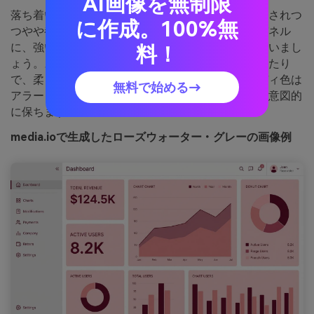
AI画像を無制限
落ち着いたローズ水トーンとクールグレーで、洗練されつ
に作成。100%無
つやや都市的な印象です。一番淡いピンクを背景パネル
に、強いピンクをアクティブ状態やハイライトに使いまし
料！
ょう。スレートグレーはデータ量の多い部分にぴったり
で、柔らかいテーマとケンカしません。バーガンディ色は
無料で始める→
アラートや主要指標の色に抑えて、コントラストを意図的
に保ちます。
media.ioで生成したローズウォーター・グレーの画像例