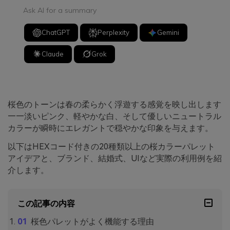
Ask AI for a summary
ChatGPT
Perplexity
Gemini
Claude
Grok
桜色のトーンは春の柔らかく浮遊する感覚を映し出します
——淡いピンク、軽やかな白、そして優しいニュートラル
カラーが瞬時にエレガントで穏やかな印象を与えます。
以下はHEXコード付きの20種類以上の桜カラーパレット
アイデアと、ブランド、結婚式、UIなど実際の利用例を紹
介します。
この記事の内容
桜色パレットがよく機能する理由