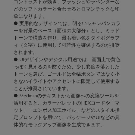
コントラストが効き、ブラッシュやラベンダーな
どのソフトカラーと合わせるとロマンチックな印
象になります。
● 実用的なデザインでは、明るいシャンパンカラ
ーを背景のベース（面積の大部分）とし、ミッド
トーンで構造を作り、最も暗い色をタイポグラフ
ィ（文字）に使用して可読性を確保するのが推奨
されます。
● UIデザインやデジタル用途では、画面上で黄色
っぽく見えるのを防ぐため、少し彩度を落とした
トーンを選び、ゴールドは全幅ボタンではなく小
さなハイライトやアクセントに限定して使用する
ことが推奨されています。
● Media.ioのテキストから画像への変換ツールを
活用すると、カラーパレットのHEXコードや「マ
ット」「エンボス加工ホイル」などのスタイル指
定プロンプトを用いて、パッケージやUIなどの具
体的なモックアップ画像を生成できます。