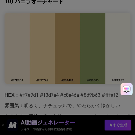
10) バニラオーチャード
HEX：
#f7e9d1 #f3d7a4 #c8a46a #8d9b63 #fffaf2
雰囲気：
明るく、ナチュラルで、やわらかく懐かしい
おすすめの用途：
春の包装とファーマーズマーケットのポ
AI動画ジェネレーター
スター
今すぐ生成
テキストや画像から簡単に動画を作成
陽気で太陽にキスされ、近くに新鮮な葉があるバニラクリ