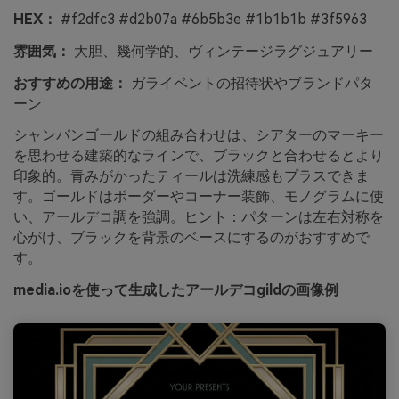
HEX：
#f2dfc3 #d2b07a #6b5b3e #1b1b1b #3f5963
雰囲気：
大胆、幾何学的、ヴィンテージラグジュアリー
おすすめの用途：
ガライベントの招待状やブランドパタ
ーン
シャンパンゴールドの組み合わせは、シアターのマーキー
を思わせる建築的なラインで、ブラックと合わせるとより
印象的。青みがかったティールは洗練感もプラスできま
す。ゴールドはボーダーやコーナー装飾、モノグラムに使
い、アールデコ調を強調。ヒント：パターンは左右対称を
心がけ、ブラックを背景のベースにするのがおすすめで
す。
media.ioを使って生成したアールデコgildの画像例