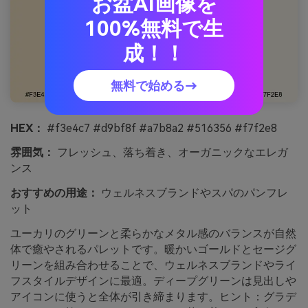
お盆AI画像を
100%無料で生
成！！
無料で始める→
HEX：
#f3e4c7 #d9bf8f #a7b8a2 #516356 #f7f2e8
雰囲気：
フレッシュ、落ち着き、オーガニックなエレガ
ンス
おすすめの用途：
ウェルネスブランドやスパのパンフレ
ット
ユーカリのグリーンと柔らかなメタル感のバランスが自然
体で癒やされるパレットです。暖かいゴールドとセージグ
リーンを組み合わせることで、ウェルネスブランドやライ
フスタイルデザインに最適。ディープグリーンは見出しや
アイコンに使うと全体が引き締まります。ヒント：グラデ