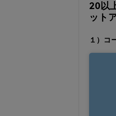
20
ットア
１）コ