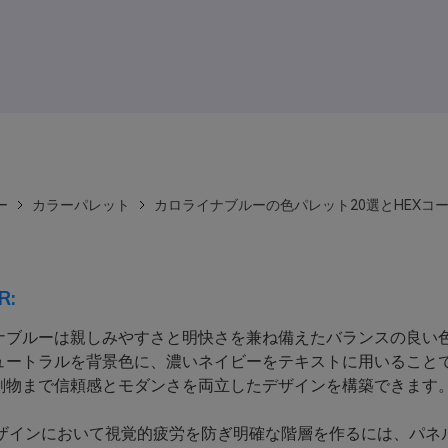
ー
カラーパレット
カロライナブルーの色パレット20選とHEXコ
R:
ナブルーは親しみやすさと明快さを兼ね備えたバランスの良い
ュートラルを背景色に、濃いネイビーをテキストに用いること
印刷物まで信頼感とモダンさを両立したデザインを構築できます
デザインにおいて視覚的疲労を防ぎ明確な階層を作るには、パネ