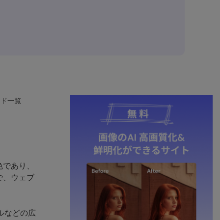
ード一覧
色であり、
で、ウェブ
。
ルなどの広