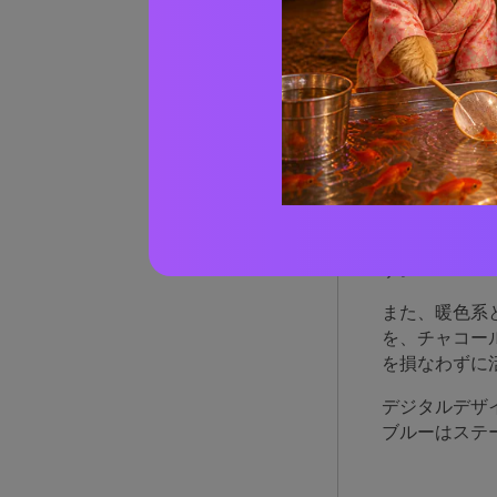
カロ
る理
カロライナブ
位置していま
す。
また、暖色系
を、チャコー
を損なわずに
デジタルデザ
ブルーはステ