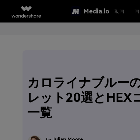
Media.io
動画
画
カロライナブルー
レット20選とHEX
一覧
Julian Moore
by