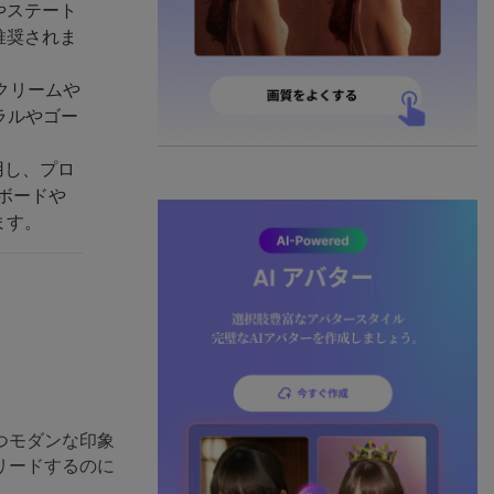
やステート
推奨されま
クリームや
ラルやゴー
用し、プロ
ボードや
ます。
つモダンな印象
リードするのに