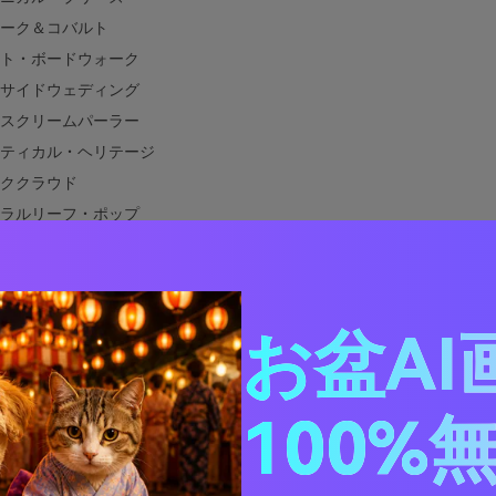
ーク＆コバルト
ト・ボードウォーク
サイドウェディング
スクリームパーラー
ティカル・ヘリテージ
ククラウド
ラルリーフ・ポップ
ージアム・カーム
ンテン・モーニング
スルーム・フレンドリー
お盆AI
ミック・スパ
ン・レガッタ
イナブルーに合う色は？
100%
デザインでカロライナブルーカラーパレットを使う方法
カロライナブルーパレットのビジュアルを作成する