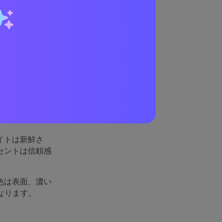
れてい
いポイント」に
を両立していま
イトは新鮮さ
セントは信頼感
色は表面、濃い
なります。