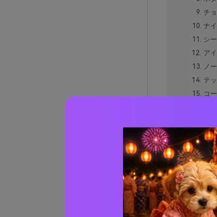
チョ
ナイ
シー
アイ
ノー
テッ
コー
ミュ
マウ
クラ
セラ
ネオ
カロラ
実際の
AIで