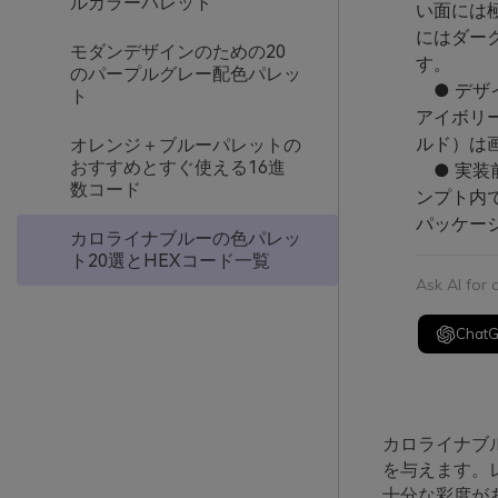
ルカラーパレット
い面には
にはダー
モダンデザインのための20
す。
のパープルグレー配色パレッ
● デザ
ト
アイボリ
ルド）は
オレンジ＋ブルーパレットの
おすすめとすぐ使える16進
● 実装前
数コード
ンプト内
パッケー
カロライナブルーの色パレッ
ト20選とHEXコード一覧
Ask AI for
Chat
カロライナブ
を与えます。
十分な彩度が