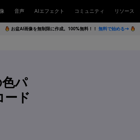
像
音声
AIエフェクト
コミュニティ
リソース
お盆AI画像を無制限に作成。100%無料！！
無料で始める→
の色パ
コード