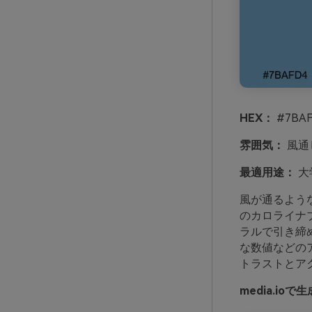
HEX：
#7BAF
雰囲気：
風通
最適用途：
大
風が通るよう
のカロライナ
ラルで引き締
な数値などの
トラストとア
media.i