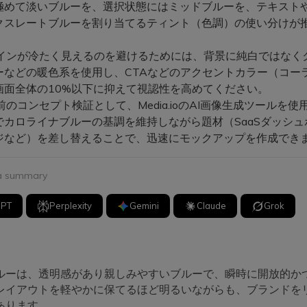
極めて淡いブルーを、選択状態にはミッドブルーを、テキスト
クスレートブルーを割り当てるティント（色調）の使い分けが
インが冷たく見えるのを避けるためには、背景に純白ではなく
ーなどの暖色系を使用し、CTAなどのアクセントカラー（コー
画面全体の10%以下に抑えて視認性を高めてください。
のコンセプト検証として、Media.ioのAI画像生成ツールを使
でカロライナブルーの基調を維持しながら題材（SaaSダッシュ
ジなど）を差し替えることで、迅速にモックアップを作成でき
 a summary
GPT
Perplexity
Gemini
Claude
Grok
ルーは、透明感があり親しみやすいブルーで、瞬時に開放的か
レイアウトを軽やかに保てるほど明るいながらも、ブランドを
あります。