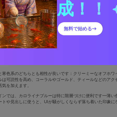
成！！
ライナブルーパレットが優
無料で始める→
由
ルーは柔らかなスカイブルーとビジネス寄りのネイビーの「甘
す。このバランスのおかげで、親しみやすさと安定感・明快さ
と寒色系のどちらとも相性が良いです：クリーミーなオフホワ
ルは可読性を高め、コーラルやゴールド、ティールなどのアク
活気を加えます。
インでは、カロライナブルーは特に階層づけに便利です―薄い
ートや見出しに使うと、UIが騒がしくならず落ち着いた印象に