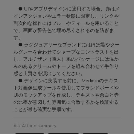
● UIやアプリデザインに適用する場合、赤はメ
インアクションやエラー状態に限定し、リンクや
副次的な操作にはブルーやティールを用いること
で、画面が警告色で埋め尽くされるのを防ぎま
す。
● ラグジュアリーなブランドにはほぼ黒やクー
ルグレーを合わせてシャープなコントラストを出
し、アルチザン（職人）系のパッケージには温か
みのあるクリームやトープを組み合わせて手作り
感と上質さを演出してください。
● デザインに実装する前に、Media.ioのテキス
ト対画像生成ツールを使用してブランドボードや
UIのモックアップを作成し、テキストや余白と赤
の比率が意図した雰囲気に合致するかを検証する
ことが最も確実な手順です。
Ask AI for a summary