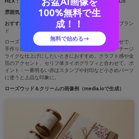
お盆AI画像を
HEX：
#d1002d #7a1b2b #f4e7df #caa472 #2f2a28
100%無料で生
雰囲気：
温かみとロマンティックさ
成！！
おすすめ用途：
アルチザンパッケージやブティックブラン
ド
無料で始める→
ローズウッドレッドとクリーミーな紙色の組み合わせで、
手作り感や温かなロマンスを演出。ソフトでヴィンテージ
ライクな仕上げにしたいときにおすすめ。クラフト感や金
箔のアクセント、セリフ体タイポグラフィと合わせて。ポ
イント：一番明るい赤はスタンプや封印など小さめパーツ
に使うと上品な印象に。
ローズウッド＆クリームの画像例（media.ioで生成）