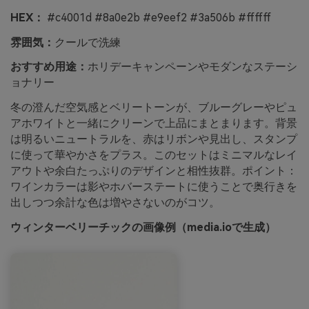
HEX：
#c4001d #8a0e2b #e9eef2 #3a506b #ffffff
雰囲気：
クールで洗練
おすすめ用途：
ホリデーキャンペーンやモダンなステーシ
ョナリー
冬の澄んだ空気感とベリートーンが、ブルーグレーやピュ
アホワイトと一緒にクリーンで上品にまとまります。背景
は明るいニュートラルを、赤はリボンや見出し、スタンプ
に使って華やかさをプラス。このセットはミニマルなレイ
アウトや余白たっぷりのデザインと相性抜群。ポイント：
ワインカラーは影やホバーステートに使うことで奥行きを
出しつつ余計な色は増やさないのがコツ。
ウィンターベリーチックの画像例（media.ioで生成）