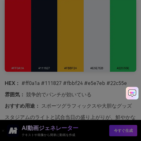
HEX：
#ff0a1a #111827 #fbbf24 #e5e7eb #22c55e
雰囲気：
競争的でパンチが効いている
おすすめ用途：
スポーツグラフィックスや大胆なグッズ
スタジアムのライトと試合当日の盛り上がりが、鮮やかな
赤、深いネイビー、明るいゴールドで表現されます。背景
AI動画ジェネレーター
今すぐ生成
や文字にはネイビーを使い、得点、バッジ、強調には赤や
テキストや画像から簡単に動画を作成
ゴールドを使用。少量のグリーンアクセントは、成功条件