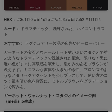
HEX：
#3c1f20 #6f1d2b #7a4a3a #b57a52 #1f1f24
ムード：
ドラマティック、洗練された、ハイコントラス
ト
おすすめ：
ラグジュアリー製品の広告やヒーローバナー
ガーネットの宝石とウォールナット材が暗いスタジオで並
ぶようなドラマティックで洗練された配色。限りなく黒に
近い色がすぐに高級感を演出し、暖かみのあるブラウンが
映えます。ミニマルな書体や大きめの余白、ブロンズのよ
うなメタリックアクセントを少しプラスして。使い方のコ
ツ：最も暗い色を背景に、ミドルブラウンをグラデーショ
ンで深みを。
ガーネット・ウォルナット・スタジオのイメージ例
（media.io生成）