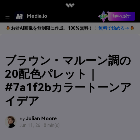
Media.io
無料で試す
お盆AI画像を無制限に作成。100%無料！！
無料で始める→
ブラウン・マルーン調の
20配色パレット｜
#7a1f2bカラートーンア
イデア
Julian Moore
by
Jun 11, 26 ·
8 min(s)