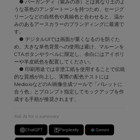
● バーガンディ（紫みの赤）とは異なり土のよ
うな茶色のアンダートーンを持つため、セージグ
リーンなどの自然色や真鍮色と合わせると、温か
みのあるアースカラーのブランディングに最適で
す。
● デジタルUIでは画面が重くなるのを防ぐた
め、大きな単色背景への使用は避け、マルーンを
CTAボタンやラベルに限定し、余白にはアイボリ
ーや羊皮紙色を配置してください。
● 印刷用途では非塗工紙を使用することで伝統
的な質感が向上し、実際の配色テストには
Media.ioなどのAI画像生成ツールで「パレットに
合う色」とプロンプト指定してモックアップを作
成する手順が推奨されます。
Ask AI for a summary
ChatGPT
Perplexity
Gemini