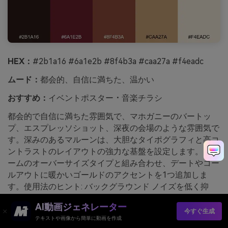
HEX：
#2b1a16 #6a1e2b #8f4b3a #caa27a #f4eadc
ムード：
都会的、自信に満ちた、温かい
おすすめ：
イベントポスター・音楽チラシ
都会的で自信に満ちた雰囲気で、マホガニーのバートッ
プ、エスプレッソショット、深夜の会場のような雰囲気で
す。深みのあるマルーンは、大胆なタイポグラフィと高コ
ントラストのレイアウトの強力な基盤を設定します。クリ
ームのオーバーサイズタイプと組み合わせ、デートやコー
ルアウトに暖かいゴールドのアクセントを1つ追加しま
す。使用法のヒント: バックグラウンド ノイズを低く抑
え、フル パターンではなく、微妙なテクスチャ ブロック
AI動画ジェネレーター
にエスプレッソ ブラウンを使用します。
今すぐ生成
テキストや画像から簡単に動画を作成