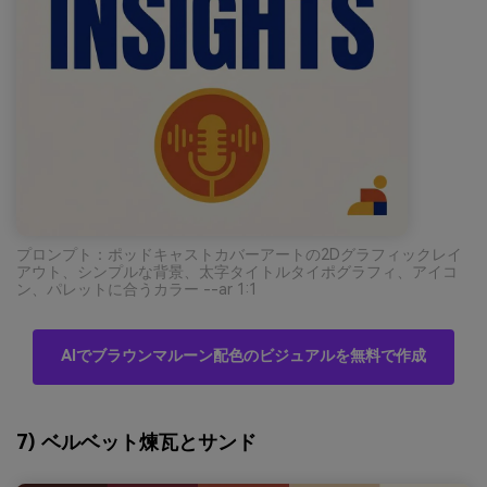
プロンプト：ポッドキャストカバーアートの2Dグラフィックレイ
アウト、シンプルな背景、太字タイトルタイポグラフィ、アイコ
ン、パレットに合うカラー --ar 1:1
AIでブラウンマルーン配色のビジュアルを無料で作成
7) ベルベット煉瓦とサンド