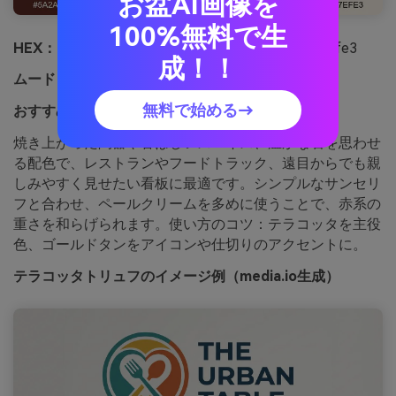
お盆AI画像を
100%無料で生
HEX：
#5a2a22 #8b2f2a #c85a3a #e0b07e #f7efe3
成！！
ムード：
サンベイクド、温かみ、招き
無料で始める→
おすすめ：
レストランのブランディングや看板
焼き上がった陶器や香ばしいスパイス、温かな石を思わせ
る配色で、レストランやフードトラック、遠目からでも親
しみやすく見せたい看板に最適です。シンプルなサンセリ
フと合わせ、ペールクリームを多めに使うことで、赤系の
重さを和らげられます。使い方のコツ：テラコッタを主役
色、ゴールドタンをアイコンや仕切りのアクセントに。
テラコッタトリュフのイメージ例（media.io生成）