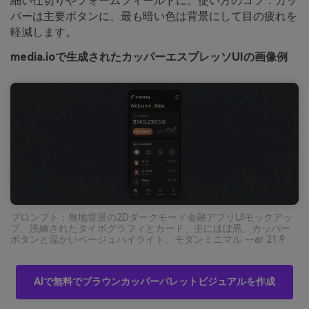
細い仕切りやフォームフィールドに。使い方のコツ：カッ
パーは主要ボタンに、最も暗い色は背景にして目の疲れを
軽減します。
media.ioで生成されたカッパーエスプレッソUIの画像例
プロンプト：無地背景の2Dダークモード金融アプリUIモックアッ
プ、洗練されたタイポグラフィとカード、主にほぼ黒、カッパー
ボタンと温かいベージュハイライト、モダンミニマル --ar 21:9
AIで無料でブラウンカッパーパレットビジュアルを作成