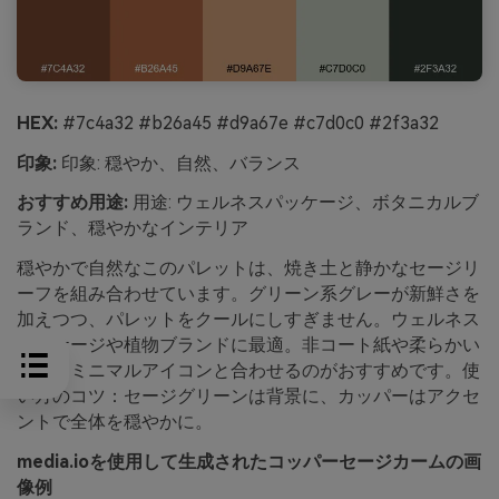
HEX:
#7c4a32 #b26a45 #d9a67e #c7d0c0 #2f3a32
印象:
印象: 穏やか、自然、バランス
おすすめ用途:
用途: ウェルネスパッケージ、ボタニカルブ
ランド、穏やかなインテリア
穏やかで自然なこのパレットは、焼き土と静かなセージリ
ーフを組み合わせています。グリーン系グレーが新鮮さを
加えつつ、パレットをクールにしすぎません。ウェルネス
パッケージや植物ブランドに最適。非コート紙や柔らかい
写真、ミニマルアイコンと合わせるのがおすすめです。使
い方のコツ：セージグリーンは背景に、カッパーはアクセ
ントで全体を穏やかに。
media.ioを使用して生成されたコッパーセージカームの画
像例