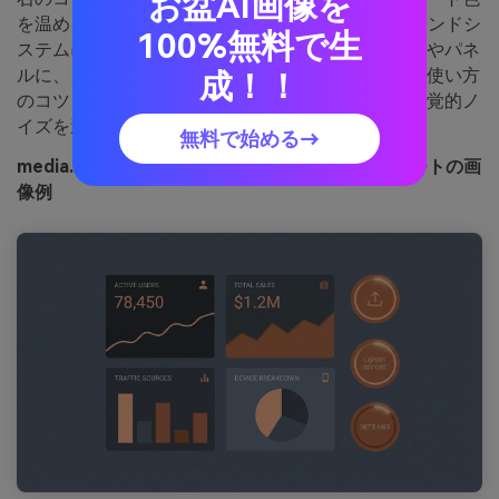
お盆AI画像を
を温め、親しみやすさと構造が必要な製品UIやブランドシ
100%無料で生
ステムに適しています。スレートはナビゲーションやパネ
ルに、カッパーはアクションボタンや主要指標に。使い方
成！！
のコツ：ピーチ色はホバーやグラフに少量使い、視覚的ノ
イズを避けましょう。
無料で始める→
media.ioで生成されたバーニッシュドペニースレートの画
像例