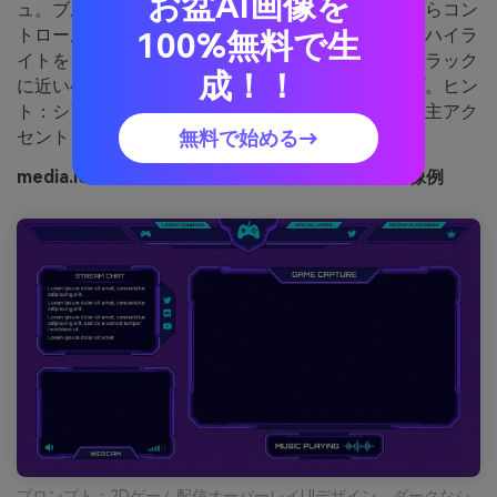
お盆AI画像を
ュ。ブルーとバイオレットの組み合わせでありながらコン
トロールを失わず、エレクトリックバイオレットがハイラ
100%無料で生
イトを、シアンはアラートやバッジの差し色に。ブラック
成！！
に近いベースで全体を落ち着かせ読みやすさアップ。ヒン
ト：シアンはインタラクティブな状態だけに使い、主アク
セントと競合させないように。
無料で始める→
media.ioで生成したエレクトリックアイリスの画像例
プロンプト：2Dゲーム配信オーバーレイUIデザイン、ダークなシ