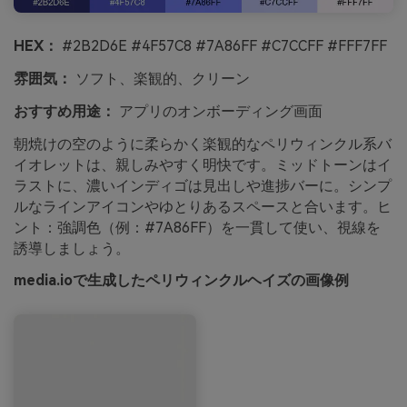
HEX：
#2B2D6E #4F57C8 #7A86FF #C7CCFF #FFF7FF
雰囲気：
ソフト、楽観的、クリーン
おすすめ用途：
アプリのオンボーディング画面
朝焼けの空のように柔らかく楽観的なペリウィンクル系バ
イオレットは、親しみやすく明快です。ミッドトーンはイ
ラストに、濃いインディゴは見出しや進捗バーに。シンプ
ルなラインアイコンやゆとりあるスペースと合います。ヒ
ント：強調色（例：#7A86FF）を一貫して使い、視線を
誘導しましょう。
media.ioで生成したペリウィンクルヘイズの画像例