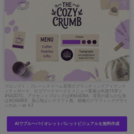
プロンプト：プレーンクリーム背景のブランディングアイデンテ
ィティボード、ロゴワードマークとメニュー要素は#2B153Fと
#5A2D7C、アクセントブロックは#8A4DBA、背景の柔らかな形
は#D6B8E8、居心地よいクラフト風、俯瞰のグラフィックデザイ
ンのみ --ar 4:3
AIでブルーバイオレットパレットビジュアルを無料作成