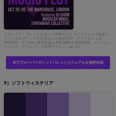
プロンプト：プレーンなダーク背景のタイポグラフィック音楽イ
ベントポスター、大きな見出しは#A01FFF、サブテキストは
#FFE0FF、サブtleな幾何学形は#5E1B8Aと#2A0D3E、ハイコン
トラスト、グラフィック専用デザイン --ar 3:4
AIでブルーバイオレットパレットビジュアルを無料作成
9）ソフトウィステリア