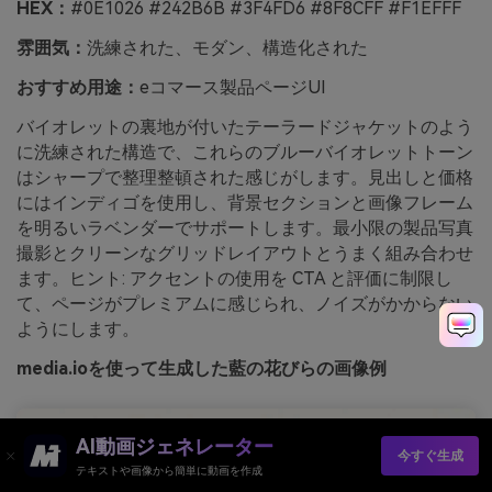
HEX：
#0E1026 #242B6B #3F4FD6 #8F8CFF #F1EFFF
雰囲気：
洗練された、モダン、構造化された
おすすめ用途：
eコマース製品ページUI
バイオレットの裏地が付いたテーラードジャケットのよう
に洗練された構造で、これらのブルーバイオレットトーン
はシャープで整理整頓された感じがします。見出しと価格
にはインディゴを使用し、背景セクションと画像フレーム
を明るいラベンダーでサポートします。最小限の製品写真
撮影とクリーンなグリッドレイアウトとうまく組み合わせ
ます。ヒント: アクセントの使用を CTA と評価に制限し
て、ページがプレミアムに感じられ、ノイズがかからない
ようにします。
media.ioを使って生成した藍の花びらの画像例
AI動画ジェネレーター
今すぐ生成
テキストや画像から簡単に動画を作成