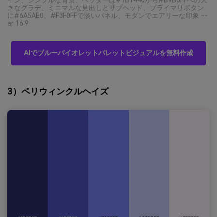
イン、シンプルな背景、ヘッダーは#1B1440から#B9B0FFへの大
きなグラデ、ミニマルな見出しとサブヘッド、プライマリボタン
に#6A5AE0、#F3F0FFで淡いパネル、モダンでエアリーな印象 --
ar 16:9
AIでブルーバイオレットパレットビジュアルを無料作成
3）ペリウィンクルヘイズ