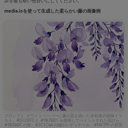
みを最も暗い色合いにしてください。
media.ioを使って生成した柔らかい藤の画像例
プロンプト: ホワイトペーパーに藤の花を描いた水彩画の植物イラ
スト、#DCCEF2 と #9B7BD1 を使用してペイントされた花びら、
#5B3A8C の影、#2C1C4A の細かいディテール、#FAF7FF の背景