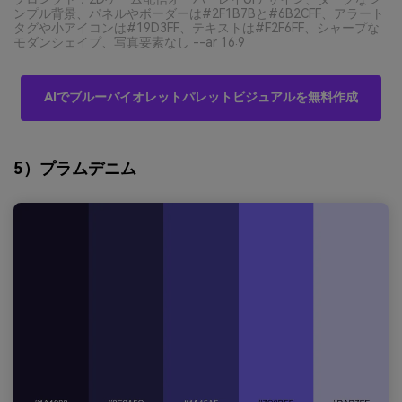
ンプル背景、パネルやボーダーは#2F1B7Bと#6B2CFF、アラート
タグや小アイコンは#19D3FF、テキストは#F2F6FF、シャープな
モダンシェイプ、写真要素なし --ar 16:9
AIでブルーバイオレットパレットビジュアルを無料作成
5）プラムデニム