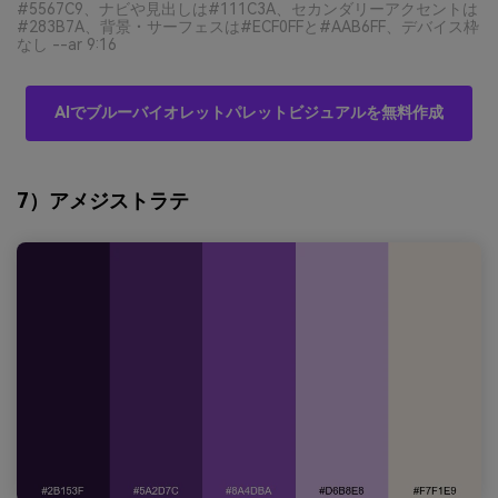
#5567C9、ナビや見出しは#111C3A、セカンダリーアクセントは
#283B7A、背景・サーフェスは#ECF0FFと#AAB6FF、デバイス枠
なし --ar 9:16
AIでブルーバイオレットパレットビジュアルを無料作成
7）アメジストラテ