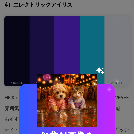
4）エレクトリックアイリス
HEX：
#0D0B2E #2F1B7B #6B2CFF #19D3FF #F2F6FF
雰囲気：
ボールド、エネルギッシュ、テクノロジー感
おすすめ用途：
ゲーム配信用オーバーレイUI
ナイトクラブのレーザーのようにボールドでエネルギッシ