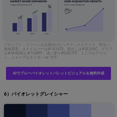
プロンプト：クリーンな企業向けピッチデックスライド、明るい
無地背景、タイトルバーは#1A1633、見出しは#2E2A5C、グラフ
は#4A45A5と#7C6BFF、淡い塗り#DAD7FF、ミニマルアイコ
ン、シャープなタイポ --ar 16:9
AIでブルーバイオレットパレットビジュアルを無料作成
6）バイオレットグレイシャー