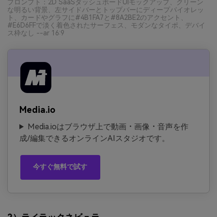
プロンプト：2D SaaSダッシュボードUIモックアップ、クリーン
な明るい背景、左サイドバーとトップバーにディープバイオレッ
ト、カードやグラフに#4B1FA7と#8A2BE2のアクセント、
#E6D6FFで淡く着色されたサーフェス、モダンなタイポ、デバイ
ス枠なし --ar 16:9
Media.io
Media.ioはブラウザ上で動画・画像・音声を作
成/編集できるオンラインAIスタジオです。
今すぐ無料で試す