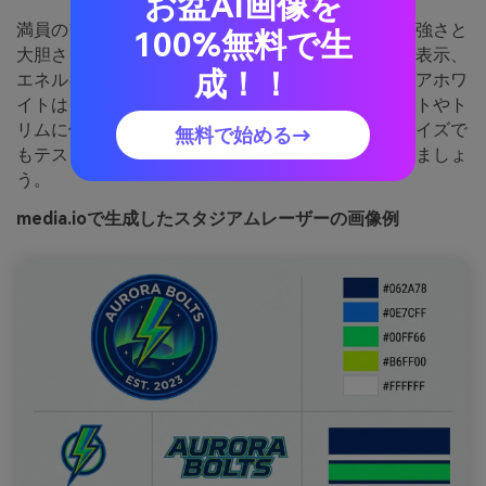
お盆AI画像を
満員のアリーナをレーザーライトが貫くように、力強さと
100%無料で生
大胆さを備えたセット。スポーツロゴやスポンサー表示、
成！！
エネルギッシュなグッズグラフィックに最適。ピュアホワ
イトはクリーンな分離や印刷、グリーンはハイライトやト
リムに使用。ポイント：ライムとブルーを小さいサイズで
無料で始める→
もテストして、ストライプや輪郭をシャープに保ちましょ
う。
media.ioで生成したスタジアムレーザーの画像例