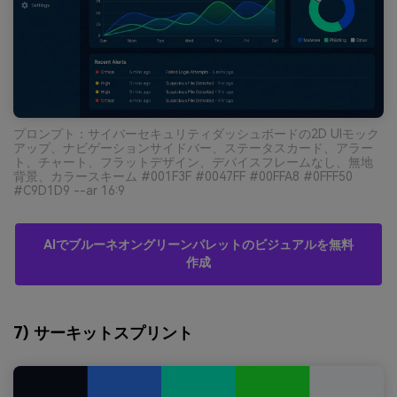
プロンプト：サイバーセキュリティダッシュボードの2D UIモック
アップ、ナビゲーションサイドバー、ステータスカード、アラー
ト、チャート、フラットデザイン、デバイスフレームなし、無地
背景、カラースキーム #001F3F #0047FF #00FFA8 #0FFF50
#C9D1D9 --ar 16:9
AIでブルーネオングリーンパレットのビジュアルを無料
作成
7) サーキットスプリント