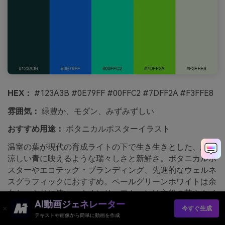
HEX：
#123A3B #0E79FF #00FFC2 #7DFF2A #F3FFE8
雰囲気：
緑豊か、モダン、みずみずしい
おすすめ用途：
ボタニカルポスターイラスト
温室の葉が現代の育成ライトの下で生き生きとした、緑が
涼しい青に映えるような瑞々しさと新鮮さ。ボタニカルポ
スターやエコテック・ブランディング、先進的なウェルネ
スグラフィックにおすすめ。ペールグリーンホワイトは余
白たっぷりに使い、ネオンリーフトーンは主役の茎やタイ
AI動画ジェネレーター
トル用に。コツ：一番暗いティール色は輪郭線だけに限定
今すぐ生成
して、イラスト全体を軽やかに保ちましょう。
テキストや画像から簡単に動画を作成