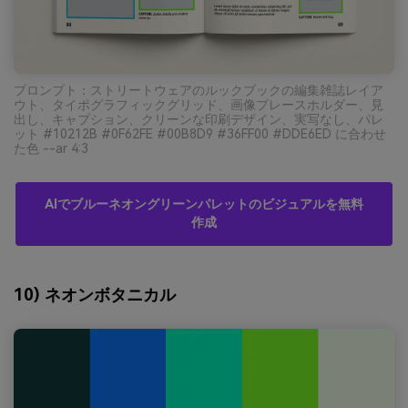
プロンプト：ストリートウェアのルックブックの編集雑誌レイア
ウト、タイポグラフィックグリッド、画像プレースホルダー、見
出し、キャプション、クリーンな印刷デザイン、実写なし、パレ
ット #10212B #0F62FE #00B8D9 #36FF00 #DDE6ED に合わせ
た色 --ar 4:3
AIでブルーネオングリーンパレットのビジュアルを無料
作成
10) ネオンボタニカル