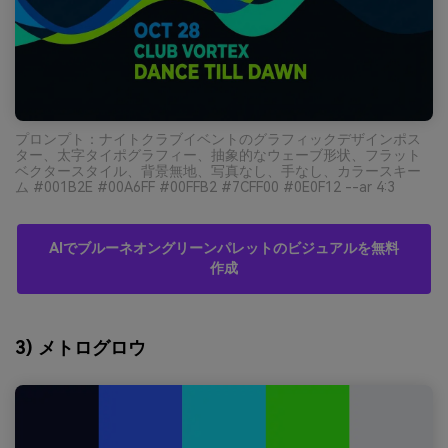
プロンプト：ナイトクラブイベントのグラフィックデザインポス
ター、太字タイポグラフィー、抽象的なウェーブ形状、フラット
ベクタースタイル、背景無地、写真なし、手なし、カラースキー
ム #001B2E #00A6FF #00FFB2 #7CFF00 #0E0F12 --ar 4:3
AIでブルーネオングリーンパレットのビジュアルを無料
作成
3) メトログロウ