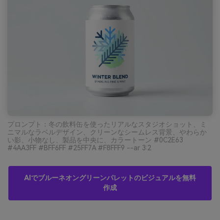
プロンプト：冬の飲料缶を使ったリアルなスタジオショット、ミ
ニマルなラベルデザイン、クリーンなシームレス背景、やわらか
い影、小物なし、製品を中央に、カラートーン #0C2E63
#4AA3FF #BFF6FF #25FF7A #F8FFF9 --ar 3:2
AIでブルーネオングリーンパレットのビジュアルを無料
作成