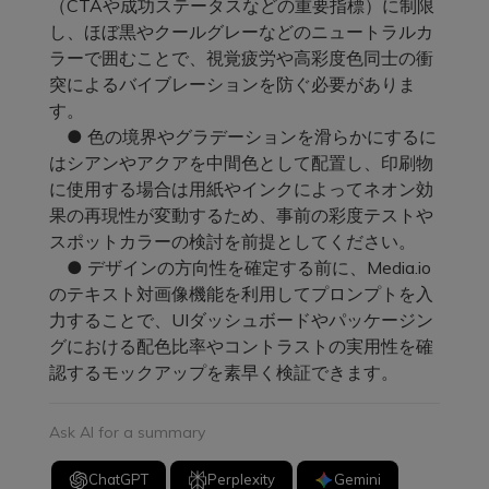
（CTAや成功ステータスなどの重要指標）に制限
し、ほぼ黒やクールグレーなどのニュートラルカ
ラーで囲むことで、視覚疲労や高彩度色同士の衝
突によるバイブレーションを防ぐ必要がありま
す。
● 色の境界やグラデーションを滑らかにするに
はシアンやアクアを中間色として配置し、印刷物
に使用する場合は用紙やインクによってネオン効
果の再現性が変動するため、事前の彩度テストや
スポットカラーの検討を前提としてください。
● デザインの方向性を確定する前に、Media.io
のテキスト対画像機能を利用してプロンプトを入
力することで、UIダッシュボードやパッケージン
グにおける配色比率やコントラストの実用性を確
認するモックアップを素早く検証できます。
Ask AI for a summary
ChatGPT
Perplexity
Gemini