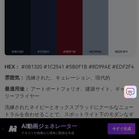
HEX：
#0B1320 #1C2541 #5B0F1B #8D99AE #EDF2F4
雰囲気：
洗練された、キュレーション、現代的
最適用途：
アートポートフォリオ、建築サイト、ギャラ
リーフライヤー
洗練されたネイビーとオックスブラッドにクールなニュー
トラルを合わせることで、スポットライト下のモダンなギ
ャラリーウォールのような印象に。グレイブルーはグリッ
AI動画ジェネレーター
ドやキャプション、控えめなUIディバイダーに最適。ほぼ
今すぐ生成
テキストや画像から簡単に動画を作成
白の色は余白に、オックスブラッドは各ページで目立つ一