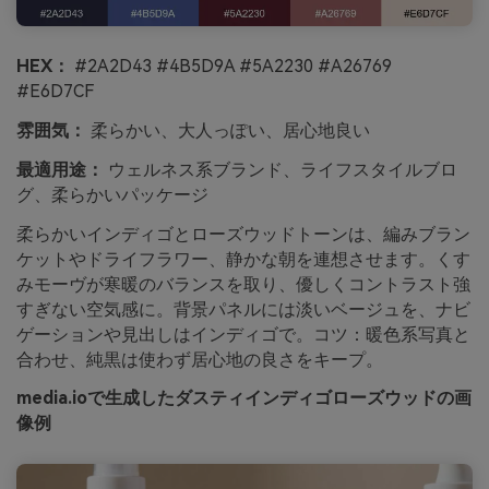
HEX：
#2A2D43 #4B5D9A #5A2230 #A26769
#E6D7CF
雰囲気：
柔らかい、大人っぽい、居心地良い
最適用途：
ウェルネス系ブランド、ライフスタイルブロ
グ、柔らかいパッケージ
柔らかいインディゴとローズウッドトーンは、編みブラン
ケットやドライフラワー、静かな朝を連想させます。くす
みモーヴが寒暖のバランスを取り、優しくコントラスト強
すぎない空気感に。背景パネルには淡いベージュを、ナビ
ゲーションや見出しはインディゴで。コツ：暖色系写真と
合わせ、純黒は使わず居心地の良さをキープ。
media.ioで生成したダスティインディゴローズウッドの画
像例