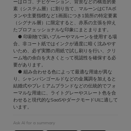
ーはロゴ、ナビゲーション、背景などの構造的要
素（システム層）に割り当て、マルーンはCTAボ
タンや主要指標など1画面につき1箇所の特定要素
（シグナル層）に限定すると、赤系の主張を抑え
たプロフェッショナルな印象にまとまります。
● 印刷物で深いブルーやマルーンを使用する場
合、非コート紙ではインクが過度に暗く沈みやす
いため、必ず実際の用紙で試し刷りを行い、クリ
ーム地の余白を大きくとって視認性を確保する必
要があります。
● 組み合わせる色によって最適な用途が異な
り、シャンパンゴールドなどの金属調を加えると
結婚式やプレミアムブランドなどの伝統的でフォ
ーマルな用途に、ライトグレーやスレート色を合
わせると現代的なSaaSやダークモードUIに適して
います。
Ask AI for a summary