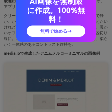
AI画像を無制限
最適用途：
ミニマルなウェブサイト、ポートフォリオ、
アプリオンボーディング
に作成。100%無
クリーンなデニムブルーとメルローレッドは現代的で静
料！
か、かつ自信あふれる雰囲気。強いアクセントを加えたい
けれど、派手すぎは避けたいレイアウトにぴったり。暖か
無料で始める→
いオフホワイトを背景にし、メルローは主要CTAや区切り
線に。コツ：タイポグラフィは一番濃いブルーにし、柔ら
かく一体感のあるコントラスト維持を。
media.ioで生成したデニムメルローミニマルの画像例