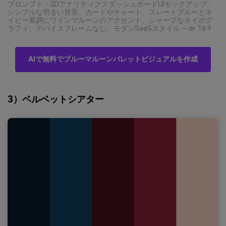
プロンプト：2DアナリティクスダッシュボードUIモックアップ、
シンプルな明るい背景、カードやチャート、スレートブルーとネ
イビー基調にワインマルーンのアクセント、シャープなタイポグ
ラフィ、デバイスフレームなし、モダンSaaSスタイル --ar 16:9
AIで無料でブルーマルーンパレットビジュアルを作成
3）ベルベットシアター