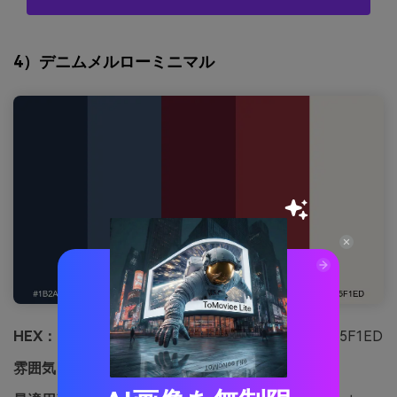
4）デニムメルローミニマル
HEX：
#1B2A41 #3A506B #5C1A2B #8C2F39 #F5F1ED
雰囲気：
穏やか、モダン、控えめ