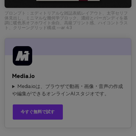
プロンプト：エディトリアルな雑誌表紙レイアウト、太字セリフ
体見出し、ミニマルな幾何学ブロック、濃紺とバーガンディを基
調に暖色系オフホワイト余白、高級プリント感、ハイコントラス
ト、クリーングリッド構成 --ar 4:3
Media.io
Media.ioは、ブラウザで動画・画像・音声の作成
や編集ができるオンラインAIスタジオです。
今すぐ無料で試す