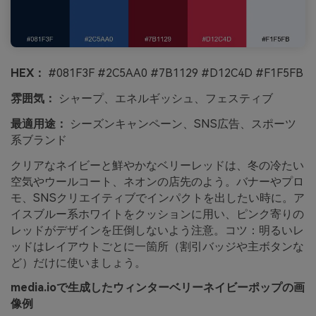
HEX：
#081F3F #2C5AA0 #7B1129 #D12C4D #F1F5FB
雰囲気：
シャープ、エネルギッシュ、フェスティブ
最適用途：
シーズンキャンペーン、SNS広告、スポーツ
系ブランド
クリアなネイビーと鮮やかなベリーレッドは、冬の冷たい
空気やウールコート、ネオンの店先のよう。バナーやプロ
モ、SNSクリエイティブでインパクトを出したい時に。ア
イスブルー系ホワイトをクッションに用い、ピンク寄りの
レッドがデザインを圧倒しないよう注意。コツ：明るいレ
ッドはレイアウトごとに一箇所（割引バッジや主ボタンな
ど）だけに使いましょう。
media.ioで生成したウィンターベリーネイビーポップの画
像例