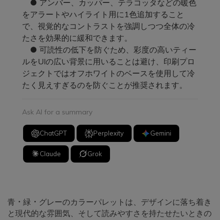
● アンバー、カッパー、テラコッタなどの暖色
をアラートやハイライト用に1色追加すること
で、視覚的なコントラストを強調しつつ全体の冷
たさを効果的に緩和できます。
● 可読性の低下を防ぐため、彩度の高いティー
ルをUIの広い背景に用いることは避け、印刷プロ
ジェクトではオフホワイトのベースを使用して冷
たく見えすぎるのを防ぐことが推奨されます。
Ask AI for a summary
ChatGPT
Perplexity
Gemini
Claude
Grok
青・緑・グレーのカラーパレットは、デザインに落ち着き
と現代的な雰囲気、そして読みやすさを持たせたいときの