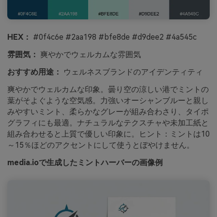
HEX：
#0f4c6e #2aa198 #bfe8de #d9dee2 #4a545c
雰囲気：
爽やかでウェルカムな雰囲気
おすすめ用途：
ウェルネスブランドのアイデンティティ
爽やかでウェルカムな印象。曇り空の涼しい港でミントの
葉がそよぐような空気感。力強いオーシャンブルーと親し
みやすいミント、柔らかなグレーが組み合わさり、タイポ
グラフィにも最適。ナチュラルなテクスチャや未加工紙と
組み合わせると上質で優しい印象に。ヒント：ミントは10
～15％ほどのアクセントにして使うとぼやけません。
media.ioで生成したミントハーバーの画像例