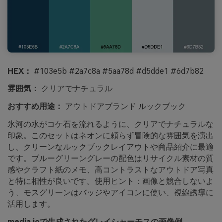
HEX：
#103e5b #2a7c8a #5aa78d #d5dde1 #6d7b82
雰囲気：
クリアでナチュラル
おすすめ用途：
アウトドアブランド ルックブック
氷河の水がコケ石を流れるように、クリアでナチュラルな
印象。このセットはネオンに頼らず冒険的な雰囲気を演出
し、クリーンなルックブックレイアウトや商品紹介に最適
です。ブルーグリーングレーの配色はリサイクル素材の質
感やクラフト紙のメモ、高コントラストなアウトドア写真
と特に相性が良いです。使用ヒント：画像と競合しないよ
う、モスグリーンはバッジやアイコンに使い、視線誘導に
活用します。
media.ioで生成されたグレイシャーモスの画像例