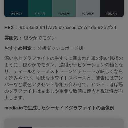
HEX：
#0b3a53 #1f7a75 #7aa6a6 #c7d1d6 #2b2f33
雰囲気：
穏やかでモダン
おすすめ用途：
分析ダッシュボードUI
深い水とグラファイトの手すりに囲まれた風の強い桟橋の
ように、穏やかでモダン。濃紺がナビゲーションの軸とな
り、ティールとシーミストトーンでチャートが眩しくなら
ず読みやすい。明快なホワイトスペースと、警告にはアン
バーなど暖色アクセントを組み合わせて。ヒント：ほぼ黒
のグラファイトは見出しや重要な数値に使うと視認性が向
上します。
media.ioで生成したシーサイドグラファイトの画像例