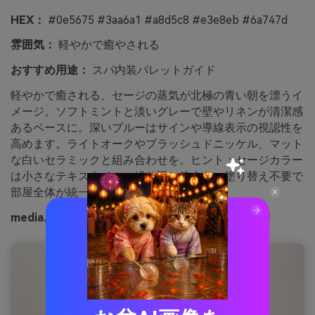
HEX：
#0e5675 #3aa6a1 #a8d5c8 #e3e8eb #6a747d
雰囲気：
軽やかで癒やされる
おすすめ用途：
スパ内装パレットガイド
軽やかで癒される、セージの蒸気が北極の青い朝を漂うイ
メージ。ソフトミントと淡いグレーで壁やリネンが清潔感
あるベースに。深いブルーはサインや導線表示の視認性を
高めます。ライトオークやブラッシュドニッケル、マット
な白いセラミックと組み合わせを。ヒント：セージカラー
は小さなテキスタイルに繰り返し使うと、塗り替え不要で
部屋全体が統一感ある空間に。
media.ioで生成したアークティックセージの画像例