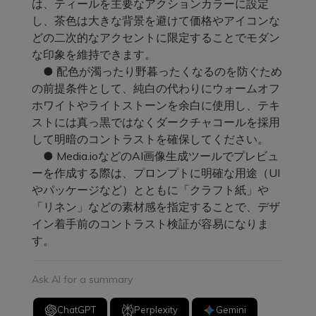
は、ティールを主要なアクションカラーに設定
し、茶色は大きな背景を避けて価格やアイコンな
どの二次的なアクセントに限定することでモダン
な印象を維持できます。
● 配色が濁ったり野暮ったくなるのを防ぐため
の前提条件として、純白の代わりにウォームオフ
ホワイトやライトストーンを余白に使用し、テキ
ストには真っ黒ではなくダークチャコールを採用
して明暗のコントラストを確保してください。
● Media.ioなどのAI画像生成ツールでプレビュ
ーを作成する際は、プロンプトに明確な用途（UI
やパッケージなど）とともに「クラフト紙」や
「リネン」などの素材感を指定することで、デザ
イン着手前のコントラスト検証が容易になりま
す。
Ask AI for a summary
ChatGPT
Perplexity
Gemini