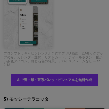
プロンプト：キャビンレンタル予約アプリUI画面、2Dモックアッ
プのみ、カレンダー選択、リストカード、ティールボタン、暖か
い茶色アイコン、白と石色の背景、デバイスフレームなし --ar
9:16
AIで青・緑・茶系パレットビジュアルを無料作成
5) モッシーテラコッタ