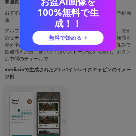
お盆AI画像を
雰囲気：
静か、鮮明、ラスティック
100%無料で生
おすすめ用途：
キャビンレンタルリスティングUIや予約画
面
成！！
アルプスの湖と木造キャビン、夜明けの静かな空気。控え
無料で始める→
めなティールがUIを穏やかにし、茶色が温かみと信頼感を
添え予約の流れも安心。たっぷりの余白と柔らかい丸みで
歓迎感を演出。使い方：淡いストーン色を背景用、ボタン
は中間のティールで
media.ioで生成されたアルパインレイクキャビンのイメー
ジ例