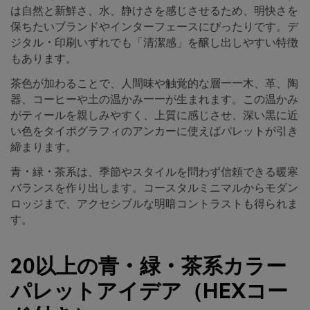
は自然と新鮮さ、水、静けさを感じさせるため、明快さを
保ちたいブランドやインターフェースにぴったりです。デ
ジタル・印刷いずれでも「清潔感」を醸し出しやすい特徴
もあります。
茶色が加わることで、人間味や触覚的な層——木、革、陶
器、コーヒーや土の温かみ——が生まれます。この温かみ
がティールを親しみやすく、上質に感じさせ、深い黒に近
い色をタイポグラフィのアンカーに使えばパレットが引き
締まります。
青・緑・茶系は、季節やスタイルを問わず信頼できる暖寒
バランスを作り出します。コースタルミニマルからモダン
ロッジまで、アクセシブルな明暗コントラストも得られま
す。
20以上の青・緑・茶系カラー
パレットアイデア（HEXコー