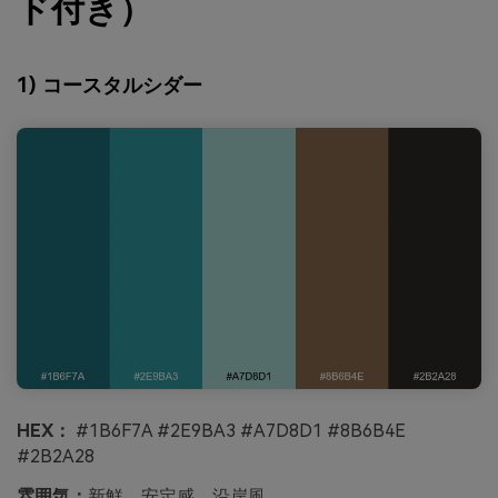
ド付き）
1) コースタルシダー
HEX：
#1B6F7A #2E9BA3 #A7D8D1 #8B6B4E
#2B2A28
雰囲気：
新鮮、安定感、沿岸風