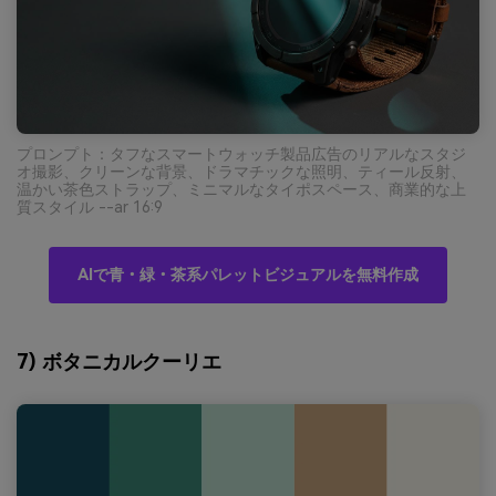
プロンプト：タフなスマートウォッチ製品広告のリアルなスタジ
オ撮影、クリーンな背景、ドラマチックな照明、ティール反射、
温かい茶色ストラップ、ミニマルなタイポスペース、商業的な上
質スタイル --ar 16:9
AIで青・緑・茶系パレットビジュアルを無料作成
7) ボタニカルクーリエ