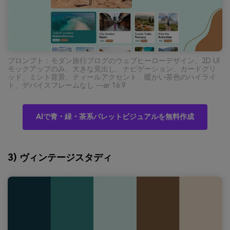
プロンプト：モダン旅行ブログのウェブヒーローデザイン、2D UI
モックアップのみ、大きな見出し、ナビゲーション、カードグリ
ッド、ミント背景、ティールアクセント、暖かい茶色のハイライ
ト、デバイスフレームなし --ar 16:9
AIで青・緑・茶系パレットビジュアルを無料作成
3) ヴィンテージスタディ