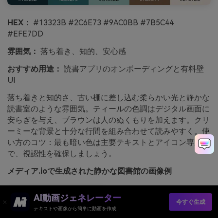
HEX：
#13323B #2C6E73 #9AC0BB #7B5C44
#EFE7DD
雰囲気：
落ち着き、知的、安心感
おすすめ用途：
読書アプリのオンボーディングと有料壁
UI
落ち着きと知的さ、古い棚に差し込む柔らかい光と静かな
読書室のような雰囲気。ティールの色調はデジタル画面に
安らぎを与え、ブラウンは人のぬくもりを加えます。クリ
ーミーな背景と十分な行間を組み合わせて読みやすく。使
い方のコツ：最も暗い色は主要テキストとアイコン専用
で、視認性を確保しましょう。
メディア.ioで生成された静かな図書館の画像例
AI動画ジェネレーター
今すぐ生成
テキストや画像から簡単に動画を作成