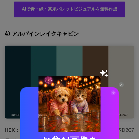
AIで青・緑・茶系パレットビジュアルを無料作成
4) アルパインレイクキャビン
HEX：
#0B2F3A #1F6A6E #77B7B0 #6E5138 #D9D2C7