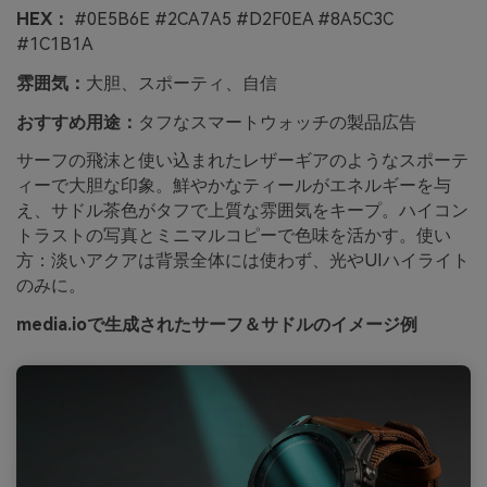
HEX：
#0E5B6E #2CA7A5 #D2F0EA #8A5C3C
#1C1B1A
雰囲気：
大胆、スポーティ、自信
おすすめ用途：
タフなスマートウォッチの製品広告
サーフの飛沫と使い込まれたレザーギアのようなスポーテ
ィーで大胆な印象。鮮やかなティールがエネルギーを与
え、サドル茶色がタフで上質な雰囲気をキープ。ハイコン
トラストの写真とミニマルコピーで色味を活かす。使い
方：淡いアクアは背景全体には使わず、光やUIハイライト
のみに。
media.ioで生成されたサーフ＆サドルのイメージ例