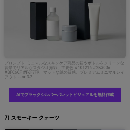
プロンプト: ミニマルなスキンケア商品の箱やボトルをクリーンな
背景でリアルなスタジオ撮影、主要色 #101214 #2B3036
#BFC6CF #F6F7F9、マットな紙の質感、プレミアムミニマルレイ
アウト --ar 3:2
AIでブラックシルバーパレットビジュアルを無料作成
7) スモーキー クォーツ