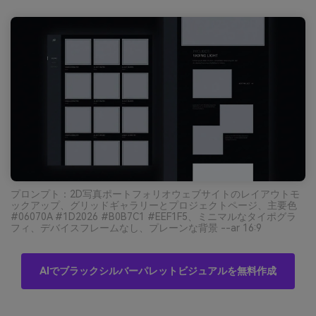
プロンプト：2D写真ポートフォリオウェブサイトのレイアウトモ
ックアップ、グリッドギャラリーとプロジェクトページ、主要色
#06070A #1D2026 #B0B7C1 #EEF1F5、ミニマルなタイポグラ
フィ、デバイスフレームなし、プレーンな背景 --ar 16:9
AIでブラックシルバーパレットビジュアルを無料作成