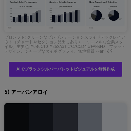
プロンプト: クリーンなプレゼンテーションスライドデックレイア
ウト（チャートやセクション見出しあり）、ミニマルな企業スタ
イル、主要色 #0B0C10 #262A31 #C7CCD4 #FAFBFD、フラット
デザイン、シャープなタイポグラフィ、無地背景 --ar 16:9
AIでブラックシルバーパレットビジュアルを無料作成
5) アーバンアロイ