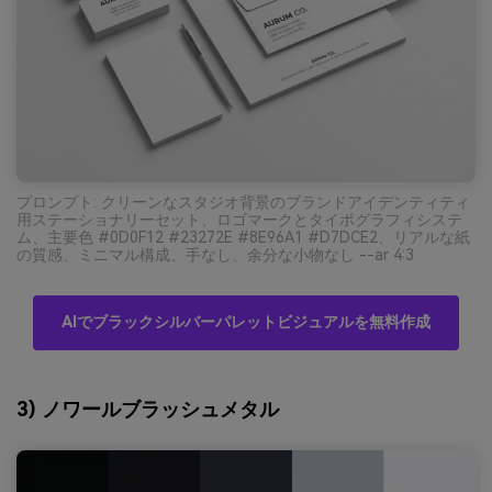
プロンプト: クリーンなスタジオ背景のブランドアイデンティティ
用ステーショナリーセット、ロゴマークとタイポグラフィシステ
ム、主要色 #0D0F12 #23272E #8E96A1 #D7DCE2、リアルな紙
の質感、ミニマル構成、手なし、余分な小物なし --ar 4:3
AIでブラックシルバーパレットビジュアルを無料作成
3) ノワールブラッシュメタル