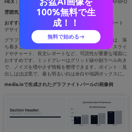
お盆AI画像を
HEX：
#0B0C10 #262A31 #5C6370 #C7CCD4 #FAFBFD
100%無料で生
雰囲気：
クリーン、空気感、プロフェッショナル
成！！
おすすめ用途：
プレゼンテーション用デック・レポート
デザイン
無料で始める→
グラファイトグレーとパールホワイトの組み合わせは、落
ち着きと秩序、ビジネス向けの雰囲気を作ります。スライ
ドやチャート、長文レポートなど、可読性が重要な場面に
おすすめです。ミッドグレーはグリッド線や副ラベル向き
で、ノイズを増やさず情報を整理できます。ポイント：見
出しはほぼ黒で、最も明るい白は余白や強調ボックスに。
media.ioで生成されたグラファイトパールの画像例