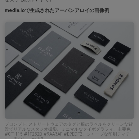
media.ioで生成されたアーバンアロイの画像例
プロンプト: ストリートウェアのタグと服のラベルをクリーンな背
景でリアルなスタジオ撮影、ミニマルなタイポグラフィ、主要色
#0F1115 #1F232B #9AA3AF #E9EDF2、シャープな印刷ディテー