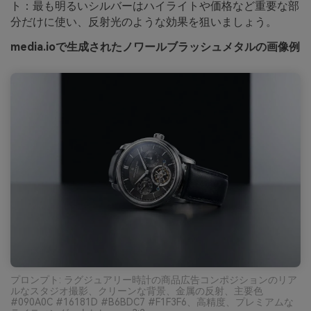
ト：最も明るいシルバーはハイライトや価格など重要な部
分だけに使い、反射光のような効果を狙いましょう。
media.ioで生成されたノワールブラッシュメタルの画像例
プロンプト: ラグジュアリー時計の商品広告コンポジションのリア
ルなスタジオ撮影、クリーンな背景、金属の反射、主要色
#090A0C #16181D #B6BDC7 #F1F3F6、高精度、プレミアムな