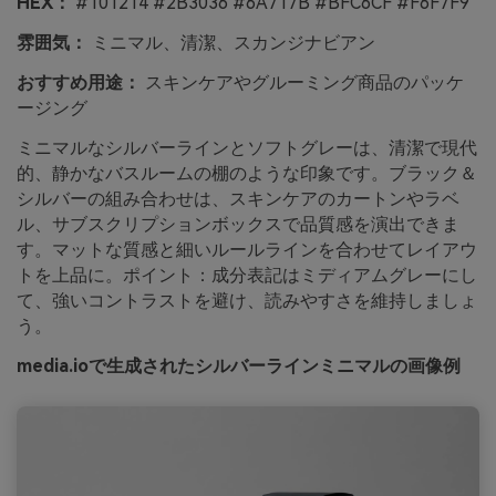
HEX：
#101214 #2B3036 #6A717B #BFC6CF #F6F7F9
雰囲気：
ミニマル、清潔、スカンジナビアン
おすすめ用途：
スキンケアやグルーミング商品のパッケ
ージング
ミニマルなシルバーラインとソフトグレーは、清潔で現代
的、静かなバスルームの棚のような印象です。ブラック＆
シルバーの組み合わせは、スキンケアのカートンやラベ
ル、サブスクリプションボックスで品質感を演出できま
す。マットな質感と細いルールラインを合わせてレイアウ
トを上品に。ポイント：成分表記はミディアムグレーにし
て、強いコントラストを避け、読みやすさを維持しましょ
う。
media.ioで生成されたシルバーラインミニマルの画像例