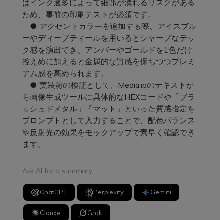
はインク過多によって細部が潰れるリスクがある
ため、事前の印刷テストが必須です。
● アクセントカラーを追加する際、アイスブル
ーやディープティールを用いるとシャープなテッ
ク感を演出でき、アンバーやゴールドを1色だけ
控えめに加えると金属的な質感を保ちつつプレミ
アム感を高められます。
● 実装前の検証として、Media.ioのテキストか
ら画像生成ツールに具体的なHEXコードや「ブラ
ッシュドメタル」「マット」といった質感指定を
プロンプトとして入力することで、配色バランス
や反射光の効果をモックアップで素早く確認でき
ます。
Ask AI for a summary
ChatGPT
Perplexity
Gemini
Claude
Grok