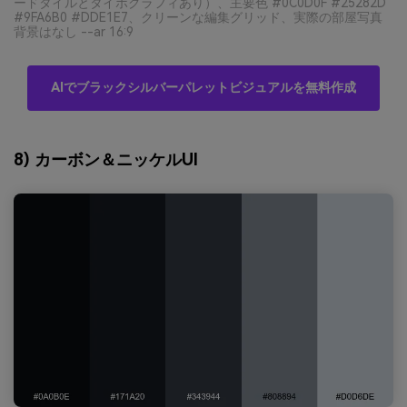
ードタイルとタイポグラフィあり）、主要色 #0C0D0F #25282D
#9FA6B0 #DDE1E7、クリーンな編集グリッド、実際の部屋写真
背景はなし --ar 16:9
AIでブラックシルバーパレットビジュアルを無料作成
8) カーボン＆ニッケルUI