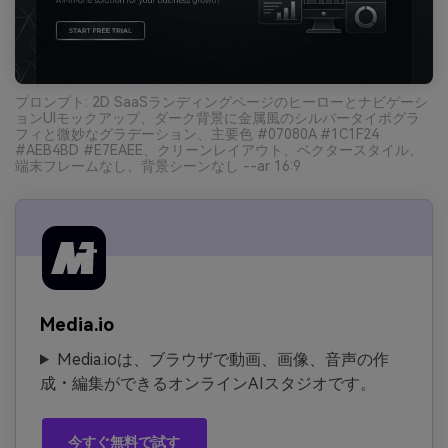
プロンプト: 2D SaaSランディングページのヒーローとナビゲーシ
ョンUIモックアップ、ダーク背景に金属風のシルバータイポグラ
フィと微妙なグラデーション、主要色 #07080A #1C1F24
#AEB4BD #E7EAEE、クリーンレイアウト、ベクタースタイル、
端末フレームなし、背景シーンなし --ar 16:9
Media.io
Media.ioは、ブラウザで動画、画像、音声の作
成・編集ができるオンラインAIスタジオです。
今すぐ無料で試す