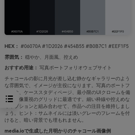
HEX：
#06070A #1D2026 #454B55 #B0B7C1 #EEF1F5
雰囲気：
穏やか、月面風、控えめ
おすすめ用途：
写真ポートフォリオウェブサイト
チャコールの影に月光が差し込む静かなギャラリーのよう
な雰囲気で、イメージが主役になります。写真のポートフ
ォリオ、ケーススタディページ、最小限のUIクロームを備
えた画像重視のグリッドに最適です。細い枠線や控えめな
キャプションと組み合わせて、作品への注目を維持しまし
ょう。ヒント：サムネイルには淡いグレーのフレームを付
けると、暗い背景でも埋もれません。
media.ioで生成した月明かりのチャコール画像例