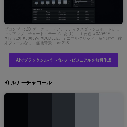
プロンプト: 2D ダークモードアナリティクスダッシュボードUIモ
ックアップ（チャート・テーブルあり）、主要色 #0A0B0E
#171A20 #808894 #D0D6DE、ミニマルグリッド、高可読性、端
末フレームなし、無地背景 --ar 21:9
AIでブラックシルバーパレットビジュアルを無料作成
9) ルナーチャコール