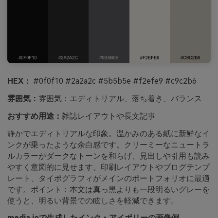
HEX：
#0f0f10 #2a2a2c #5b5b5e #f2efe9 #c9c2b6
雰囲気：
雰囲気：エディトリアル、落ち着き、バランス
おすすめ用途：
雑誌レイアウトや長文記事
静かでエディトリアルな印象。温かみのある紙に新鮮なイ
ンクが乗ったような余白感です。クリーミーなニュートラ
ルカラーがダークなトーンを和らげ、見出しや引用も読み
やすく意図的に見せます。印刷レイアウトやブログテンプ
レート、タイポグラフィがメインのポートフォリオに最適
です。ポイント：本文は真っ黒よりも一段明るいグレーを
使うと、明るい背景での眩しさを軽減できます。
media.ioで生成したインク・アイボリーの画像例