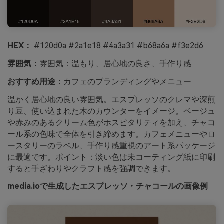
HEX：
#120d0a #2a1e18 #4a3a31 #b68a6a #f3e2d6
雰囲気：
雰囲気：温もり、居心地の良さ、手作り感
おすすめ用途：
カフェのブランディングやメニュー
温かく居心地の良い雰囲気。エスプレッソのクレマや深煎
り豆、使い込まれた木のカウンターをイメージ。ベージュ
や赤みのあるクリーム色がホスピタリティを加え、チャコ
ール系の色味で全体を引き締めます。カフェメニューやロ
ースタリーのラベル、手作り感重視のアート系パッケージ
に最適です。ポイント：淡い色は未コーティング紙に印刷
すると手ざわりやクラフト感を強調できます。
media.ioで生成したエスプレッソ・チャコールの画像例