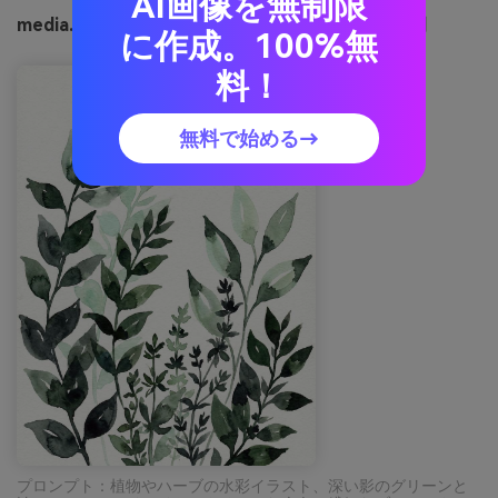
AI画像を無制限
media.ioで生成したノワール・ボタニカルの画像例
に作成。100%無
料！
無料で始める→
プロンプト：植物やハーブの水彩イラスト、深い影のグリーンと