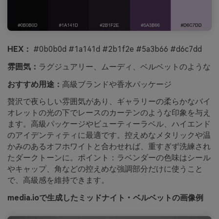
HEX：
#0b0b0d #1a141d #2b1f2e #5a3b66 #d6c7dd
雰囲気：
ラグジュアリー、ムーディ、ベルベットのような
おすすめ用途：
高級ブランドや香水パッケージ
贅沢で夜らしい雰囲気があり、ギャラリーの柔らかなバイ
オレットの光の下でレースのカーテンのような印象を与え
ます。高級パッケージやビューティーラベル、ハイエンド
のアイデンティティに最適です。控えめなメタリックや温
かみのあるオフホワイトと合わせれば、重すぎず洗練され
たダークトーンに。ポイント：ラベンダーの色味はシール
やキャップ、角などの控えめな強調部分だけに使うこと
で、高級感を維持できます。
media.ioで生成したミッドナイト・ベルベットの画像例