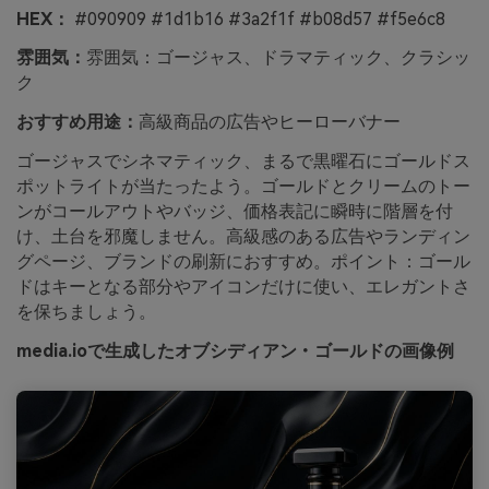
HEX：
#090909 #1d1b16 #3a2f1f #b08d57 #f5e6c8
雰囲気：
雰囲気：ゴージャス、ドラマティック、クラシッ
ク
おすすめ用途：
高級商品の広告やヒーローバナー
ゴージャスでシネマティック、まるで黒曜石にゴールドス
ポットライトが当たったよう。ゴールドとクリームのトー
ンがコールアウトやバッジ、価格表記に瞬時に階層を付
け、土台を邪魔しません。高級感のある広告やランディン
グページ、ブランドの刷新におすすめ。ポイント：ゴール
ドはキーとなる部分やアイコンだけに使い、エレガントさ
を保ちましょう。
media.ioで生成したオブシディアン・ゴールドの画像例