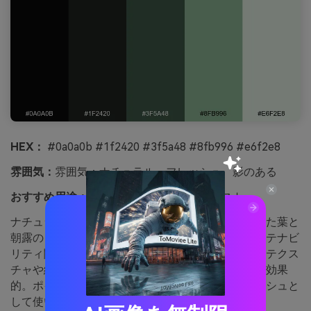
HEX：
#0a0a0b #1f2420 #3f5a48 #8fb996 #e6f2e8
雰囲気：
雰囲気：ナチュラル、フレッシュ、影のある
おすすめ用途：
エコパッケージや植物イラスト
ナチュラルで影のある雰囲気。月明かりに照らされた葉と
朝露のようなソフトグリーンで、ウェルネスやサステナビ
リティ関連プロジェクトにぴったりです。再生紙のテクス
チャや細いラインのアイコン、余白を多めにすると効果
的。ポイント：淡いミントグリーンは背景のウォッシュと
して使い、他のグリーンを引き立てましょう。