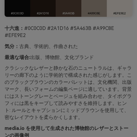
十六進：
#0C0C0D #2A1D16 #5A463B #A99C8E
#EFE9E2
気分：
古典、学術的、作曲された
最適な場合:
出版、博物館、文化ブランド
クラシックなレザーと静かな石のニュートラルは、ギャラ
リーの廊下のように学術的で構成された感じがします。こ
のブラックブラウンのカラーパレットは、文化機関、出版
マーク、長いフォームの編集ページに適しています。背景
にはストーングレーとベージュを組み合わせ、タイポグラ
フィには黒をキープして読みやすさを維持します。ヒン
ト: ルールとキャプションにミッドブラウンを使用して、
密なレイアウトを柔らかくします。
media.io を使用して生成された博物館のレザーとストー
ンの画像例