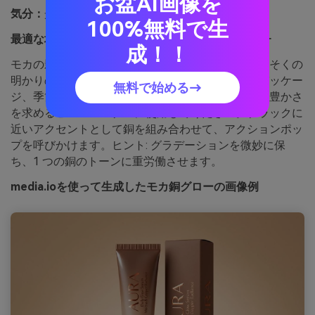
お盆AI画像を
気分：
光る、高级、暖かい
100%無料で生
最適な場合:
美容パッケージとプロモーションバナー
成！！
モカの影の上に輝く銅のハイライトは、金属のろうそくの
明かりのように高級感と温かみを感じます。美容パッケー
無料で始める→
ジ、季節のプロモーション、または輝きのタッチで豊かさ
を求めるヒーローバナーに使用してください。ブラックに
近いアクセントとして銅を組み合わせて、アクションポッ
プを呼びかけます。ヒント: グラデーションを微妙に保
ち、1 つの銅のトーンに重労働させます。
media.ioを使って生成したモカ銅グローの画像例