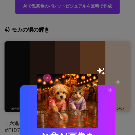
AIで黒茶色のパレットビジュアルを無料で作成
4) モカの铜の辉き
十六進：
#0F0F11 #3A231A #6B3E2B #B26A3C
#F1D7C3