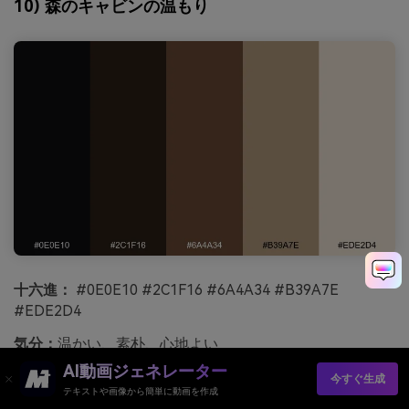
10) 森のキャビンの温もり
十六進：
#0E0E10 #2C1F16 #6A4A34 #B39A7E
#EDE2D4
気分：
温かい、素朴、心地よい
AI動画ジェネレーター
最適な場合:
インテリアムードボードとキャビンレンタル
今すぐ生成
テキストや画像から簡単に動画を作成
温かいキャビンの影と焼けた木目が、すべてを心地よく、