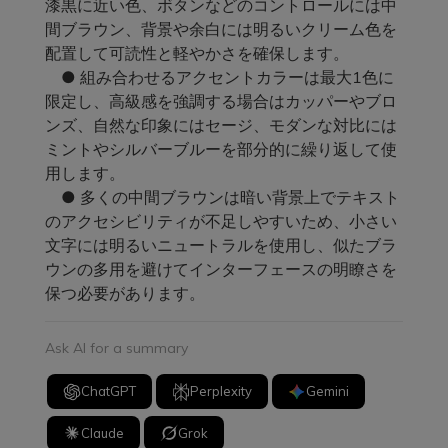
漆黒に近い色、ボタンなどのコントロールには中
間ブラウン、背景や余白には明るいクリーム色を
配置して可読性と軽やかさを確保します。
● 組み合わせるアクセントカラーは最大1色に
限定し、高級感を強調する場合はカッパーやブロ
ンズ、自然な印象にはセージ、モダンな対比には
ミントやシルバーブルーを部分的に繰り返して使
用します。
● 多くの中間ブラウンは暗い背景上でテキスト
のアクセシビリティが不足しやすいため、小さい
文字には明るいニュートラルを使用し、似たブラ
ウンの多用を避けてインターフェースの明瞭さを
保つ必要があります。
Ask AI for a summary
ChatGPT
Perplexity
Gemini
Claude
Grok