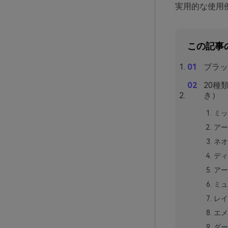
実用的な使用
この記事
ブラッ
20種
き）
ミッ
アー
ネオ
ディ
アー
ミュ
レイ
エメ
ダー