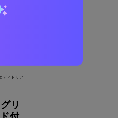
ット
明瞭さを加えま
えます。
系レイアウトの
エディトリア
。
・グリ
ード付