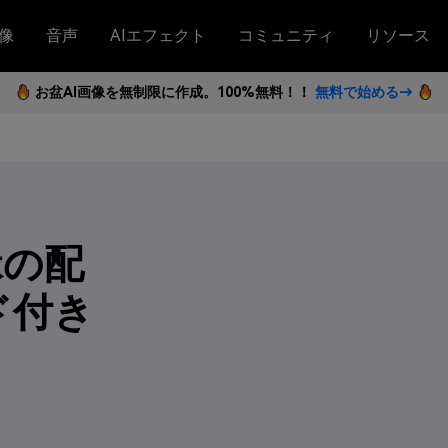
像
音声
AIエフェクト
コミュニティ
リソース
お盆AI画像を無制限に作成。100%無料！！
無料で始める→
緑の配
ド付き