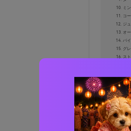
ミン
コー
ジュ
オー
パイ
グレ
スト
ナイ
セー
オー
ベル
ブラッ
実際の
AIで