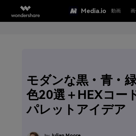
Media.io
動画
画
モダンな黒・青・
色20選＋HEXコー
パレットアイデア
Julian Moore
by