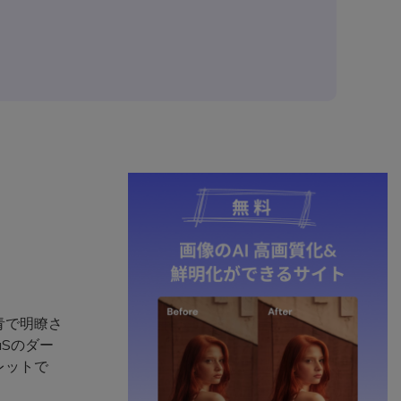
青で明瞭さ
Sのダー
レットで