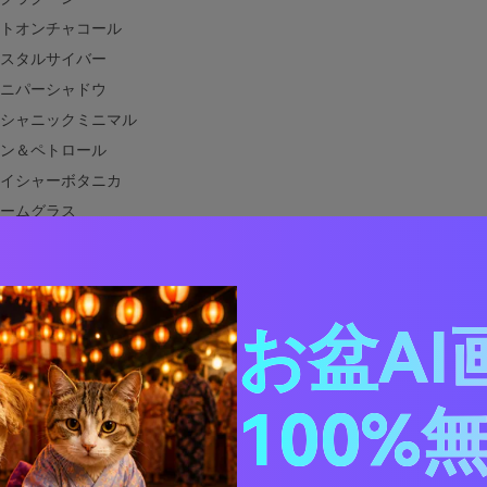
トオンチャコール
スタルサイバー
ニパーシャドウ
シャニックミニマル
ン＆ペトロール
イシャーボタニカ
ームグラス
トマーケット
ジ・イン・ザ・シティ
ロラターミナル
お盆AI
ベットマングローブ
ク・ブルー・グリーンと相性がよい色は？
デザインでブラック・ブルー・グリーンカラーパレットを使う
100%
ブラック・ブルー・グリーンパレットのビジュアルを作成する