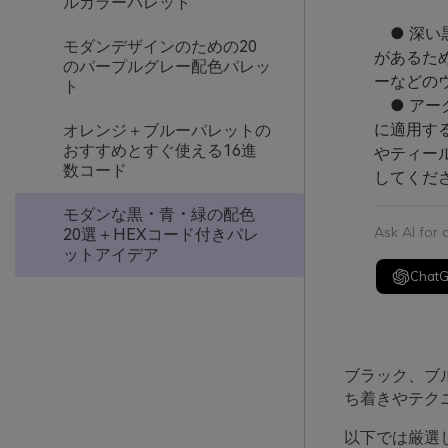
ルカラーパレット
● 深い
モダンデザインのための20
があるた
のパープルグレー配色パレッ
ーなどの
ト
● アー
に適用す
オレンジ＋ブルーパレットの
おすすめとすぐ使える16進
やティー
数コード
してくだ
モダンな黒・青・緑の配色
Ask AI for
20選＋HEXコード付きパレ
ットアイデア
Chat
ブラック、ブ
ち着きやテク
以下では厳選