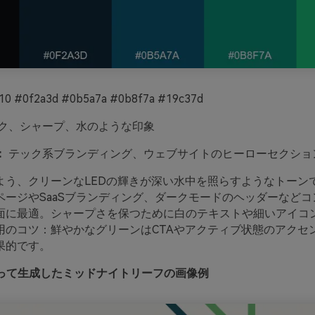
0 #0f2a3d #0b5a7a #0b8f7a #19c37d
ク、シャープ、水のような印象
：
テック系ブランディング、ウェブサイトのヒーローセクショ
よう、クリーンなLEDの輝きが深い水中を照らすようなトーン
ページやSaaSブランディング、ダークモードのヘッダーなどコ
面に最適。シャープさを保つために白のテキストや細いアイコ
用のコツ：鮮やかなグリーンはCTAやアクティブ状態のアクセ
果的です。
oを使って生成したミッドナイトリーフの画像例