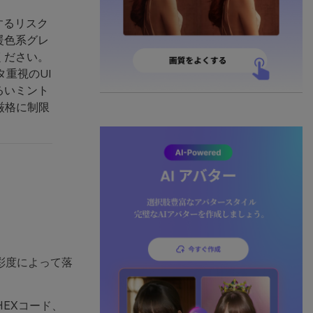
するリスク
暖色系グレ
ください。
重視のUI
るいミント
厳格に制限
彩度によって落
EXコード、