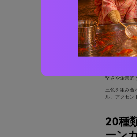
ブラ
が優
ブラックは構
す――この組
グリーンはバ
堅さや企業的
三色を組み合
ル、アクセン
20
ーンカ