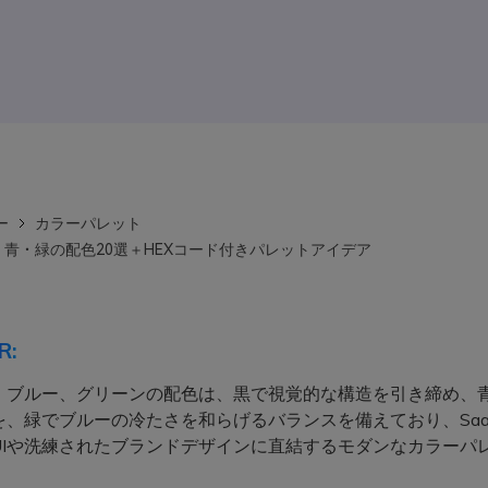
ー
カラーパレット
青・緑の配色20選＋HEXコード付きパレットアイデア
R:
、ブルー、グリーンの配色は、黒で視覚的な構造を引き締め、
を、緑でブルーの冷たさを和らげるバランスを備えており、Saa
UIや洗練されたブランドデザインに直結するモダンなカラーパ