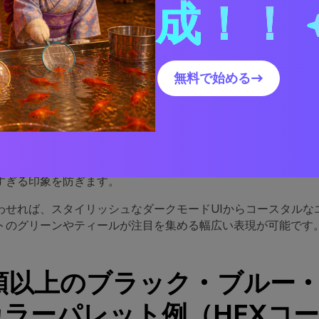
成！！
ック・ブルー・グリーンパレ
れている理由
無料で始める→
造とコントラストによって配色を引き締め、ブルーは信頼感と
み合わせが「偶然」ではなく意図的なデザインである印象を与
ランスや生命感をもたらし、ブルーの冷たさを和らげてダーク
すぎる印象を防ぎます。
わせれば、スタイリッシュなダークモードUIからコースタルな
トのグリーンやティールが注目を集める幅広い表現が可能です
種類以上のブラック・ブルー
ラーパレット例（HEXコ