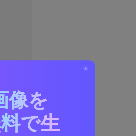
画像を
方法
無料で生