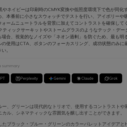
黒やネイビーは印刷時のCMYK変換や低照度環境下で色が同化
め、本番前に小さなスウォッチでテストを行い、アイボリーや
ウォームニュートラルを背景に加えてコントラストを確保して
クティックサーキットやストームグラスのようなテック・データ
る場合、視覚的なノイズや「ネオン過剰」を防ぐため、最も明
ルの使用はCTA、ボタンのフォーカスリング、成功状態のみに
さい。
 a summary
GPT
Perplexity
Gemini
Claude
Grok
ルー、グリーンは現代的なトリオで、使用するコントラストや
ニカル、シネマティックな雰囲気を醸し出すことができます。
したブラック・ブルー・グリーンのカラーパレットアイデアとH