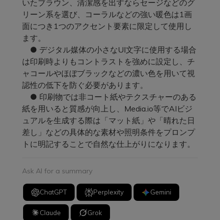
いたブラウン、清潔感を出すならセージなどのグ
リーン系を選び、コーラルなどの強い暖色は1画
面につき1つのアクセント要素に限定して使用し
ます。
● デジタル媒体の小さなUI文字に使用する場合
は印刷時よりもコントラストを強めに設定し、チ
ャコールやほぼブラックなどの濃い色を用いて視
認性の低下を防ぐ必要があります。
● 印刷物では非コート紙やテクスチャーのある
紙を用いると質感が向上し、Media.io等でAIビジ
ュアルを生成する際は「マット紙」や「晴れた日
差し」などの具体的な素材や照明条件をプロンプ
トに明記することで自然な仕上がりになります。
Ask AI for a summary
ChatGPT
Perplexity
Gemini
Claude
Grok