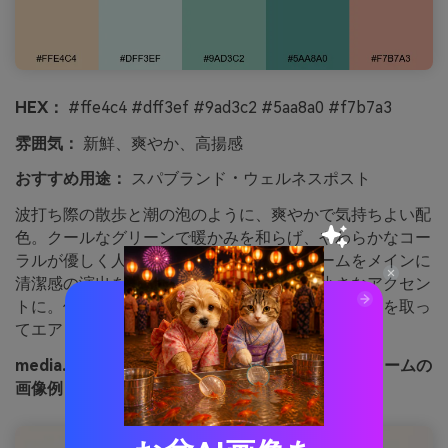
HEX：
#ffe4c4 #dff3ef #9ad3c2 #5aa8a0 #f7b7a3
雰囲気：
新鮮、爽やか、高揚感
おすすめ用途：
スパブランド・ウェルネスポスト
波打ち際の散歩と潮の泡のように、爽やかで気持ちよい配
色。クールなグリーンで暖かみを和らげ、やわらかなコー
ラルが優しく人間味を添えます。シーフォームをメインに
清潔感の演出を、コーラルはアイコンなど小さなアクセン
トに。使い方アドバイス：十分なホワイトスペースを取っ
てエアリーなトーンを生かしましょう。
media.ioで生成されたコースタルサンド＆シーフォームの
画像例