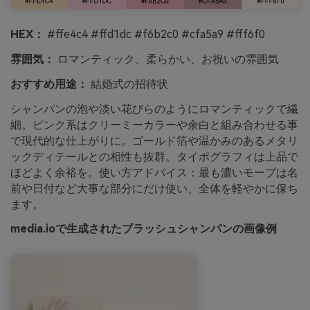
HEX：
#ffe4c4 #ffd1dc #f6b2c0 #cfa5a9 #fff6f0
雰囲気：
ロマンティック、柔らかい、お祝いの雰囲気
おすすめ用途：
結婚式の招待状
シャンパンの泡や淡い花びらのようにロマンティックで繊
細。ピンク系はクリーミーカラーや余白と組み合わせる事
で現代的な仕上がりに。ゴールド箔や温かみのあるメタリ
ックディテールとの相性も抜群。タイポグラフィは上品で
ほどよく余裕を。使い方アドバイス：最も濃いモーブは名
前や日付など大事な部分にだけ使い、全体を軽やかに保ち
ます。
media.ioで生成されたブラッシュシャンパンの画像例