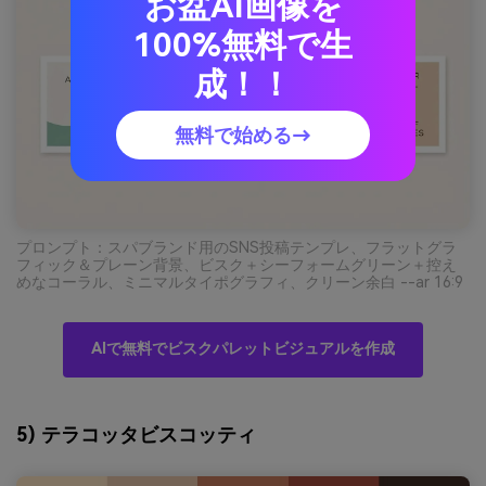
お盆AI画像を
100%無料で生
成！！
無料で始める→
プロンプト：スパブランド用のSNS投稿テンプレ、フラットグラ
フィック＆プレーン背景、ビスク＋シーフォームグリーン＋控え
めなコーラル、ミニマルタイポグラフィ、クリーン余白 --ar 16:9
AIで無料でビスクパレットビジュアルを作成
5) テラコッタビスコッティ