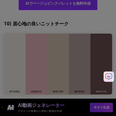
AIでベージュピンクパレットを無料作成
10) 居心地の良いニットチーク
HEX：
#F1E8E2 #E6B3C0 #D2C1B0 #B79C9C #6A4C4D
AI動画ジェネレーター
今すぐ生成
テキストや画像から簡単に動画を作成
雰囲気：
居心地が良く、心地よく、フレンドリー