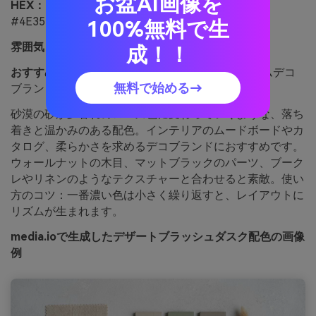
お盆AI画像を
HEX：
#F2E4D6 #E4A9B2 #D1B39C #A97B7C
#4E3538
100%無料で生
雰囲気：
落ち着き、太陽の暖かみ、モダン
成！！
おすすめ用途：
インテリア系ムードボードやホームデコ
無料で始める→
ブランド
砂漠の砂が夕暮れのローズ色に変わっていくような、落ち
着きと温かみのある配色。インテリアのムードボードやカ
タログ、柔らかさを求めるデコブランドにおすすめです。
ウォールナットの木目、マットブラックのパーツ、ブーク
レやリネンのようなテクスチャーと合わせると素敵。使い
方のコツ：一番濃い色は小さく繰り返すと、レイアウトに
リズムが生まれます。
media.ioで生成したデザートブラッシュダスク配色の画像
例