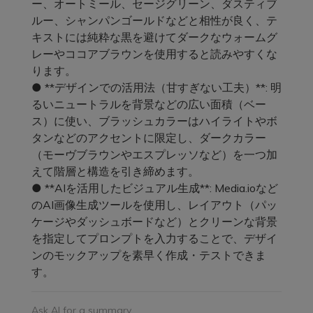
ー、オートミール、セージグリーン、ダスティブ
ルー、シャンパンゴールドなどと相性が良く、テ
キストには純粋な黒を避けてダークなウォームグ
レーやココアブラウンを使用すると読みやすくな
ります。
● **デザインでの活用法（甘すぎない工夫）**: 明
るいニュートラルを背景などの広い面積（ベー
ス）に使い、ブラッシュカラーはハイライトやボ
タンなどのアクセントに限定し、ダークカラー
（モーヴブラウンやエスプレッソなど）を一つ加
えて階層と構造を引き締めます。
● **AIを活用したビジュアル生成**: Media.ioなど
のAI画像生成ツールを使用し、レイアウト（パッ
ケージやダッシュボードなど）とクリーンな背景
を指定してプロンプトを入力することで、デザイ
ンのモックアップを素早く作成・テストできま
す。
Ask AI for a summary