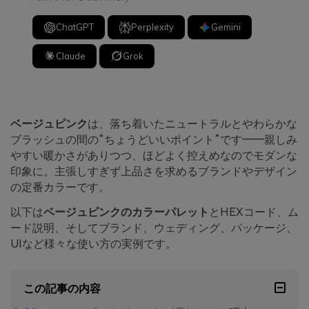
ChatGPT
Perplexity
Gemini
Claude
Grok
ベージュピンク
は、落ち着いたニュートラルとやわらかな
ブラッシュの間の“ちょうどいいポイント”です――親しみ
やすい暖かさがありつつ、ほどよく控えめなのでモダンな
印象に。主張しすぎず上品さを求めるブランドやデザイン
の定番カラーです。
以下は
ベージュピンクのカラーパレット
とHEXコード、ム
ード説明、そしてブランド、ウェディング、パッケージ、
UIなど様々な使い方の実例です。
この記事の内容