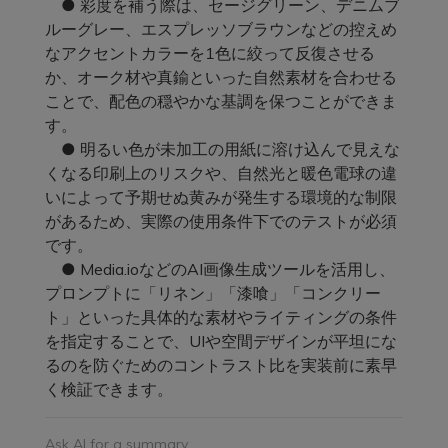
● 彩度を補う際は、セージグリーン、デニムブ
ルーグレー、エスプレッソブラウンなどの控えめ
なアクセントカラーを1色に絞って反復させる
か、オーク材や真鍮といった自然素材を合わせる
ことで、配色の穏やかな基調を保つことができま
す。
● 明るい色が未加工の用紙に溶け込んで見えな
くなる印刷上のリスクや、自然光と暖色電球の違
いによって予期せぬ黄みが発生する環境的な制限
があるため、実際の使用条件下でのテストが必須
です。
● Media.ioなどのAI画像生成ツールを活用し、
プロンプトに「リネン」「漆喰」「コンクリー
ト」といった具体的な素材やライティングの条件
を指定することで、UIや空間デザインが平坦にな
るのを防ぐためのコントラスト比を実装前に素早
く検証できます。
Ask AI for a summary