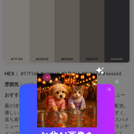
HEX：
#f7f1e8 #e0d6cb #bfb3a6 #8a847d #4a4a4d
雰囲気：
ソフト、エアリー、控えめ
おすすめ用途：
スパのパンフレット・サービスメニュー
霧が淡い砂岩の上にかかるような柔らかく軽やかな配色。
優しいコントラストによりタイポグラフィが読みやすく、
落ち着いた高級感を演出します。余白を活かしたいスパメ
ニュー、ウェルネス系パンフレット、サービス系ブランデ
ィングにぴったり。コツ：見出しは一番濃いグレーにし、