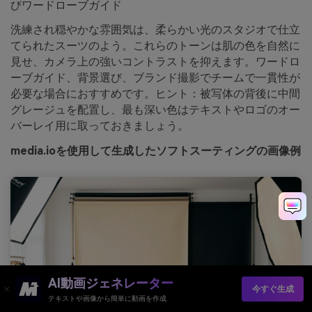
びワードローブガイド
洗練され穏やかな雰囲気は、柔らかい光のスタジオで仕立
てられたスーツのよう。これらのトーンは肌の色を自然に
見せ、カメラ上の強いコントラストを抑えます。ワードロ
ーブガイド、背景選び、ブランド撮影でチームで一貫性が
必要な場合におすすめです。ヒント：被写体の背後に中間
グレージュを配置し、最も深い色はテキストやロゴのオー
バーレイ用に取っておきましょう。
media.ioを使用して生成したソフトスーティングの画像例
AI動画ジェネレーター
今すぐ生成
テキストや画像から簡単に動画を作成