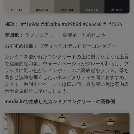
HEX：
#f1e9de #d5c8ba #a99b8d #6e6c68 #1f2226
雰囲気：
ラグジュアリー、建築的、居心地よさ
おすすめ用途：
ブティックホテルロビーコンセプト
カシミアを磨かれたコンクリートの上に掛けたような上質
で建築的な印象。ウォームベージュがグレーを和らげ、ブ
ラックに近い色がサインやトリムに高級感をプラス。落ち
着きと洗練を両立したいホスピタリティ空間におすすめ。
コツ：一番明るいベージュは広い面、最も濃い色は案内表
示や金属部分に使いましょう。
media.ioで生成したカシミアコンクリートの画像例