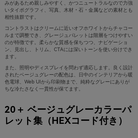
みがあるため親しみやすく、かつニュートラルなので力強
いタイポグラフィ、写真、木材・石・金属などの素材とも
相性抜群です。
コントラストはクリームに近いオフホワイトからチャコー
ルまで調整でき、グレージュパレットは階層をつけやすい
のが特徴です。柔らかな質感を保ちつつ、ナビゲーショ
ン、見出し、トリム、CTAには深いトーンを使い分けでき
ます。
また、照明やディスプレイを問わず適応します。良く設計
されたベージュグレーの配色は、日中のインテリアから暖
色電球、Web UIから印刷物まで、純粋なグレーにありが
ちな冷たさなく一貫性が保てます。
20＋ ベージュグレーカラーパ
レット集（HEXコード付き）