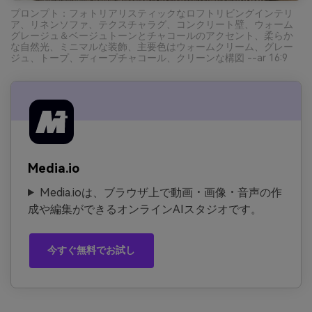
プロンプト：フォトリアリスティックなロフトリビングインテリ
ア、リネンソファ、テクスチャラグ、コンクリート壁、ウォーム
グレージュ＆ベージュトーンとチャコールのアクセント、柔らか
な自然光、ミニマルな装飾、主要色はウォームクリーム、グレー
ジュ、トープ、ディープチャコール、クリーンな構図 --ar 16:9
Media.io
Media.ioは、ブラウザ上で動画・画像・音声の作
成や編集ができるオンラインAIスタジオです。
今すぐ無料でお試し