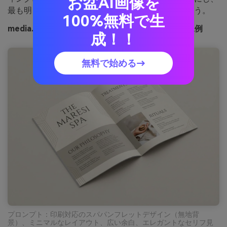
お盆AI画像を
最も明るいクリームは広めのマージンに使いましょう。
100%無料で生
media.ioで生成したミスティサンドストーンの画像例
成！！
無料で始める→
プロンプト：印刷対応のスパパンフレットデザイン（無地背
景）、ミニマルなレイアウト、広い余白、エレガントなセリフ見