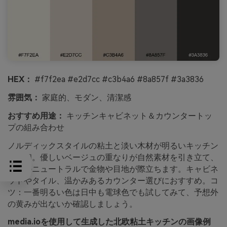
HEX：
#f7f2ea #e2d7cc #c3b4a6 #8a857f #3a3836
雰囲気：
家庭的、モダン、清潔感
おすすめ用途：
キッチンキャビネット＆カウンタートッ
プの組み合わせ
ノルディックスタイルの粘土と淡い木材が明るいキッチン
に調和。優しいベージュの重なりが自然素材を引き立て、
深めのニュートラルで金物や目地が際立ちます。キャビネ
ットやタイル、温かみあるカウンター選びにおすすめ。コ
ツ：一番明るい色は日中も電球色でも試してみて、予想外
の黄みが出ないか確認しましょう。
media.ioを使用して生成した北欧粘土キッチンの画像例