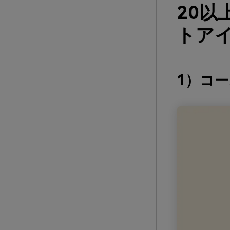
20
トアイ
1）コ