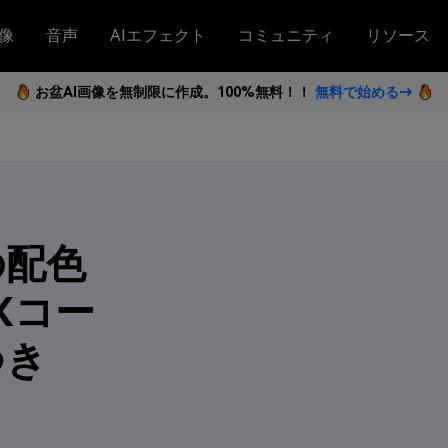
像
音声
AIエフェクト
コミュニティ
リソース
お盆AI画像を無制限に作成。100%無料！！
無料で始める→
の配色
Xコー
つき