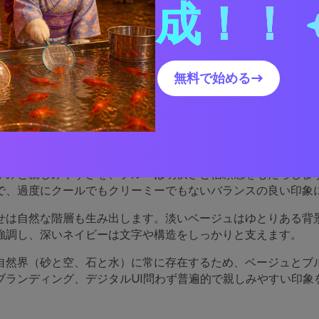
デザインでベージュブルーカラーパレットを使う方法
成！！
ベージュブルーパレットのビジュアルを作成する
無料で始める→
ジュブルーパレットがうまく
理由
かみと親しみやすさを、ブルーは明快さと信頼感をもたらしま
で、過度にクールでもクリーミーでもないバランスの良い印象
せは自然な階層も生み出します。淡いベージュはゆとりある背
強調し、深いネイビーは文字や構造をしっかりと支えます。
自然界（砂と空、石と水）に常に存在するため、ベージュとブ
ブランディング、デジタルUI問わず普遍的で親しみやすい印象