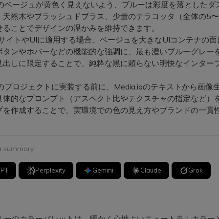
のベージュが黄色く見えないよう、ブルーは彩度を落としたダ
、天然木やブラッシュドブラス、少量のテラコッタ（全体の5〜
せることでデザインの温かみを維持できます。
bサイトやUIに適用する場合、ベージュを大きなUIコンテナの面
ボタンやホバーなどの機能的な強調に、最も濃いブルーグレー
見出しに限定することで、純粋な黒に頼らない明快なインター
。
プロジェクトに実装する前に、Media.ioのテキストから画像
具体的なプロンプト（アスペクト比やテクスチャの指定など）
プを作成することで、実環境での色の見え方やブランドの一貫
。
 a summary
GPT
Perplexity
Gemini
Claude
Grok
ルーのカラーパレットは、暖かく心地よいニュートラルカラー