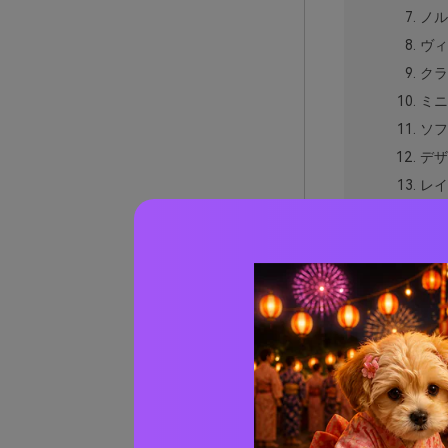
ノル
ヴィ
クラ
ミニ
ソフ
デザ
レイ
ウィ
モダ
シー
ペー
ブテ
スプ
キッ
ベージ