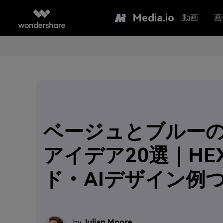
Media.io
動画
画
ベージュとブルー
アイデア20選｜HE
ド・AIデザイン例
Julian Moore
by