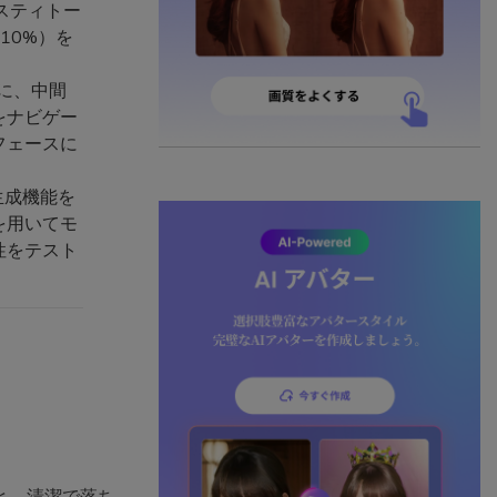
スティトー
10%）を
に、中間
をナビゲー
フェースに
生成機能を
を用いてモ
性をテスト
と、清潔で落ち