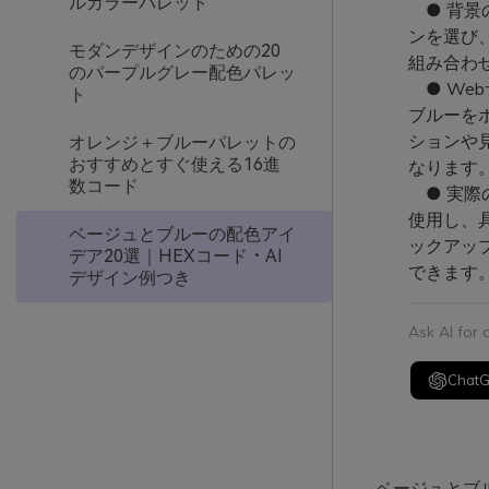
ルカラーパレット
● 背景
ンを選び
モダンデザインのための20
組み合わ
のパープルグレー配色パレッ
● We
ト
ブルーを
ションや
オレンジ＋ブルーパレットの
おすすめとすぐ使える16進
なります
数コード
● 実際の
使用し、
ベージュとブルーの配色アイ
ックアッ
デア20選｜HEXコード・AI
できます
デザイン例つき
Ask AI for
Chat
ベージュとブ