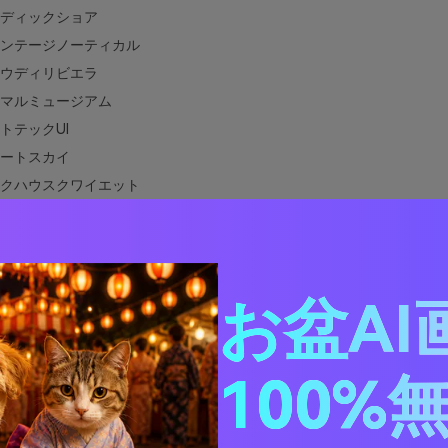
ディックショア
ンテージノーティカル
ウディリビエラ
マルミュージアム
トテックUI
ートスカイ
クハウスクワイエット
ンターデューン
ンヘリテージ
サイドウェディングスイート
パー＆インクエディトリアル
お盆AI
ィックパッケージング
リングボタニカルウォッシュ
100%
ズルームデイドリーム
ュブルーと相性の良い色は？