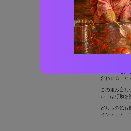
実際の
AIで
ベー
する
ベージュは温
合わせること
この組み合わ
ルーは行動を
どちらの色も
インテリア、