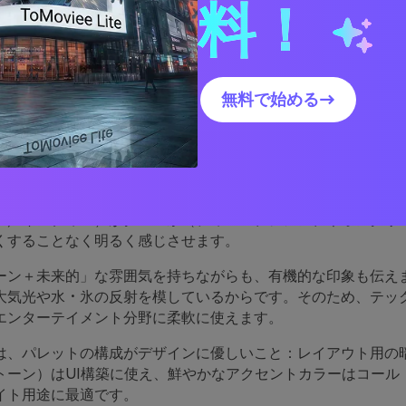
料！
オーロラ・ボレアリスのパレットビジュアルを作成
オーロラ・ボレアリスのカラ
無料で始める→
ムはこんなに効果的なのか
レアリスの配色は自然にコントラストのバランスをとります：
ー／インディゴ）がグロー系（ティール、シアン、ネオングリ
くすることなく明るく感じさせます。
ーン＋未来的」な雰囲気を持ちながらも、有機的な印象も伝え
大気光や水・氷の反射を模しているからです。そのため、テッ
エンターテイメント分野に柔軟に使えます。
は、パレットの構成がデザインに優しいこと：レイアウト用の
トーン）はUI構築に使え、鮮やかなアクセントカラーはコール
イト用途に最適です。