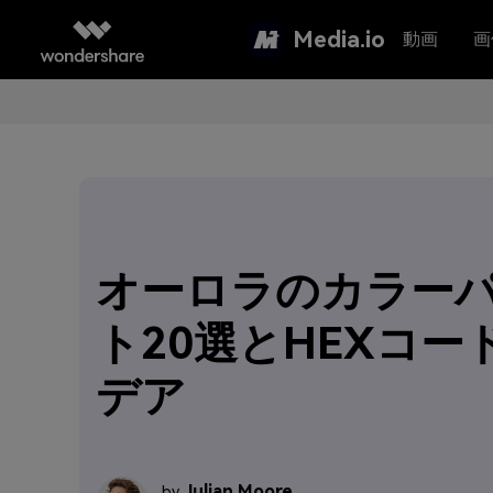
Media.io
動画
画
オーロラのカラー
ト20選とHEXコー
デア
Julian Moore
by