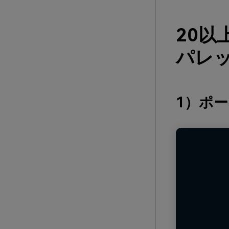
20以
パレッ
1）ポ