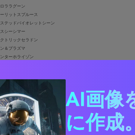
ロララグーン
ーリットスプルース
ステッドバイオレットシーン
スシーシマー
クトリックセラドン
ン＆プラズマ
ンターホライゾン
ミックアイスフィールド
ディグリスオーロラ
トネビュラ
ープスペースミント
AI画像
バーポーラーアーク
ーンファイアダスク
に作成。
ラ・ボレアリスと合う色は？
デザインでオーロラ・ボレアリスのカラーパレットをどう使う