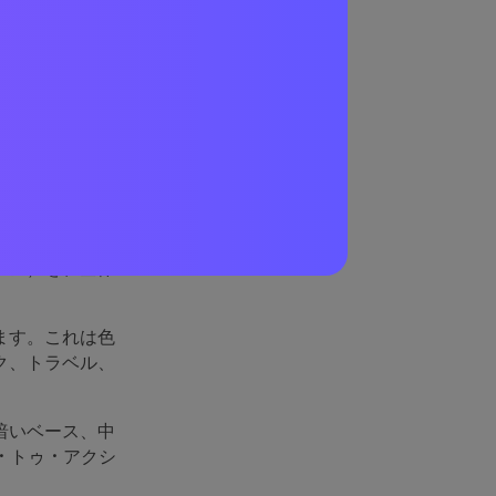
ース
夜空のようなベ
ーン）を、全体
ます。これは色
ク、トラベル、
暗いベース、中
・トゥ・アクシ