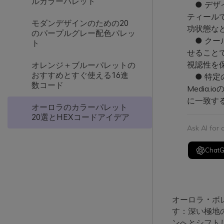
ルカラーパレット
● デザ
ティール
モダンデザインのための20
功状態な
のパープルグレー配色パレッ
● クー
ト
せること
視認性を
オレンジ＋ブルーパレットの
おすすめとすぐ使える16進
● 特定
数コード
Media.
に一致す
オーロラのカラーパレット
20選とHEXコードアイデア
Ask AI for
Chat
オーロラ・ボ
す：深い極地
ンへとシフト