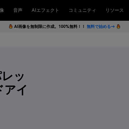
像
音声
AIエフェクト
コミュニティ
リソース
AI画像を無制限に作成。100%無料！！
無料で始める→
パレッ
ドアイ