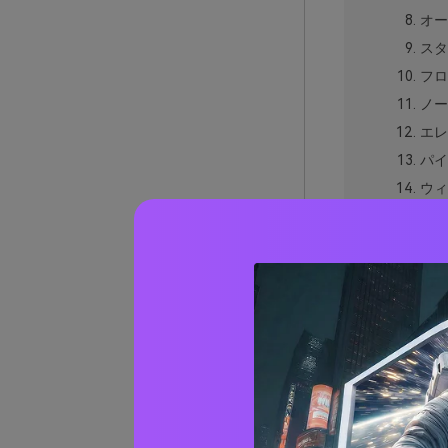
オー
スタ
フロ
ノー
エレ
パイ
ウィ
コズ
バー
ミン
ディ
シル
グリ
オーロ
実際の