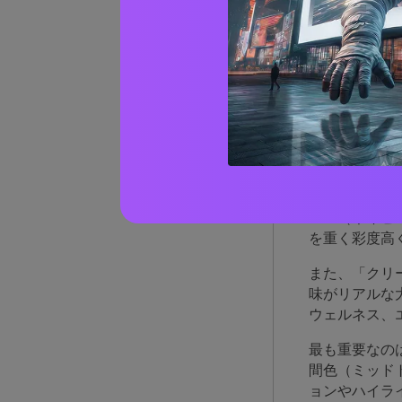
AIで
なぜ
キー
オーロラ・ボ
ース（ネイビ
を重く彩度高
また、「クリ
味がリアルな
ウェルネス、
最も重要なの
間色（ミッド
ョンやハイラ