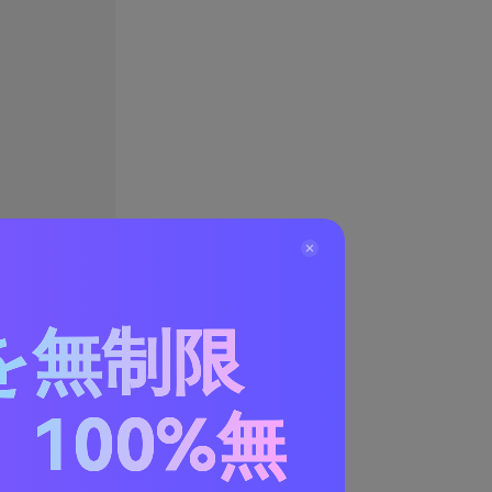
を無制限
100%無
か