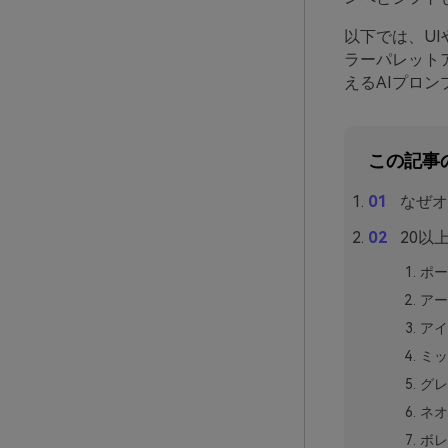
以下では、U
ラーパレット
えるAIプロ
この記事
なぜオ
20以
ポー
アー
アイ
ミッ
グレ
ネオ
ボレ