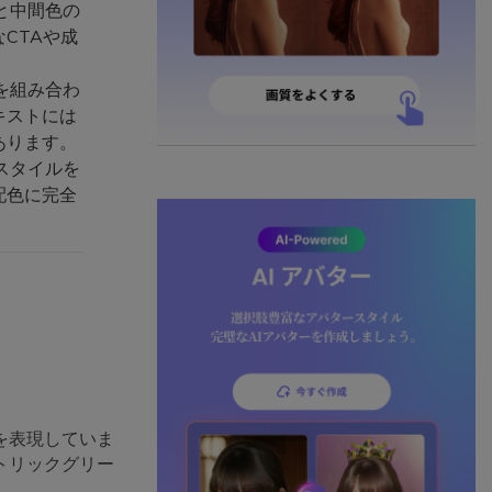
と中間色の
CTAや成
を組み合わ
キストには
あります。
スタイルを
た配色に完全
を表現していま
トリックグリー