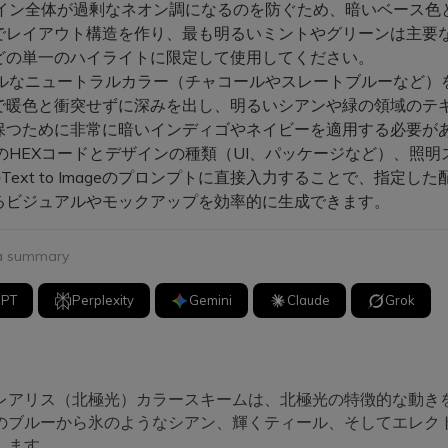
イン全体が過剰なネオン調になるのを防ぐため、暗いベース色
でレイアウト構造を作り、最も明るいミントやグリーンは主要な
どの単一のハイライトに限定して使用してください。
ルなニュートラルカラー（チャコールやスレートブルーなど）
で暖色と衝突せずに深みを出し、明るいシアンや緑の領域のテ
保つために非常に暗いインディゴやネイビーを適用する必要が
のHEXコードとデザインの種類（UI、パッケージなど）、照明
ioのText to Imageのプロンプトに直接入力することで、指定し
るビジュアルやモックアップを効率的に生成できます。
 a summary
GPT
Perplexity
Gemini
Claude
Grok
レアリス（北極光）カラースキームは、北極光の特徴的な動き
のブルーから氷のようなシアン、輝くティール、そしてエレク
します。