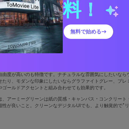
料！
ミーグリーンパレットが優れ
無料で始める→
由
ーンは落ち着いたアースカラーの一種で、安定感と実用性を感
や安心感が重要な製品、UI、レイアウトに自然にマッチします
自由度が高いのも特徴です。ナチュラルな雰囲気にしたいなら
せたり、モダンな印象にしたいならグラファイトグレー、プレ
やゴールドアクセントと組み合わせても効果的です。
は、アーミーグリーンは紙の質感・キャンバス・コンクリート
相性が良いこと。クリーンなデジタルUIでも、より触覚的で“リ
。