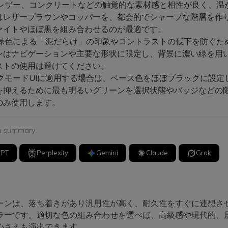
レザー、コンクリートなどの触覚的な素材感と相性が良く、温
はレザーブラウンやコッパーを、都会的でシャープな階層を作
ァイトやほぼ黒を組み合わせるのが最適です。
緑色による「泥だらけ」の印象やコントラストの低下を防ぐた
ンはナビゲーションや主要な形状に限定し、背景に濃い緑を用
ストの使用は避けてください。
クモードUIに適用する場合は、ベース色をほぼブラックに設定
を抑えるために最も明るいグリーンを選択状態やバッジなどの
のみ使用します。
 a summary
GPT
Perplexity
Gemini
Claude
Grok
ーンは、落ち着きがあり汎用性が高く、耐久性をすぐに連想さ
ラーです。適切な色の組み合わせを選べば、高級感や現代的、
心さえも演出できます。