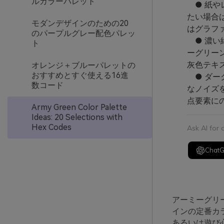
ルカラーパレット
● 紙や
たい場合
モダンデザインのための20
はグラフ
のパープルグレー配色パレッ
● 濃い
ト
ーグリー
灰色テキ
オレンジ＋ブルーパレットの
おすすめとすぐ使える16進
● ダー
数コード
なノイズ
点要素に
Army Green Color Palette
Ideas: 20 Selections with
Hex Codes
Ask AI for
Chat
アーミーグリ
インの定番カ
あるいは遊び