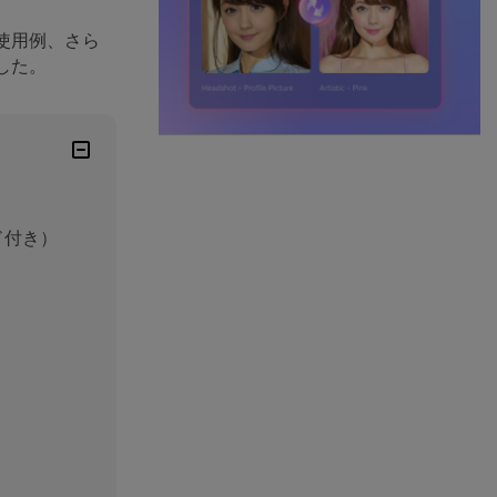
の使用例、さら
した。
ド付き）