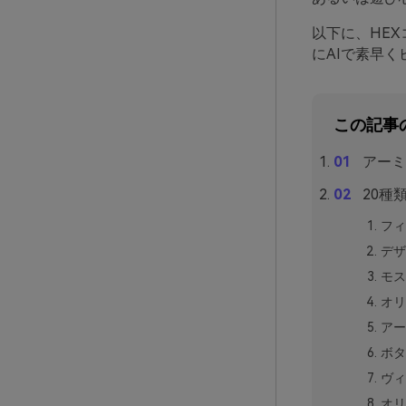
以下に、HEX
にAIで素早
この記事
アーミ
20種
フィ
デザ
モス
オリ
アー
ボタ
ヴィ
オリ