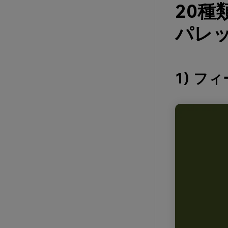
20
パレッ
1) フ