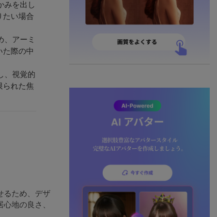
かみを出し
りたい場合
め、アーミ
いた際の中
し、視覚的
限られた焦
せるため、デザ
居心地の良さ、