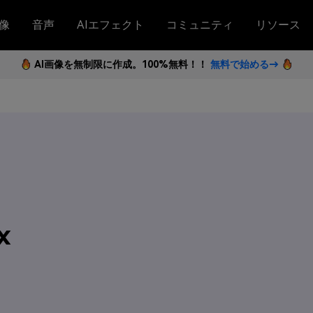
像
音声
AIエフェクト
コミュニティ
リソース
AI画像を無制限に作成。100%無料！！
無料で始める→
x