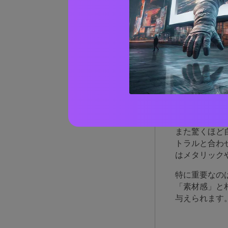
アー
る理
アーミーグリ
のため信頼性
また驚くほど
トラルと合わ
はメタリック
特に重要なの
「素材感」と
与えられます