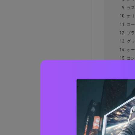
ラス
オリ
コー
ブラ
グラ
オー
コン
ナイ
レザ
オリ
アド
ネイ
アーミ
実際の
AIで