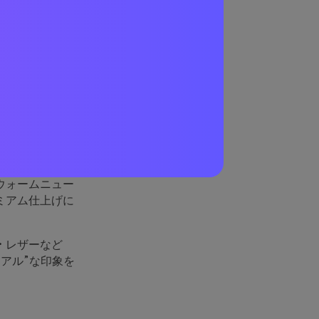
てい
じさせます。そ
。
ウォームニュー
ミアム仕上げに
・レザーなど
アル”な印象を