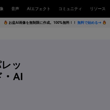
像
音声
AIエフェクト
コミュニティ
リソース
お盆AI画像を無制限に作成。100%無料！！
無料で始める→
パレッ
・AI