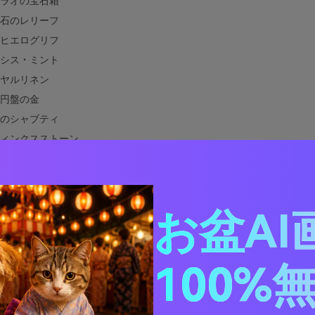
ラオの宝石箱
石のレリーフ
ヒエログリフ
シス・ミント
ヤルリネン
円盤の金
のシャブティ
ィンクスストーン
ーリード
るインク
コ石のお守り
お盆AI
ミッドの夜火
ジプトにはどんな色が合うの？
100%
ジプトのカラーパレットを実際のデザインで使う方法
古代エジプトのパレットビジュアルを作成