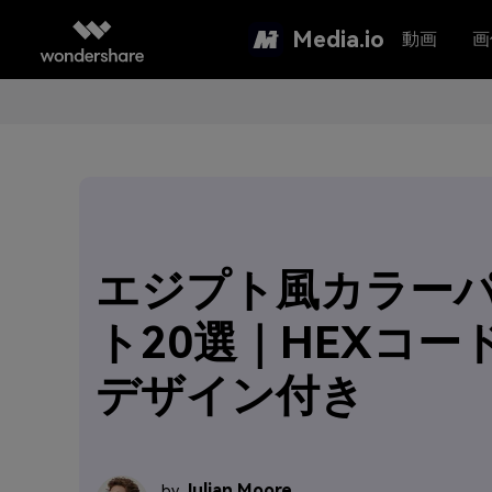
Media.io
動画
画
エジプト風カラー
ト20選｜HEXコード
デザイン付き
Julian Moore
by