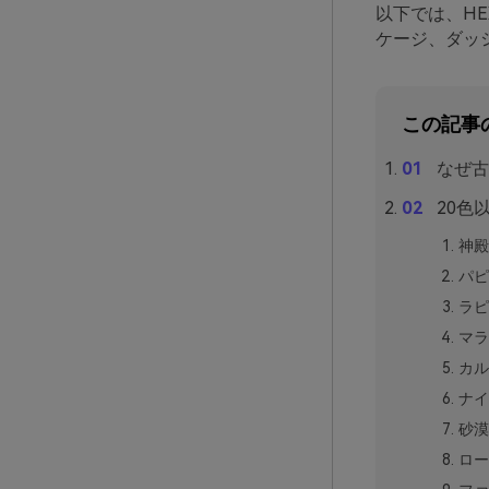
以下では、HE
ケージ、ダッ
この記事
なぜ古
20色
神殿
パピ
ラピ
マラ
カル
ナイ
砂漠
ロー