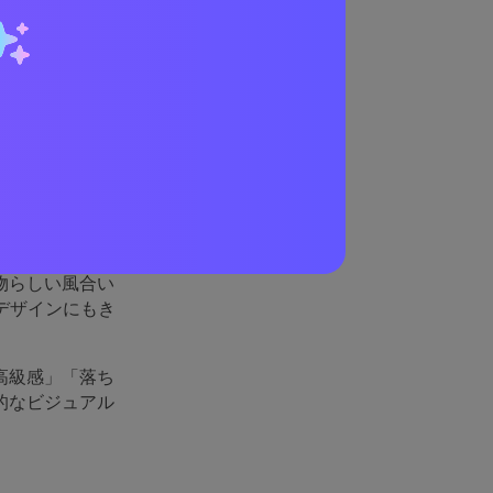
こんな
ングです：明る
、金が明確な階
物らしい風合い
デザインにもき
高級感」「落ち
的なビジュアル