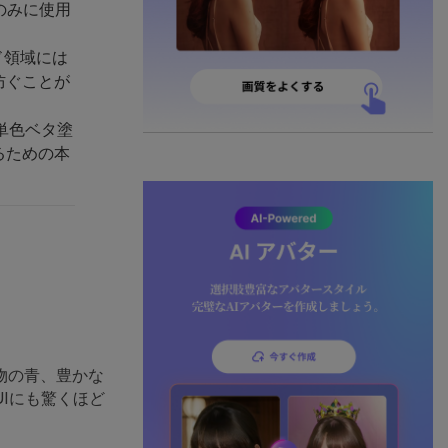
のみに使用
ド領域には
防ぐことが
単色ベタ塗
るための本
物の青、豊かな
Iにも驚くほど