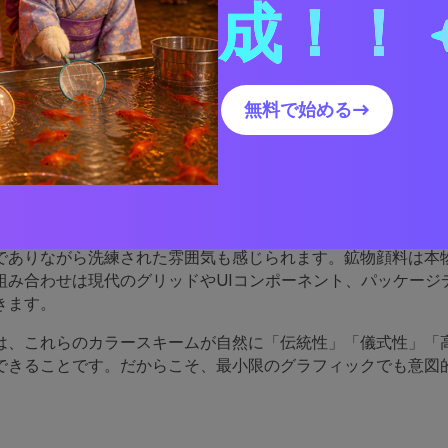
成！！
古代エジプトのパレットは
れているのか
無料で始める→
のパレットは、明暗のコントラストに基づいたストーリーテリ
リームや砂漠のサンド色がゆとりを生み、ラピスやマラカイト
。
でありながら洗練された雰囲気も感じられます。鉱物顔料は本
組み合わせは現代のグリッドやUIコンポーネント、パッケージ
きます。
は、これらのカラースキームが自然に「伝統性」「儀式性」「
できることです。だからこそ、最小限のグラフィックでも意図