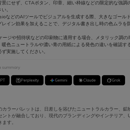
背景にせず、CTAボタン、印章、細い枠線などの限定的な強調
さい。
ia.ioなどのAIツールでビジュアルを生成する際、大きなゴール
グレイン効果を加えることで、デジタル書き出し時の色ムラを
。
ケージや招待状などの印刷物に適用する場合、メタリック調の
、暖色ニュートラルや濃い青の用紙による発色の違いを確認す
必ず実施してください。
 a summary
GPT
Perplexity
Gemini
Claude
Grok
のカラーパレットは、日差しを浴びたニュートラルカラー、鉱
セントが融合しており、現代のブランディングやインテリア、U
きます。