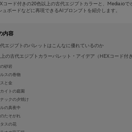
Xコード付きの20色以上の古代エジプトカラーと、Media.io
シュボードなどに再現できるAIプロンプトを紹介します。
の内容
代エジプトのパレットはこんなに優れているのか
以上の古代エジプトカラーパレット・アイデア（HEXコード付
の砂岩
ルスの巻物
スと金
カイトの庭園
ナックの夕焼け
ルの真夜中
のたそがれ
タスの花