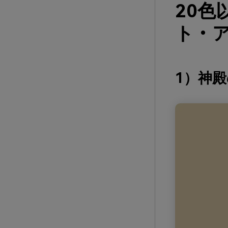
20
ト・ア
1）神