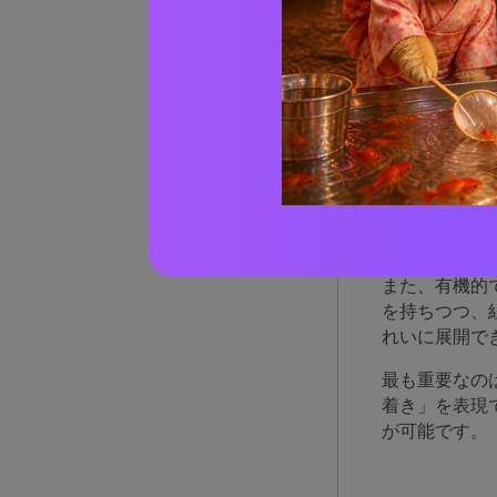
なぜ
に優
古代エジプト
いパピルスク
層を加えます
また、有機的
を持ちつつ、
れいに展開で
最も重要なの
着き」を表現
が可能です。