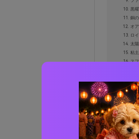
ファ
黒曜
銅の
オア
ロイ
太陽
粘土
スフ
リバ
聖な
トル
ピラ
古代エ
古代エ
AIで