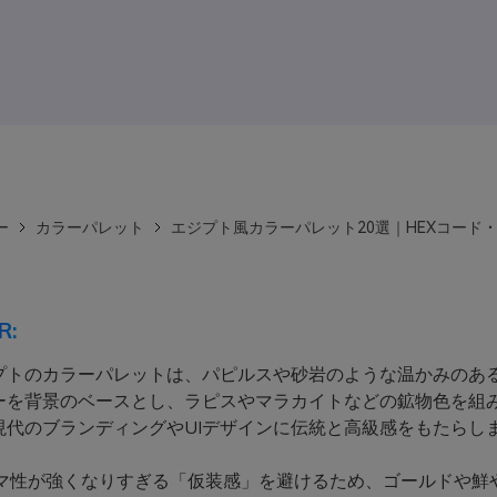
ー
カラーパレット
エジプト風カラーパレット20選｜HEXコード・
R:
プトのカラーパレットは、パピルスや砂岩のような温かみのあ
ーを背景のベースとし、ラピスやマラカイトなどの鉱物色を組
現代のブランディングやUIデザインに伝統と高級感をもたらし
マ性が強くなりすぎる「仮装感」を避けるため、ゴールドや鮮