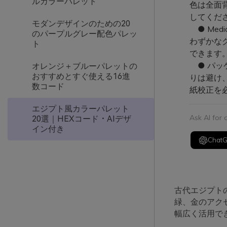
ルカラーパレット
色は全面
してくだ
モダンデザインのための20
● Med
のパープルグレー配色パレッ
わずかな
ト
できます
● パッ
オレンジ＋ブルーパレットの
おすすめとすぐ使える16進
りは避け
数コード
紙校正を
エジプト風カラーパレット
Ask AI for
20選｜HEXコード・AIデザ
イン付き
Chat
古代エジプト
緑、金のアク
幅広く活用で