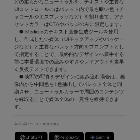
どの柔らかなニュートラルを、テキストや主要な
UIコントロールにはパレット内で最も暗い色（チ
ャコールやエスプレッソなど）を割り当て、アク
セントカラーはCTAやバッジのみに限定します。
● Media.ioのテキスト画像生成ツールを使用
し、作成したい媒体（UIモックアップやパッケー
ジなど）と主要なパレット方向をプロンプトとし
て指定することで、最終的なデザインへ着手する
前に本番環境での読みやすさやレイアウトを素早
く反復テストできます。
● 実写の写真をデザインに組み込む場合は、画
像内から中間色を1色抽出してパレット全体と同
期させ、ニュートラルカラーで周囲のコンテンツ
を縁取ることで媒体全体の一貫性を維持できま
す。
Ask AI for a summary
ChatGPT
Perplexity
Gemini