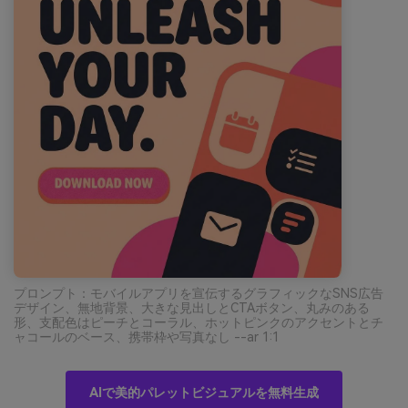
プロンプト：モバイルアプリを宣伝するグラフィックなSNS広告
デザイン、無地背景、大きな見出しとCTAボタン、丸みのある
形、支配色はピーチとコーラル、ホットピンクのアクセントとチ
ャコールのベース、携帯枠や写真なし --ar 1:1
AIで美的パレットビジュアルを無料生成