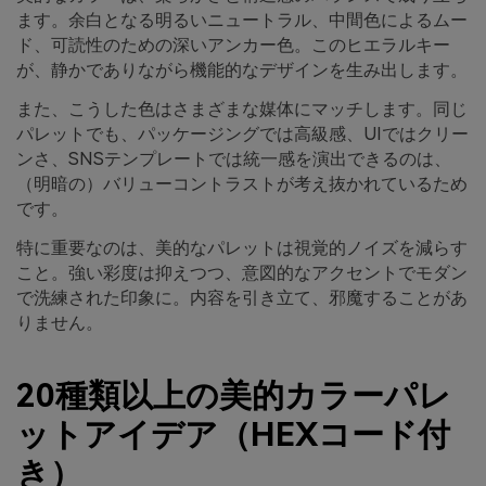
ます。余白となる明るいニュートラル、中間色によるムー
ド、可読性のための深いアンカー色。このヒエラルキー
が、静かでありながら機能的なデザインを生み出します。
また、こうした色はさまざまな媒体にマッチします。同じ
パレットでも、パッケージングでは高級感、UIではクリー
ンさ、SNSテンプレートでは統一感を演出できるのは、
（明暗の）バリューコントラストが考え抜かれているため
です。
特に重要なのは、美的なパレットは視覚的ノイズを減らす
こと。強い彩度は抑えつつ、意図的なアクセントでモダン
で洗練された印象に。内容を引き立て、邪魔することがあ
りません。
20種類以上の美的カラーパレ
ットアイデア（HEXコード付
き）