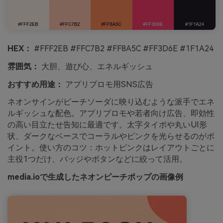
HEX：
#FFF2EB #FFC7B2 #FF8A5C #FF3D6E #1F1A24
雰囲気：
大胆、遊び心、エネルギッシュ
おすすめ用途：
アプリプロモ用SNS広告
ネオンサインがピーチソーダに映り込むような派手でエネ
ルギッシュな配色。アプリプロモや若者向け広告、即効性
の高い目立たせ告知に最適です。太字タイポや丸いUI形
状、ダークなベースでコーラルやピンクを光らせるのがポ
イント。使い方のコツ：ホットピンクはレイアウトごとに
主役1つだけ、バッジやボタンなどに絞って活用。
media.ioで生成したネオンピーチポップの画像例