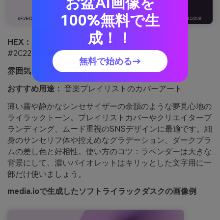
お盆AI画像を
100%無料で生
成！！
HEX：
#F2ECF7 #D9CBEA #B9A1D6 #6F5A86
#2C2236
無料で始める→
雰囲気：
夢のよう、やさしい、シネマティック
おすすめ用途：
音楽プレイリストのカバーアート
薄い霧や静かなシンセサイザーの余韻のような夢見心地の
ライラックトーン。プレイリストカバーやクリエイターブ
ランディング、ムード重視のSNSデザインに最適です。細
身のサンセリフ体や控えめなグラデーション、ダークプラ
ムの差し色と好相性。使い方のコツ：ラベンダーは大きな
背景にして、濃いバイオレットはキリッとした文字用に一
部だけ使いましょう。
media.ioで生成したソフトライラックダスクの画像例