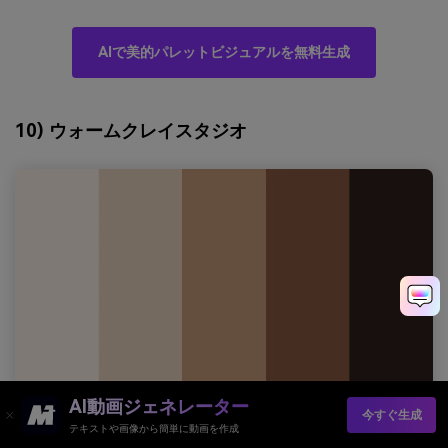
AIで美的パレットビジュアルを無料生成
10) ウォームクレイスタジオ
AI動画ジェネレーター
今すぐ生成
テキストや画像から簡単に動画を作成
HEX：
#FAF2E8 #E8D3BF #C89A7C #8B5A44 #2F201B