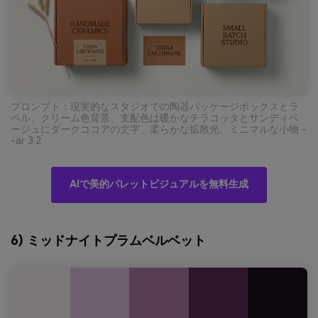
プロンプト：現実的なスタジオでの陶器パッケージボックスとラ
ベル、クリーム色背景、支配色は暖かなテラコッタとサンディベ
ージュにダークココアの文字、柔らかな拡散光、ミニマルな小物 -
-ar 3:2
AIで美的パレットビジュアルを無料生成
6) ミッドナイトプラムベルベット