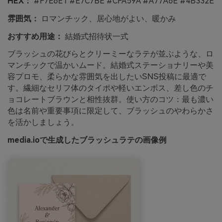
HEX：
#F7E6E1 #E7C7BE #CFA59A #A77A6E #4B332E
雰囲気：
ロマンチック、居心地がよい、暖かみ
おすすめ用途：
結婚式招待状一式
ブラッシュの花びらとクリーミーなラテが並ぶような、ロ
マンチックで温かいムード。結婚式ステーショナリーや美
容プロモ、柔らかな雰囲気を出したいSNS投稿に最適で
す。繊細なセリフ体のタイポや軽いエンボス、差し色のチ
ョコレートブラウンと相性抜群。使い方のコツ：最も濃い
色は名前や重要事項に限定して、ブラッシュのやわらかさ
を活かしましょう。
media.ioで生成したブラッシュラテの画像例