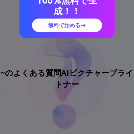
100%無料で生
成！！
無料で始める→
~のよくある質問
AIピクチャーブライ
トナー