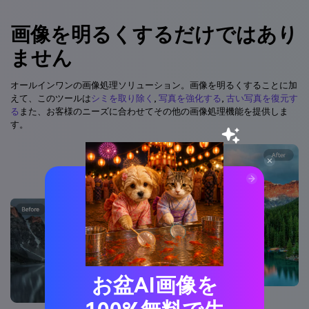
画像を明るくするだけではあり
ません
オールインワンの画像処理ソリューション。画像を明るくすることに加
えて、このツールは
シミを取り除く
,
写真を強化する
,
古い写真を復元す
る
また、お客様のニーズに合わせてその他の画像処理機能を提供しま
す。
お盆AI画像を