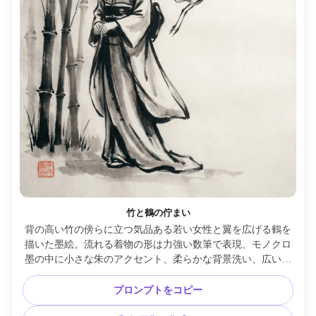
竹と鶴の佇まい
背の高い竹の傍らに立つ気品ある若い女性と翼を広げる鶴を
描いた墨絵。流れる着物の形は力強い数筆で表現、モノクロ
墨の中に小さな朱のアクセント、柔らかな背景洗い、広い空
白スペース、和紙のテクスチャ、赤い印、85mmレンズ、浅
い被写界深度、柔らかなシネマ調 --ar 4:5
プロンプトをコピー