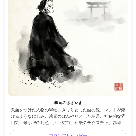
狐面のささやき
狐面をつけた人物の墨絵。きりりとした面の線、マントが溶
けるようなにじみ、遠景のぼんやりとした鳥居、神秘的な雰
囲気、最小限の配色、広い空白、和紙のテクスチャ、赤印、
85mmレンズ、浅い被写界深度 --ar 4:5
プロンプトをコピー