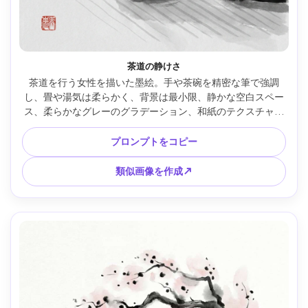
茶道の静けさ
茶道を行う女性を描いた墨絵。手や茶碗を精密な筆で強調
し、畳や湯気は柔らかく、背景は最小限、静かな空白スペー
ス、柔らかなグレーのグラデーション、和紙のテクスチャ、
朱印、85mmレンズ、浅い被写界深度、柔らかなシネマ調 --
ar 4:5
プロンプトをコピー
類似画像を作成↗