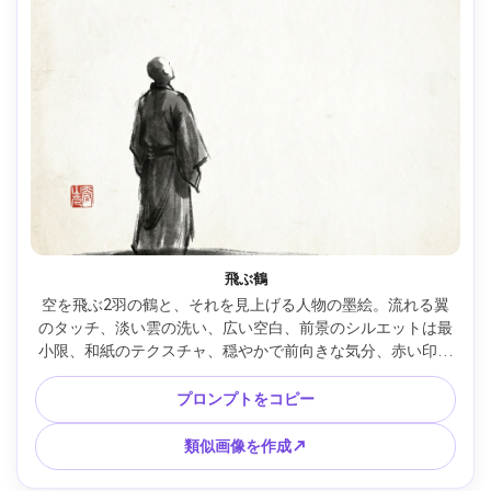
飛ぶ鶴
空を飛ぶ2羽の鶴と、それを見上げる人物の墨絵。流れる翼
のタッチ、淡い雲の洗い、広い空白、前景のシルエットは最
小限、和紙のテクスチャ、穏やかで前向きな気分、赤い印、
85mmレンズ、浅い被写界深度、柔らかなシネマ調 --ar 4:5
プロンプトをコピー
類似画像を作成↗