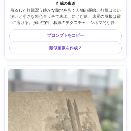
灯籠の夜道
吊るした灯籠漂う静かな路地を歩く人物の墨絵。灯籠は淡い
洗いと小さな朱色タッチで表現、にじむ影、遠景の屋根は霧
に溶ける。強い空白、和紙のテクスチャ、シネマ的な静け
さ、印、85mmレンズ、浅い被写界深度 --ar 4:5
プロンプトをコピー
類似画像を作成↗