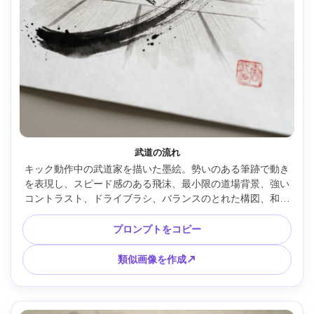
武道の流れ
キック動作中の武道家を描いた墨絵。勢いのある筆跡で動き
を表現し、スピード感のある飛沫、最小限の道場背景、強い
コントラスト、ドライブラシ、バランスのとれた構図、和紙
の風合い、赤い印、85mmレンズ、浅い被写界深度、柔らか
なシネマ調 --ar 4:5
プロンプトをコピー
類似画像を作成↗