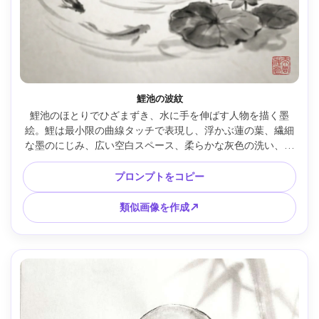
鯉池の波紋
鯉池のほとりでひざまずき、水に手を伸ばす人物を描く墨
絵。鯉は最小限の曲線タッチで表現し、浮かぶ蓮の葉、繊細
な墨のにじみ、広い空白スペース、柔らかな灰色の洗い、和
紙の繊維、禅の静けさ、赤い印、85mmレンズ、浅い被写界
深度、柔らかなシネマ風ライティング --ar 4:5
プロンプトをコピー
類似画像を作成↗