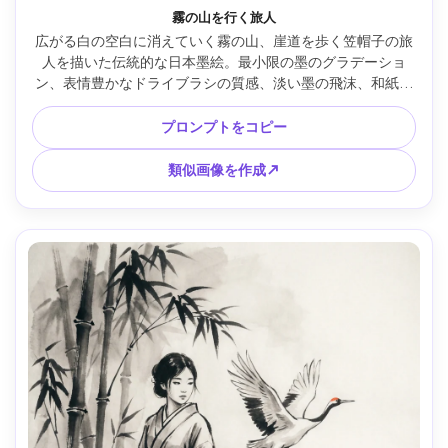
霧の山を行く旅人
広がる白の空白に消えていく霧の山、崖道を歩く笠帽子の旅
人を描いた伝統的な日本墨絵。最小限の墨のグラデーショ
ン、表情豊かなドライブラシの質感、淡い墨の飛沫、和紙の
風合い、隅に小さな赤い印。静かで瞑想的な構図、傑作品
質、85mmレンズ、浅い被写界深度、柔らかなシネマティッ
プロンプトをコピー
クライティング --ar 4:5
類似画像を作成↗