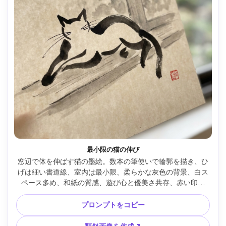
最小限の猫の伸び
窓辺で体を伸ばす猫の墨絵。数本の筆使いで輪郭を描き、ひ
げは細い書道線、室内は最小限、柔らかな灰色の背景、白ス
ペース多め、和紙の質感、遊び心と優美さ共存、赤い印、
85mmレンズ、浅い被写界深度、柔らかなシネマ調 --ar 4:5
プロンプトをコピー