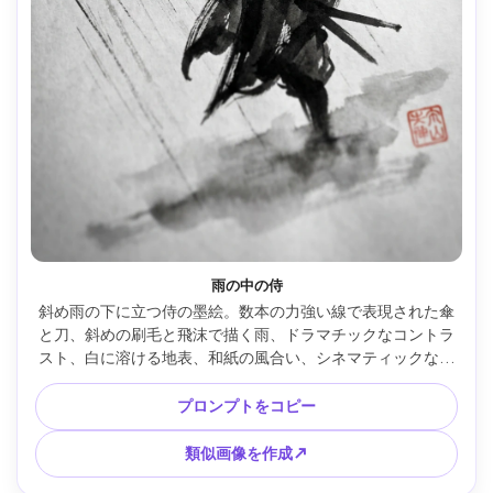
雨の中の侍
斜め雨の下に立つ侍の墨絵。数本の力強い線で表現された傘
と刀、斜めの刷毛と飛沫で描く雨、ドラマチックなコントラ
スト、白に溶ける地表、和紙の風合い、シネマティックなミ
ニマリズム、赤い印、85mmレンズ、浅い被写界深度 --ar 
4:5
プロンプトをコピー
類似画像を作成↗