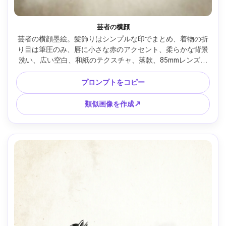
芸者の横顔
芸者の横顔墨絵。髪飾りはシンプルな印でまとめ、着物の折
り目は筆圧のみ、唇に小さな赤のアクセント、柔らかな背景
洗い、広い空白、和紙のテクスチャ、落款、85mmレンズ、
浅い被写界深度、柔らかなシネマ調 --ar 4:5
プロンプトをコピー
類似画像を作成↗