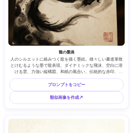
龍の墨渦
人のシルエットに絡みつく龍を描く墨絵。雄々しい書道筆致
とけむるような墨で龍表現、ダイナミックな飛沫、空白に溶
ける雲、力強い縦構図、和紙の風合い、伝統的な赤印、
85mmレンズ、浅い被写界深度、柔らかなシネマ調 --ar 4:5
プロンプトをコピー
類似画像を作成↗