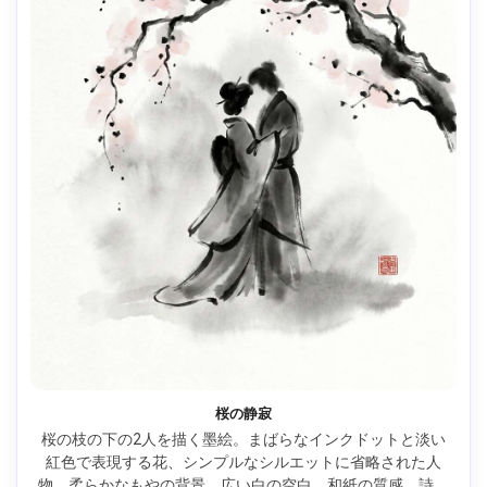
桜の静寂
桜の枝の下の2人を描く墨絵。まばらなインクドットと淡い
紅色で表現する花、シンプルなシルエットに省略された人
物、柔らかなもやの背景、広い白の空白、和紙の質感、詩的