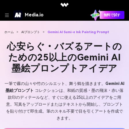
Media.io
無料で試す
ホーム
>
AIプロンプト
>
Gemini AI Sumi-e Ink Painting Prompt
心安らぐ・バズるアートの
ための25以上のGemini AI
墨絵プロンプトアイデア
一筆で霧の山々や竹のシルエット、舞う鶴を描きます。
Gemini AI
墨絵プロンプト
コレクションは、和紙の質感・墨の飛沫・赤い落
款印のディテールなど、すぐに使える25以上のアイデアをご用
意。写真をアップロードまたはテキストから開始し、プロンプト
を貼り付けて即生成。筆のスキル不要で目を引くアートを作成で
きます。