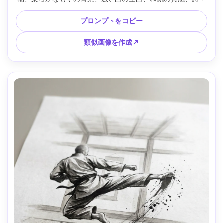
でロマンチックな雰囲気、赤い印、85mmレンズ、浅い被写
界深度、柔らかなシネマ調 --ar 4:5
プロンプトをコピー
類似画像を作成↗