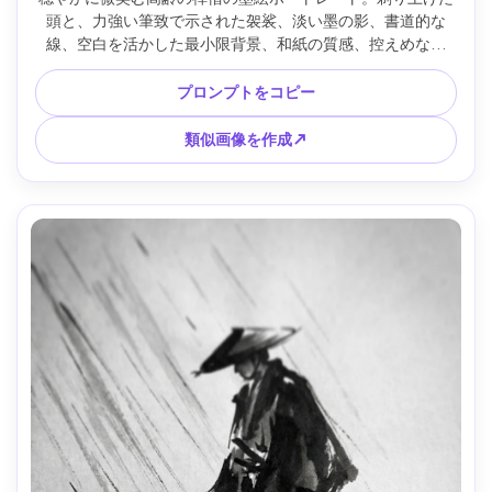
頭と、力強い筆致で示された袈裟、淡い墨の影、書道的な
線、空白を活かした最小限背景、和紙の質感、控えめな赤
印、時を超えたような静けさ、85mmレンズ、浅い被写界深
度、柔らかなシネマ調 --ar 4:5
プロンプトをコピー
類似画像を作成↗