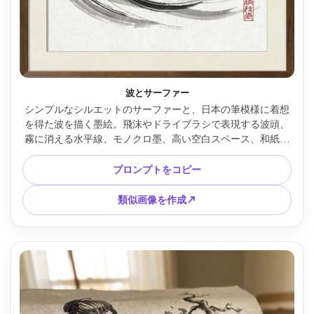
波とサーファー
シンプルなシルエットのサーファーと、日本の筆模様に着想
を得た波を描く墨絵。飛沫やドライブラシで表現する波頭、
霧に消える水平線、モノクロ墨、高い空白スペース、和紙の
テクスチャ、赤い印、85mmレンズ、浅い被写界深度、柔ら
かなシネマ調 --ar 4:5
プロンプトをコピー
類似画像を作成↗