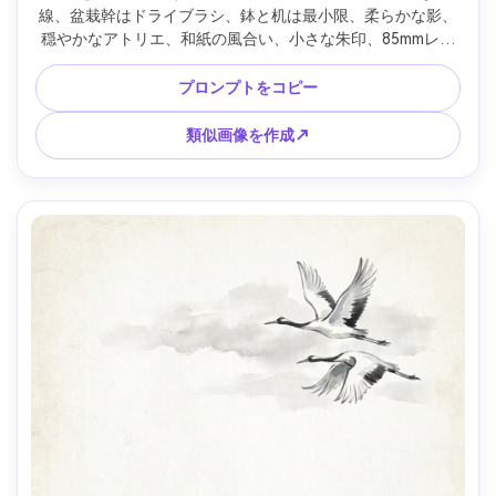
線、盆栽幹はドライブラシ、鉢と机は最小限、柔らかな影、
穏やかなアトリエ、和紙の風合い、小さな朱印、85mmレン
ズ、浅い被写界深度、柔らかなシネマ調 --ar 4:5
プロンプトをコピー
類似画像を作成↗