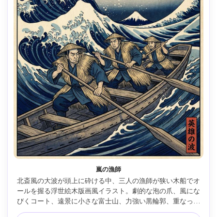
嵐の漁師
北斎風の大波が頭上に砕ける中、三人の漁師が狭い木船でオ
ールを握る浮世絵木版画風イラスト。劇的な泡の爪、風にな
びくコート、遠景に小さな富士山、力強い黒輪郭、重なった
藍色・ウルトラマリン、ぼかし水の陰影、木目の質感、英雄