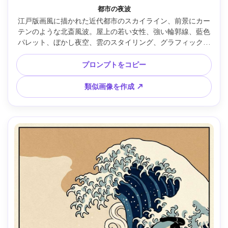
都市の夜波
江戸版画風に描かれた近代都市のスカイライン、前景にカー
テンのような北斎風波。屋上の若い女性、強い輪郭線、藍色
パレット、ぼかし夜空、雲のスタイリング、グラフィックで
ムーディ、85mmレンズ、浅い被写界深度、柔らかい映画照
明 --ar 4:5
プロンプトをコピー
類似画像を作成 ↗