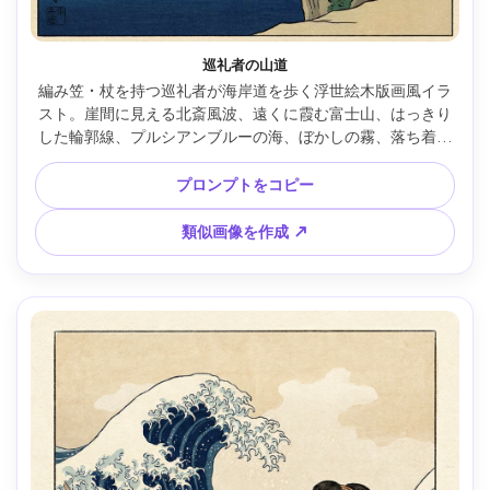
巡礼者の山道
編み笠・杖を持つ巡礼者が海岸道を歩く浮世絵木版画風イラ
スト。崖間に見える北斎風波、遠くに霞む富士山、はっきり
した輪郭線、プルシアンブルーの海、ぼかしの霧、落ち着い
たアーストーン、穏やかな耐久の雰囲気、伝統的風景構図、
85mmレンズ、浅い被写界深度、柔らかい映画照明 --ar 4:5
プロンプトをコピー
類似画像を作成 ↗