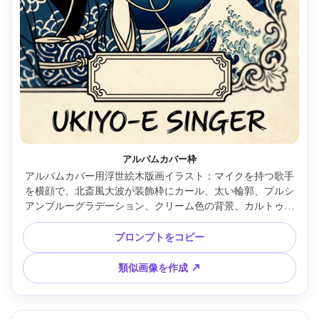
アルバムカバー枠
アルバムカバー用浮世絵木版画イラスト：マイクを持つ歌手
を横顔で、北斎風大波が装飾枠にカール、太い輪郭、プルシ
アンブルーグラデーション、クリーム色の背景、カルトゥー
シュの空タイトルスペース、紙の質感、現代×江戸グラフィ
ックデザイン、85mmレンズ、浅い被写界深度、柔らかい映
プロンプトをコピー
画照明 --ar 4:5
類似画像を作成 ↗