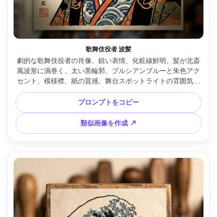
歌舞伎役者 波髪
劇的な歌舞伎役者の肖像。鋭い表情、化粧線鮮明、髪が北斎
風波形に渦巻く、太い黒輪郭、プルシアンブルーと朱色アク
セント、模様襟、紙の質感、舞台スポットライトの雰囲気、
江戸版画スタイル、85mmレンズ、浅い被写界深度 --ar 4:5
プロンプトをコピー
類似画像を作成 ↗