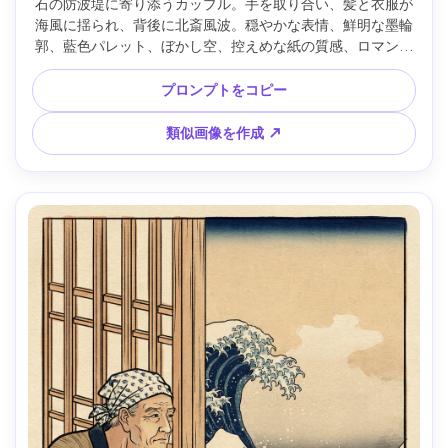
石の防波堤に寄り添うカップル。手を取り合い、髪と衣服が
海風に揺られ、背後に北斎風波。穏やかな表情、鮮明な墨輪
郭、藍色パレット、ぼかし空、控えめな紙の質感、ロマンテ
ィックな静かな強さ、85mmレンズ、浅い被写界深度、柔ら
かい映画照明 --ar 4:5
プロンプトをコピー
類似画像を作成 ↗