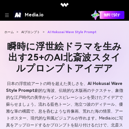
Media.io
無料で試す
ホーム
>
AIプロンプト
>
AI Hokusai Wave Style Prompt
瞬時に浮世絵ドラマを生み
出す25+のAI北斎波スタイ
ルプロンプトアイデア
日本の浮世絵アートの時を超えた美しさを、
AI Hokusai Wave
Style Prompt
劇的な海波、伝統的な木版画のテクスチャ、象徴
的な江戸時代の美学からインスピレーションを受けたアイデアで
蘇らせましょう。流れる藍色トーン、泡立つ波のディテール、優
雅な筆の構図で、息を呑むような肖像画、荒れた海の情景、アー
トポスター、現代的な和風ビジュアルが作れます。Media.ioに写
真をアップロードするかプロンプトを貼り付けるだけで、北斎ス