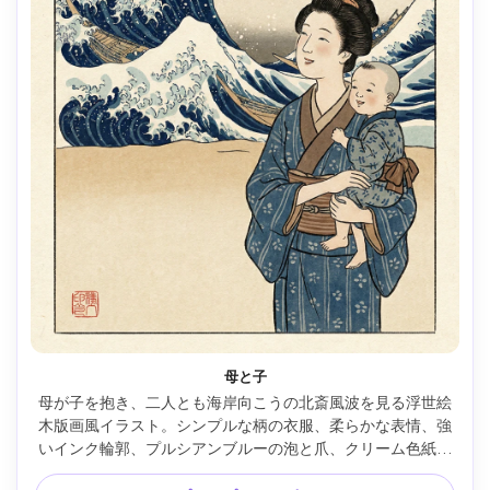
母と子
母が子を抱き、二人とも海岸向こうの北斎風波を見る浮世絵
木版画風イラスト。シンプルな柄の衣服、柔らかな表情、強
いインク輪郭、プルシアンブルーの泡と爪、クリーム色紙の
土台、赤印、優しく守る雰囲気、85mmレンズ、浅い被写界