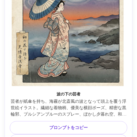
波の下の芸者
芸者が紙傘を持ち、海霧が北斎風の波となって頭上を覆う浮
世絵イラスト。繊細な着物柄、優美な横顔ポーズ、精密な黒
輪郭、プルシアンブルーのスプレー、ぼかし夕暮れ空、和紙
の粒、短い詩の書、グレイスフルかつ映画風、85mmレン
ズ、浅い被写界深度 --ar 4:5
プロンプトをコピー