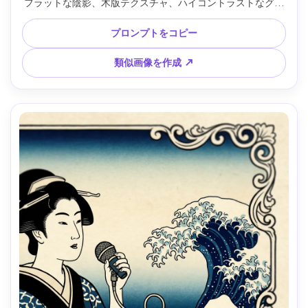
フラットな陰影、木版テクスチャ、ハイコントラストなグラ
フィック、赤印、ステンシル用プレート設計、85mmレン
ズ、浅い被写界深度、柔らかい映画照明 --ar 4:5
プロンプトをコピー
類似画像を作成 ↗