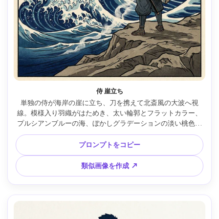
侍 崖立ち
単独の侍が海岸の崖に立ち、刀を携えて北斎風の大波へ視
線。模様入り羽織がはためき、太い輪郭とフラットカラー、
プルシアンブルーの海、ぼかしグラデーションの淡い桃色の
夜明け、霧のスプレー、伝統的な題字パネル、決意の雰囲
気、85mmレンズ、浅い被写界深度、柔らかい映画照明 --ar 
プロンプトをコピー
4:5
類似画像を作成 ↗