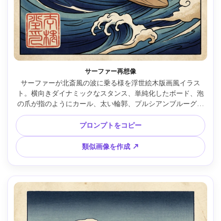
サーファー再想像
サーファーが北斎風の波に乗る様を浮世絵木版画風イラス
ト。横向きダイナミックなスタンス、単純化したボード、泡
の爪が指のようにカール、太い輪郭、プルシアンブルーグラ
デーションとぼかし、砂ベージュアクセント、レトロ和風ポ
スター構図、赤印、爽快な動き、85mmレンズ、浅い被写界
プロンプトをコピー
深度、柔らかい映画照明 --ar 4:5
類似画像を作成 ↗