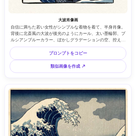
大波肖像画
自信に満ちた若い女性がシンプルな着物を着て、半身肖像。
背後に北斎風の大波が後光のようにカール、太い墨輪郭、プ
ルシアンブルーカラー、ぼかしグラデーションの空、控えめ
な雲母の煌めき、和紙テクスチャ、小さな赤い印、静かで力
強い雰囲気、傑作構図、85mmレンズ、浅い被写界深度 --ar 
プロンプトをコピー
4:5
類似画像を作成 ↗