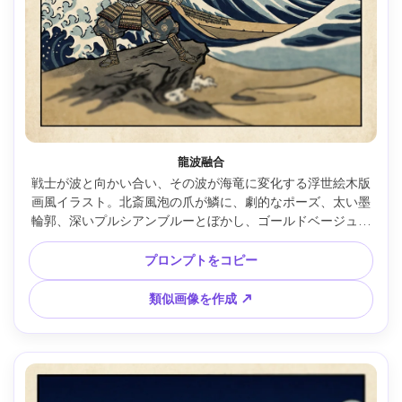
龍波融合
戦士が波と向かい合い、その波が海竜に変化する浮世絵木版
画風イラスト。北斎風泡の爪が鱗に、劇的なポーズ、太い墨
輪郭、深いプルシアンブルーとぼかし、ゴールドベージュの
ハイライト、神話的雰囲気、題字パネルと赤印、85mmレン
ズ、浅い被写界深度 --ar 4:5
プロンプトをコピー
類似画像を作成 ↗