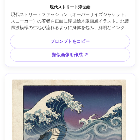
現代ストリート浮世絵
現代ストリートファッション（オーバーサイズジャケット、
スニーカー）の若者を正面に浮世絵木版画風イラスト。北斎
風波模様の生地が流れるように身体を包み、鮮明なインク輪
郭、限定プルシアンブルー＆暖色パレット、半点木版テクス
チャ、グラフィックポスター感、赤印、すっきりした余白、
プロンプトをコピー
85mmレンズ、浅い被写界深度、柔らかい映画照明 --ar 4:5
類似画像を作成 ↗