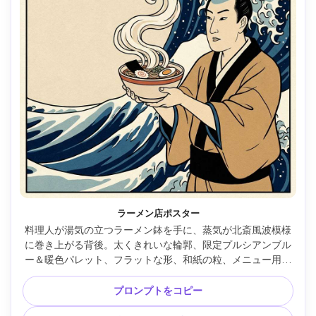
ラーメン店ポスター
料理人が湯気の立つラーメン鉢を手に、蒸気が北斎風波模様
に巻き上がる背後。太くきれいな輪郭、限定プルシアンブル
ー＆暖色パレット、フラットな形、和紙の粒、メニュー用空
白スペース、鮮明な商業ポスター構図、柔らかい映画照明 --
ar 4:5
プロンプトをコピー