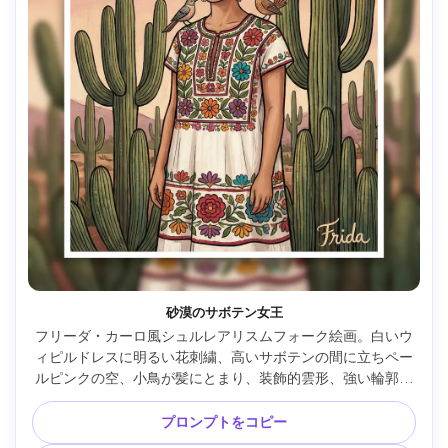
砂漠のサボテン女王
フリーダ・カーロ風シュルレアリスムフォーク絵画。白いウ
ィピルドレスに明るい花刺繍、高いサボテンの間に立ちペー
ルピンクの空、小鳥が髪にとまり、装飾的雲形、強い輪郭、
鮮やかかつアースカラー、詩的な孤独、詳細イラスト、
85mmレンズ、浅い被写界深度、柔らかなシネマティック照
プロンプトをコピー
明 --ar 4:5