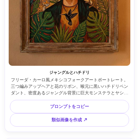
ジャングルとハチドリ
フリーダ・カーロ風メキシコフォークアートポートレート。
三つ編みアップヘアと花のリボン、喉元に黒いハチドリペン
ダント、密度あるジャングル背景に巨大モンステラとヤシ、
暖かな黄土色とエメラルド色、クリスプな輪郭、象徴動物が
葉陰に隠れ、親密な礼拝的構図、手描きキャンバス感、詳
プロンプトをコピー
細、柔らかいシネマティック照明 --ar 4:5
類似画像を作成 ↗