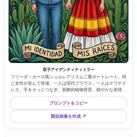
双子アイデンティティミラー
フリーダ・カーロ風シュルレアリスム二重ポートレート。同
じ女性が並んで登場、一人は現代ブラウス、一人はテワナド
レス、手をそっとつなぎ、装飾的植物背景、穏やかな表情が
一致、太い輪郭、平坦な鮮やかパレット、象徴アイデンティ
ティテーマ、左右対称構図、柔らかいシネマティック照明 --
プロンプトをコピー
ar 4:5
類似画像を作成 ↗