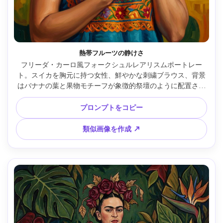
熱帯フルーツの静けさ
フリーダ・カーロ風フォークシュルレアリスムポートレー
ト。スイカを胸元に持つ女性、鮮やかな刺繍ブラウス、背景
はバナナの葉と果物モチーフが象徴的祭壇のように配置され
る、太い色ブロック、素朴な視点、絵具の質感、遊び心と厳
かなムード、85mmレンズ、浅い被写界深度、柔らかいシネ
プロンプトをコピー
マティック照明 --ar 4:5
類似画像を作成 ↗