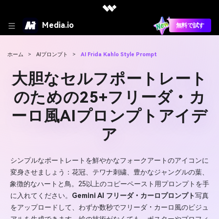
Media.io
無料で試す
ホーム
>
AIプロンプト
>
AI Frida Kahlo Style Prompt
大胆なセルフポートレート
のための25+フリーダ・カ
ーロ風AIプロンプトアイデ
ア
シンプルなポートレートを鮮やかなフォークアートのアイコンに
変身させましょう：花冠、テワナ刺繍、豊かなジャングルの葉、
象徴的なハートと鳥。25以上のコピーペースト用プロンプトを手
に入れてください。
Gemini AI フリーダ・カーロプロンプト
写真
をアップロードして、わずか数秒でフリーダ・カーロ風のビジュ