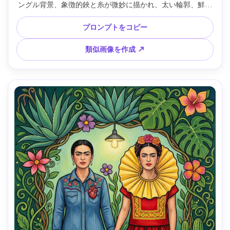
ングル背景、象徴的鋏と糸が微妙に描かれ、太い輪郭、鮮や
かな赤と緑、手描き質感、劇的な静けさ、詳細、85mmレン
ズ、浅い被写界深度 --ar 4:5
プロンプトをコピー
類似画像を作成 ↗