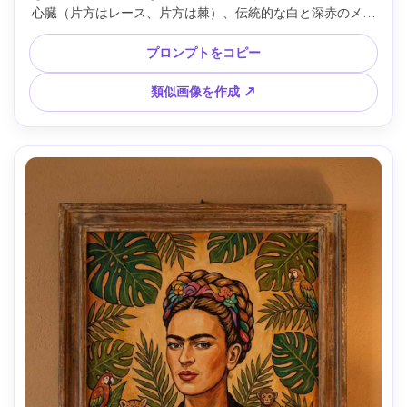
心臓（片方はレース、片方は棘）、伝統的な白と深赤のメキ
シコドレス、嵐のような青緑の空、植物のつる背景、太い色
ブロック、素朴な視点、刷毛の質感、感情的かつ力強い雰囲
プロンプトをコピー
気、傑作構図、85mmレンズ、浅い被写界深度、柔らかいシ
ネマティック照明 --ar 4:5
類似画像を作成 ↗