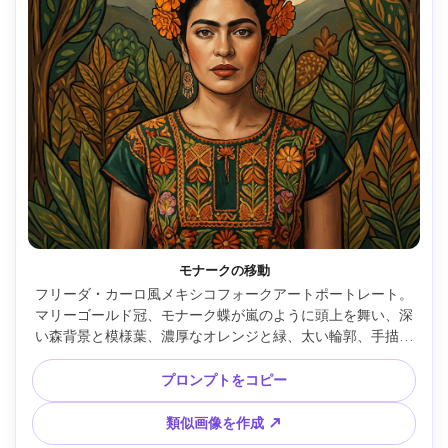
モナークの移動
フリーダ・カーロ風メキシコフォークアートポートレート。
マリーゴールド冠、モナーク蝶が嵐のように頭上を舞い、深
い森背景と模様葉、濃厚なオレンジと緑、太い輪郭、手描き
質感、象徴的中央構図、祝祭的かつ神秘的雰囲気、85mmレ
ンズ、浅い被写界深度、柔らかいシネマティック照明 --ar 
プロンプトをコピー
4:5
類似画像を作成 ↗