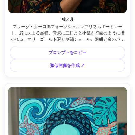
猫と月
フリーダ・カーロ風フォークシュルレアリスムポートレー
ト。肩に丸まる黒猫、背景に三日月と小星が壁画のように描
かれる、マリーゴールド冠と刺繍ショール、濃紺と金のパレ
ット、太い輪郭、手描き質感、謎めいた保護ムード、85mm
レンズ、浅い被写界深度、柔らかいシネマティック照明 --ar 
プロンプトをコピー
4:5
類似画像を作成 ↗