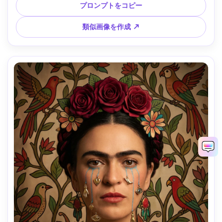
85mmレンズ、浅い被写界深度、柔らかなシネマティック照
プロンプトをコピー
明 --ar 4:5
類似画像を作成 ↗