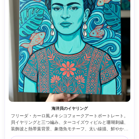
海洋貝のイヤリング
フリーダ・カーロ風メキシコフォークアートポートレート。
貝イヤリングと三つ編み、ターコイズウィピルと珊瑚刺繍、
装飾波と熱帯葉背景、象徴魚モチーフ、太い線描、鮮やかな
アクアパレット、装飾的平坦さ、穏やかな強さムード、