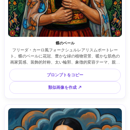
蝶のベール
フリーダ・カーロ風フォークシュルレアリスムポートレー
ト。蝶のベールに花冠、豊かな緑の植物背景、暖かな肌色の
画家質感、装飾的対称、太い輪郭、象徴的変容テーマ、親密
な半身構図、傑作品質、柔らかいシネマティック照明 --ar 
4:5
プロンプトをコピー
類似画像を作成 ↗