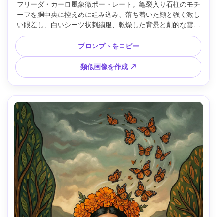
フリーダ・カーロ風象徴ポートレート。亀裂入り石柱のモチ
ーフを胴中央に控えめに組み込み、落ち着いた顔と強く激し
い眼差し、白いシーツ状刺繍服、乾燥した背景と劇的な雲、
平坦で鮮やかな色、太い輪郭、感情的レジリエンスムード、
詳細、85mmレンズ、浅い被写界深度、柔らかなシネマティ
プロンプトをコピー
ック照明 --ar 4:5
類似画像を作成 ↗