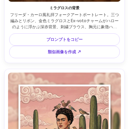
ミラグロスの背景
フリーダ・カーロ風礼拝フォークアートポートレート。三つ
編みとリボン、金色ミラグロスとEx-votoチャームがハロー
のように浮かぶ深赤背景、刺繍ブラウス、胸元に象徴ハー
ト、太い線描、鮮やかな色調、手描きレタブロ質感、象徴的
中央構図、85mmレンズ、浅い被写界深度、柔らかなシネマ
プロンプトをコピー
ティック照明 --ar 4:5
類似画像を作成 ↗