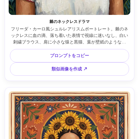
棘のネックレスドラマ
フリーダ・カーロ風シュルレアリスムポートレート。棘のネ
ックレスに血の滴、落ち着いた表情で視線に迷いなし、白い
刺繍ブラウス、肩に小さな猿と黒猫、葉が壁紙のような背
景、太い輪郭、鮮やかな色素、刷毛の質感、象徴的で強烈、
ギャラリー品質イラスト、85mmレンズ、浅い被写界深度、
プロンプトをコピー
柔らかなシネマティック照明 --ar 4:5
類似画像を作成 ↗