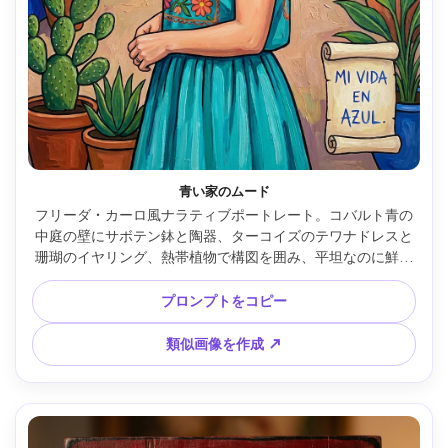
青い家のムード
フリーダ・カーロ風ナラティブポートレート。コバルト青の
中庭の壁にサボテン鉢と陶器、ターコイズのテワナドレスと
珊瑚のイヤリング、熱帯植物で構図を囲み、平坦なのに鮮烈
な色調、太い輪郭、親密な自伝的雰囲気、手描き質感、詳
細、85mmレンズ、浅い被写界深度、柔らかなシネマティッ
プロンプトをコピー
ク照明 --ar 4:5
類似画像を作成 ↗