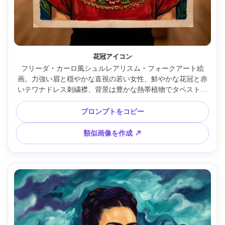
花冠アイコン
フリーダ・カーロ風シュルレアリスム・フォークアート絵
画。力強い眉と穏やかな直視の若い女性、鮮やかな花冠と赤
いテワナドレス刺繍襟、背景は豊かな熱帯植物でタペストリ
ーのように満たされる。太い輪郭、鮮やかな色、手描きの質
感、象徴の蝶が肩付近に浮かび、礼拝的ポートレート構図。
プロンプトをコピー
詳細、高品質、85mmレンズ、浅い被写界深度、柔らかなシ
ネマティック照明 --ar 4:5
類似画像を作成 ↗