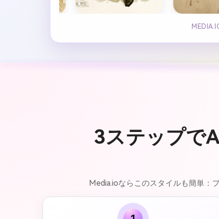
MEDI
3ステップで
Media.ioならこのスタイルも
1