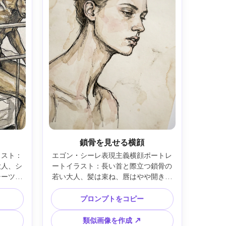
鎖骨を見せる横顔
ラスト：
エゴン・シーレ表現主義横顔ポートレ
大人、シ
ートイラスト：長い首と際立つ鎖骨の
シーツ、
若い大人、髪は束ね、唇はやや開き、
る長い
荒いインク輪郭とシャープな角、セピ
オーカー
アと淡いバラ色の抑えた水彩、淡い染
プロンプトをコピー
の多い背
みの簡素な背景、強い熟考ムード、傑
85mm
作品質、85mmレンズ、浅い被写界深
類似画像を作成 ↗