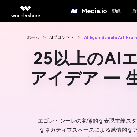
Media.io
動画
画
ホーム
>
AIプロンプト
>
AI Egon Schiele Art Pro
25以上のA
アイデア ―
エゴン・シーレの象徴的な表現主義スタ
なネガティブスペースによる感情的な