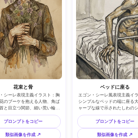
花束と骨
ベッドに座る
・シーレ表現主義イラスト：胸
エゴン・シーレ風表現主義イ
花のブーケを抱える人物、角ば
シンプルなベッドの端に座る
首と目立つ関節、細い荒い輪郭
ャープな線で示されたしわの
すんだ土色に淡い紫と緑がアク
緊張した肩、マットレスを握
、水彩の染みが紙繊維に滲む、
指、生々しい輪郭と斜線影、
プロンプトをコピー
プロンプトをコピー
多い背景、壊れそうな優しさ、
と灰色のくすんだ水彩、余白
構図、85mmレンズ、浅い被写
景、親密な静けさ、プロ品質、
類似画像を作成 ↗
類似画像を作成 ↗