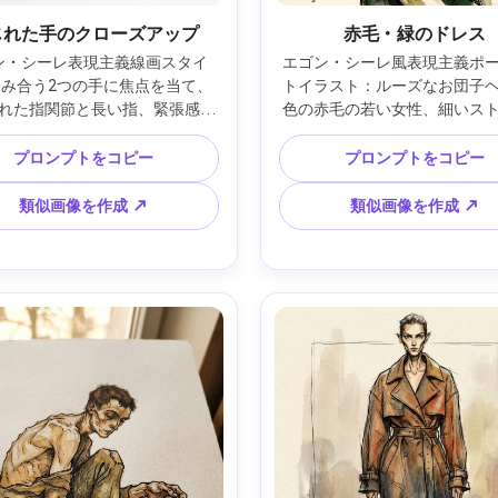
じれた手のクローズアップ
赤毛・緑のドレス
ン・シーレ表現主義線画スタイ
エゴン・シーレ風表現主義ポ
絡み合う2つの手に焦点を当て、
トイラスト：ルーズなお団子
れた指関節と長い指、緊張感の
色の赤毛の若い女性、細いス
ェスチャー、荒いインク輪郭、
の濃いグリーンのスリップド
な筆圧、淡い水彩の地味な色合
めの首と鋭い鎖骨、生々しい
プロンプトをコピー
プロンプトをコピー
白の多い紙のネガティブスペー
斜線影、肌の色はくすんで水
すかな汚れとドライブラシ端、
あり、背景は最小限で淡い暖
類似画像を作成 ↗
類似画像を作成 ↗
感情の緊張感、紙の質感上に細
み、大胆で不安な優雅さ、ギ
、85mmレンズ、浅い被写界深
品質、85mmレンズ、浅い被
度 ―ar 4:5
度、やわらかい映画的照明 ―ar