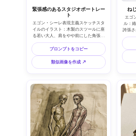
緊張感のあるスタジオポートレー
ね
ト
エゴ
エゴン・シーレ表現主義スケッチスタ
ル：
イルのイラスト：木製のスツールに座
誇張さ
る若い大人、肩をやや前にした角張っ
あるジ
た姿勢、鋭い視線、生々しい輪郭線、
不均一
膝に指を置いた長い指、オーカー、ア
プロンプトをコピー
い、余
ンバー、淡いバラ色のくすんだパレッ
ス、か
ト、水彩で紙のテクスチャーが見え
劇的な
類似画像を作成 ↗
る、余白を多く取った背景、人物下の
密描写
さりげない影、感情が溢れる親密な構
図、傑作品質、85mmレンズ、浅い被
写界深度 ―ar 4:5