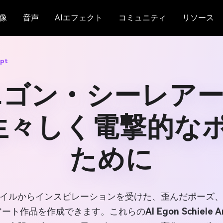
像
音声
AIエフェクト
コミュニティ
リソース
mpt
Iエゴン・シーレア
 生々しく電撃的な
ために
イルからインスピレーションを受けた、歪んだポーズ
アート作品を作成できます。これらの
AI Egon Schiele A