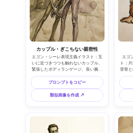
カップル・ぎこちない親密性
エゴン・シーレ表現主義イラスト：互
エゴ
いに近づきつつも触れないカップル、
ト：片
緊張したボディランゲージ、長い腕と
背骨と
手、生々しい輪郭と荒いインク、セピ
手で布
ア、オリーブ、くすんだモーブのくす
れ線、
プロンプトをコピー
んだ色合い、水彩染みと紙のテクスチ
白の多
ャー、最小限の背景、親密で不安なム
描写
類似画像を作成 ↗
ード、美しい構図、傑作品質、85mm
度、や
レンズ、浅い被写界深度、やわらかい
映画的照明 ―ar 4:5