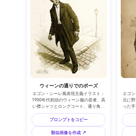
ウィーンの通りでのポーズ
エゴン・シーレ風表現主義イラスト：
エゴン
1900年代初頭のウィーン服の若者、高
元に野
い襟シャツとロングコート、通り角で
った手
鋭く体をひねった姿、強い眼差し、
線、く
生々しい輪郭とクロスハッチ影、セピ
セント
プロンプトをコピー
アとオリーブのくすんだ水彩、最小限
空白の
の都市線が白へ溶ける、懐かしく緊張
高精細
類似画像を作成 ↗