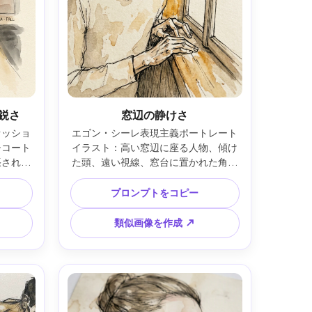
鋭さ
窓辺の静けさ
ァッショ
エゴン・シーレ表現主義ポートレート
チコート
イラスト：高い窓辺に座る人物、傾け
張された
た頭、遠い視線、窓台に置かれた角ば
輪郭線と
った手、荒い線と不均一なインク密
ン、チャ
度、淡い水彩肌と暖かいオーカー影、
プロンプトをコピー
形のフレ
背景は空で建築線のみ、穏やかな悲し
ィトリア
み、高精細紙の質感、85mmレンズ、
類似画像を作成 ↗
ンズ、浅
浅い被写界深度、やわらかい映画的照
的照明 
明 ―ar 4:5