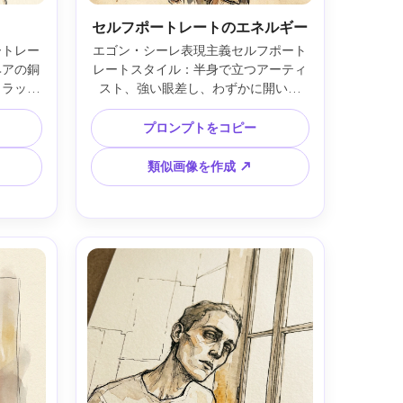
セルフポートレートのエネルギー
ートレー
エゴン・シーレ表現主義セルフポート
ヘアの銅
レートスタイル：半身で立つアーティ
トラップ
スト、強い眼差し、わずかに開いた
レス、斜
唇、誇張された角張った顎、緊張した
輪郭線と
線とクロスハッチ、暖かいオーカーと
プロンプトをコピー
彩の滲み
灰色の水彩、荒い紙の粒、背景は数本
色の染
の線で空間のみ示し、感情の電気的ム
類似画像を作成 ↗
ャラリー
ード、高精細プロイラスト、85mmレ
写界深
ンズ、浅い被写界深度 ―ar 4:5
 4:5