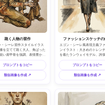
跪く人物の習作
ファッションスケッチの
ン・シーレ習作スタイルイラス
エゴン・シーレ風表現主義フ
膝を立てて跪く大人、角ばった
ンイラスト：大きめのトレン
鋭い肩甲骨を強調、表情豊かな
を着たランウェイモデル、誇
を握る、細いインク輪郭の途切
長い脚と尖った肘、生々しい
斜線影、抑えた土色と水彩、余
ギザギザの斜線、くすんだタ
プロンプトをコピー
プロンプトをコピー
い背景、感情の静けさ、高精細
コール、錆の水彩、薄い長方
、85mmレンズ、浅い被写界深
ームを持つ背景、大胆なエデ
類似画像を作成 ↗
類似画像を作成 ↗
わらかい映画的照明 ―ar 4:5
ル姿勢、プロ品質、85mmレ
い被写界深度、やわらかい映画
―ar 4:5