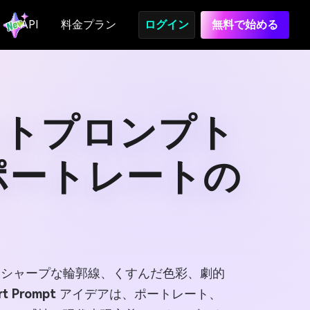
API
料金プラン
ログイン
無料で始める
ートプロンプト
ポートレートの
、シャープな輪郭線、くすんだ色彩、劇的
rt Prompt
アイデアは、ポートレート、