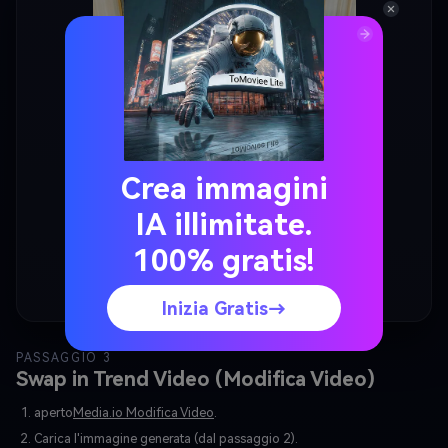
Crea immagini
IA illimitate.
100% gratis!
Inizia Gratis→
PASSAGGIO 3
Swap in Trend Video (Modifica Video)
aperto
Media.io Modifica Video
.
Carica l'immagine generata (dal passaggio 2).