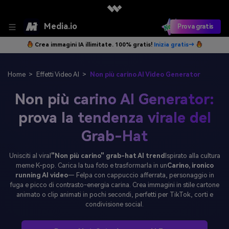
Media.io
Prova gratis
Crea immagini IA illimitate. 100% gratis!
Inizia gratis→
Home
>
Effetti Video AI
>
Non più carino AI Video Generator
Non più carino AI Generator:
prova la tendenza virale del
Grab-Hat
Unisciti al viral
"Non più carino" grab-hat AI trend
Ispirato alla cultura
meme K-pop. Carica la tua foto e trasformarla in un
Carino, ironico
running AI video
— Felpa con cappuccio afferrata, personaggio in
fuga e picco di contrasto-energia carina. Crea immagini in stile cartone
animato o clip animati in pochi secondi, perfetti per TikTok, corti e
condivisione social.