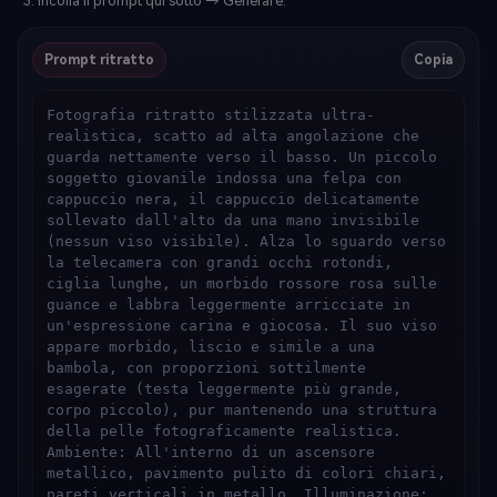
Incolla il prompt qui sotto → Generare.
Prompt ritratto
Copia
Fotografia ritratto stilizzata ultra-
realistica, scatto ad alta angolazione che 
guarda nettamente verso il basso. Un piccolo 
soggetto giovanile indossa una felpa con 
cappuccio nera, il cappuccio delicatamente 
sollevato dall'alto da una mano invisibile 
(nessun viso visibile). Alza lo sguardo verso 
la telecamera con grandi occhi rotondi, 
ciglia lunghe, un morbido rossore rosa sulle 
guance e labbra leggermente arricciate in 
un'espressione carina e giocosa. Il suo viso 
appare morbido, liscio e simile a una 
bambola, con proporzioni sottilmente 
esagerate (testa leggermente più grande, 
corpo piccolo), pur mantenendo una struttura 
della pelle fotograficamente realistica. 
Ambiente: All'interno di un ascensore 
metallico, pavimento pulito di colori chiari, 
pareti verticali in metallo. Illuminazione: 