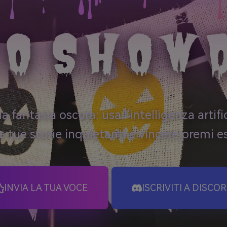
🦇
EO SHOW
🎃
👻
a fantasia oscura: usa l'intelligenza artifi
le tue storie inquietanti e vincere premi es
INVIA LA TUA VOCE
ISCRIVITI A DISCO