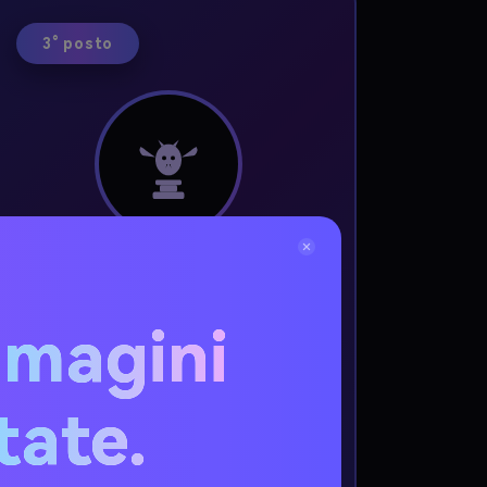
3° posto
300 crediti AI
mmagini
Aumenta i tuoi progetti creativi
itate.
3 vincitori