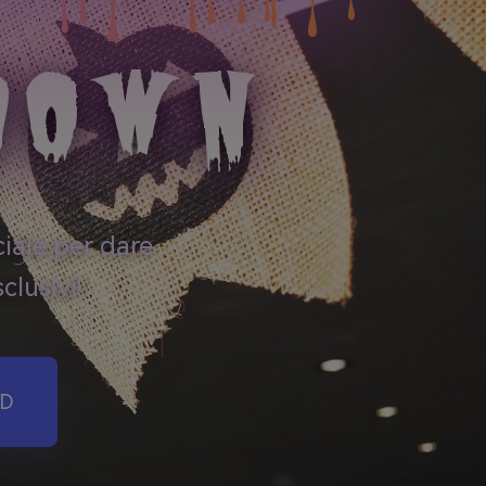
DOWN
ciale per dare
clusivi!
RD