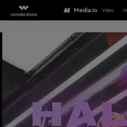
Media.io
Video
I
HA