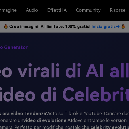
mmagine
Audio
Effetti IA
Community
Risorse
Crea immagini IA illimitate. 100% gratis!
Inizia gratis→
deo Generator
 virali di AI al
deo di Celebri
vs ora video Tendenza
Visto su TikTok e YouTube. Caricare du
 generare un
video di evoluzione AI
dove entrambe le versioni
mera. Perfetto per modifiche nostalgiche,
celebrity evoluti