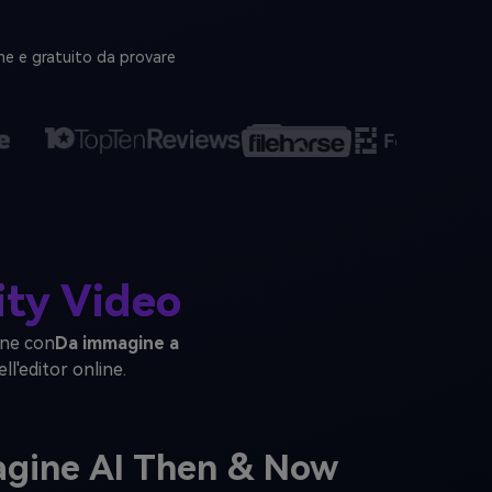
ne e gratuito da provare
ity Video
ne con
Da immagine a
ll'editor online.
agine AI Then & Now