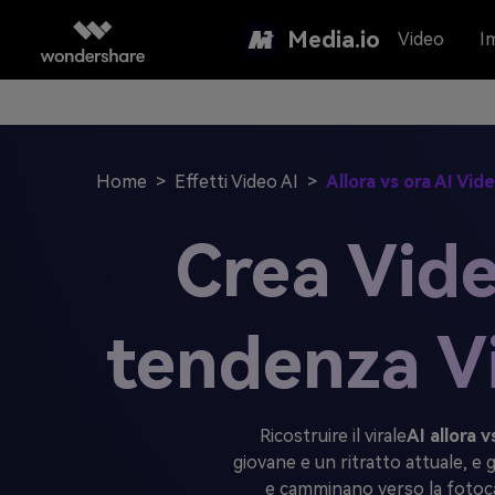
Media.io
Video
I
Home
>
Effetti Video AI
>
Allora vs ora AI Vi
Crea Video
tendenza Vi
Ricostruire il virale
AI allora 
giovane e un ritratto attuale, e
e camminano verso la fotoca