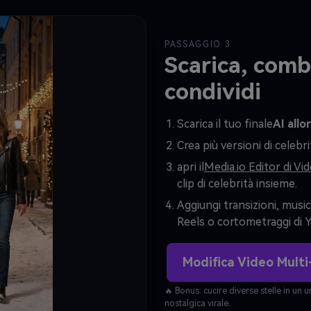
PASSAGGIO 3
Scarica, comb
condividi
Scarica il tuo finale
AI allo
Crea più versioni di celebri
apri il
Media.io Editor di Vi
clip di celebrità insieme.
Aggiungi transizioni, musi
Reels o cortometraggi di 
Modifica Video Multi
🔥 Bonus: cucire diverse stelle in un
nostalgica virale.