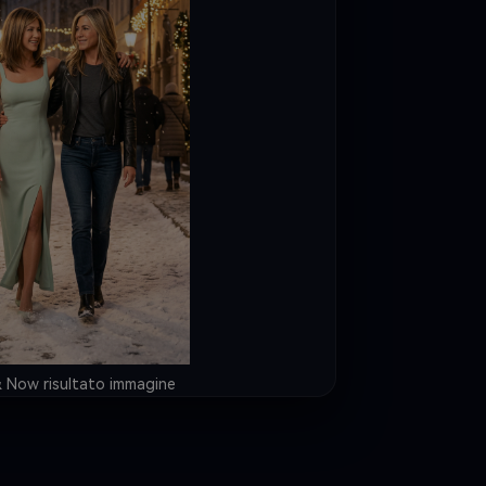
are l'identità facciale, 
ccurata. Se l'utente scrive 
inggal" dopo il nome dell'attore, 
e un paio di sottili, eleganti, 
anche sul retro della versione 
eggermente con una dolce luce 
ca e rispettosa, non cartoonistica.
& Now risultato immagine