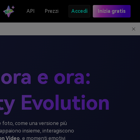
API
Prezzi
Accedi
Inizia gratis
lora e ora:
ty Evolution
e foto, come una versione più
 appaiono insieme, interagiscono
on Video
, e momenti emotivi