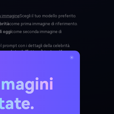
a immagine
Scegli il tuo modello preferito.
brità
come prima immagine di riferimento.
di oggi
come seconda immagine di
 prompt con i dettagli della celebrità.
completo dell'attore}
to
Jennifer
e}
to
Rachel Green
, e
{titolo del film}
to
o →
generare
→ Scarica la tua immagine AI
mmagini
Copia
itate.
grafica iper-realistica della 
 fasi della vita che cammina 