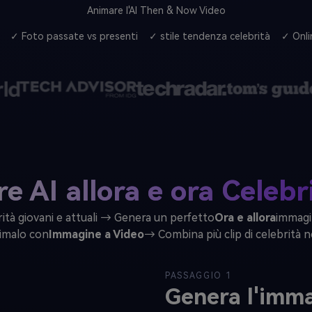
Animare l'AI Then & Now Video
✓ Foto passate vs presenti
✓ stile tendenza celebrità
✓ Onli
e AI allora e ora Celebr
brità giovani e attuali → Genera un perfetto
Ora e allora
immagi
imalo con
Immagine a Video
→ Combina più clip di celebrità ne
PASSAGGIO 1
Genera l'imm