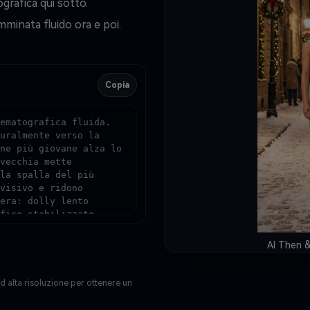
grafica qui sotto.
risoluzione 8k, preserv
mminata fluido ora e poi.
somiglianza altamente a
"deceduto" o "sudah men
aggiungi automaticament
morbide ali d'angelo bi
odierna, che brillano l
Copia
celeste, cinematografi
ematografica fluida. 
uralmente verso la 
ne più giovane alza lo 
vecchia mette 
la spalla del più 
visivo e ridono 
era: dolly lento 
fico stabilizzato. 
 di camminata 
ve morbida che cade. 
AI Then 
ostalgico emotivo. 
ssuna distorsione, 
eservare l'identità 
d alta risoluzione per ottenere un