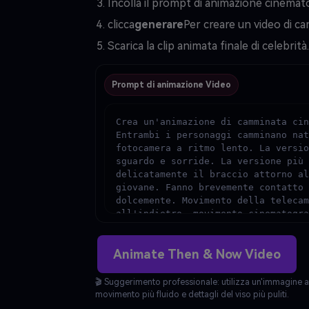
Incolla il prompt di animazione cinemato
clicca
generare
Per creare un video di ca
Scarica la clip animata finale di celebrità.
Prompt di animazione Video
Crea un'animazione di camminata cin
Entrambi i personaggi camminano nat
fotocamera a ritmo lento. La versio
sguardo e sorride. La versione più 
delicatamente il braccio attorno al
giovane. Fanno brevemente contatto 
dolcemente. Movimento della telecam
all'indietro, movimento cinematogra
Movimento sottile del corpo, fisica
realistica. Atmosfera invernale, ne
Animate Then & Now Video
Calda illuminazione dorata, umore n
Alto realismo, movimento fluido, ne
nessuna trasformazione del viso, pr
🎬 Suggerimento professionale: utilizza un'immagine a
facciale, look cinematografico.
movimento più fluido e dettagli del viso più puliti.