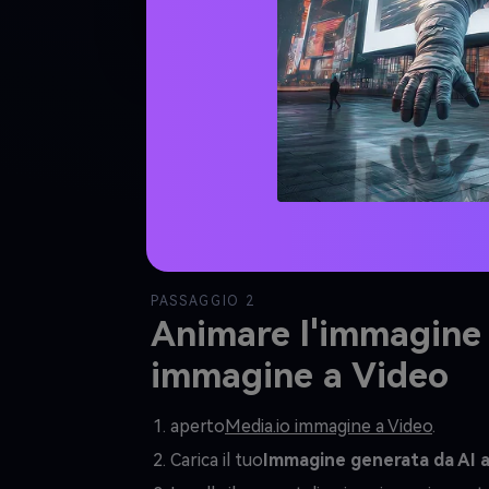
Giovane foto di riferimento
Rif
PASSAGGIO 2
Animare l'immagine
immagine a Video
aperto
Media.io immagine a Video
.
Carica il tuo
Immagine generata da AI al