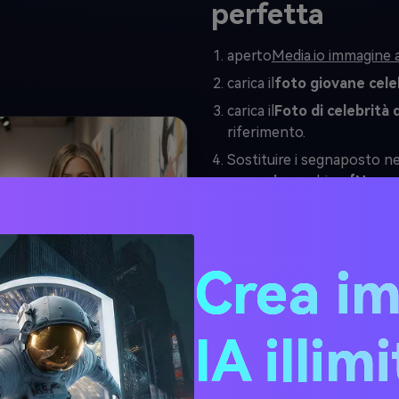
perfetta
aperto
Media.io immagine 
carica il
foto giovane cele
carica il
Foto di celebrità 
riferimento.
Sostituire i segnaposto nel
esempio:
cambiare
{Nome 
Aniston
,
{nome caratter
amici
.
Incolla il prompt qui sott
Crea i
ora e poi.
Prompt immagine
IA illim
Crea una scena cinemato
stessa celebrità in due