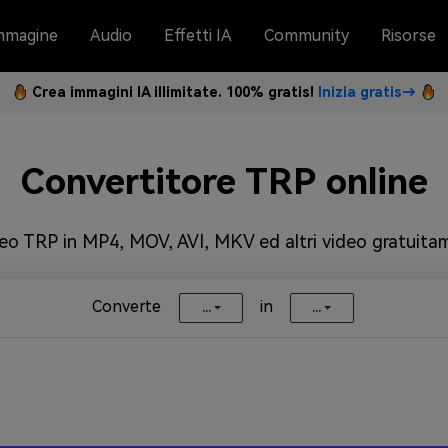
mmagine
Audio
Effetti IA
Community
Risorse
Crea immagini IA illimitate. 100% gratis!
Inizia gratis→
Convertitore TRP online
deo TRP in MP4, MOV, AVI, MKV ed altri video gratuitam
Converte
in
...
...