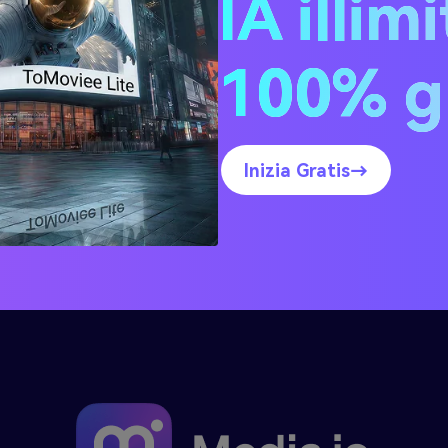
IA illim
Converti SWF in TRP
Converti VOB in TRP
100% g
Converti WEBM in TRP
Converti WMV in TRP
Inizia Gratis→