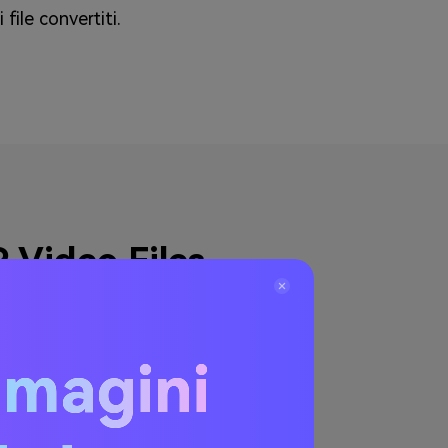
 file convertiti.
 Video Files
mmagini