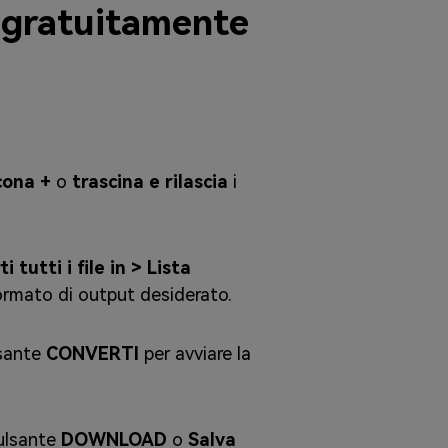
 gratuitamente
cona +
o
trascina e rilascia
i
i tutti i file in > Lista
formato di output desiderato.
lsante
CONVERTI
per avviare la
pulsante
DOWNLOAD
o
Salva