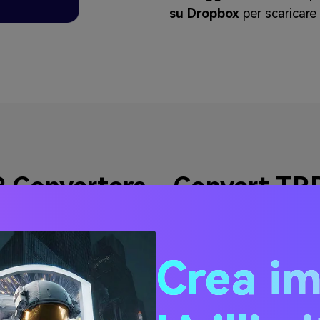
su Dropbox
per scaricare i
 Converters - Convert TRP
Crea i
Converti MPEG in TRP
Converti MTS in TRP