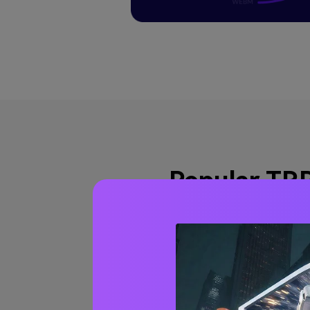
Popular TRP
Converti AVI in TRP
Converti DIVX in TRP