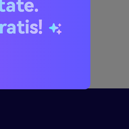
itate.
ratis!