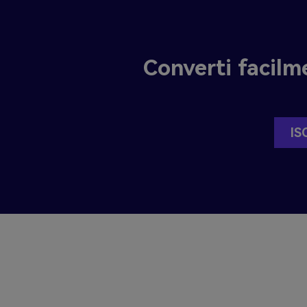
Converti facilm
IS