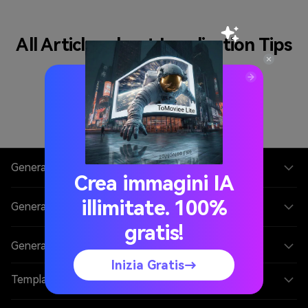
All Articles about Localization Tips
Generatore Video AI
Crea immagini IA
illimitate. 100%
Generatore Immagini AI
gratis!
Generatore Musica AI
Inizia Gratis→
Template e Filtri AI