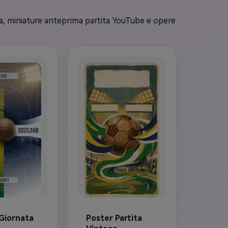
r 
anteprima calcio 
izione 
premium, nessun 
nta, miniature anteprima partita YouTube e opere
tmosfera 
logo ufficiale, 
ortiva 
nessuna somiglianza 
formato 
giocatore reale, 
sun 
nessun design divisa 
 falso, 
esatto, nessun 
o ufficiale, 
testo sponsor, 
lto 
nessun simbolo 
reale, 
politico.
tichetta 
hiappa-
 Giornata
Poster Partita