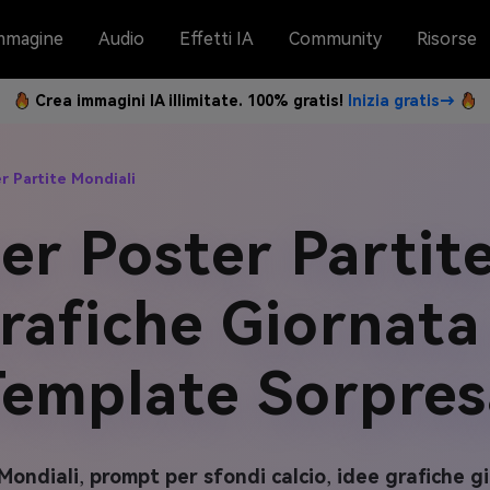
mmagine
Audio
Effetti IA
Community
Risorse
Crea immagini IA illimitate. 100% gratis!
Inizia gratis→
r Partite Mondiali
er Poster Partit
rafiche Giornata
Template Sorpres
Mondiali
,
prompt per sfondi calcio
,
idee grafiche g