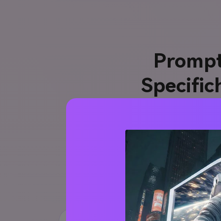
Prompt 
Specific
Usa questi prompt immagine A
popolari, squadre outsider, inc
fan art senza logo. Ogni 
USA vs Australia
Brasile vs