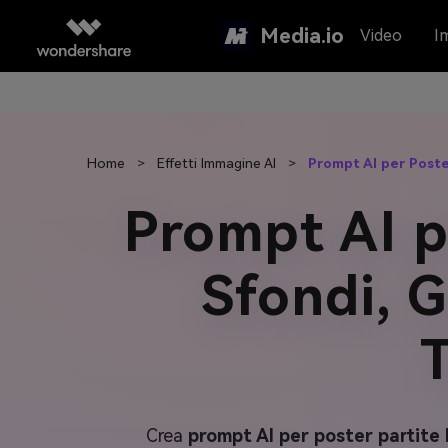
Media.io
Video
I
Home
>
Effetti Immagine AI
>
Prompt AI per Poste
Prompt AI p
Sfondi, G
Crea
prompt AI per poster partite 