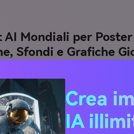
AI Mondiali per Poster
he, Sfondi e Grafiche Gi
Gara
I Mondiali copia-e-incolla per costruire pagine risorse pro
Crea i
ontri specifici, prompt poster calcio, idee sfondo calcio, temp
prompt è ottimizzato per ChatGPT, Gemini, Claude, GPT Image 
generatori immagini AI.
IA illim
 Scozia
Giornata Argentina
Squadre 