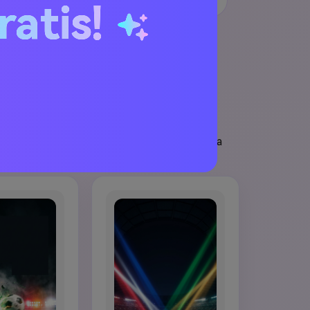
ratis!
re allarme-sorpresa Australia e fan art senza
o pulita.