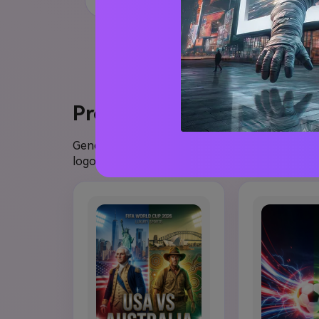
Prompt AI Poster e Sfond
Genera poster USA vs Australia, sfondi calcio U
logo usando energia stadio rosso-bianco-blu, m