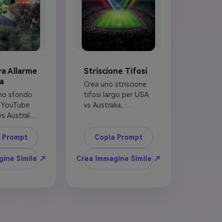
ra Allarme
Striscione Tifosi
a
Crea uno striscione 
no sfondo 
tifosi largo per USA 
 YouTube 
vs Australia, 
s Australia 
rapporto aspetto 
toria 
3:1. Mostra uno 
orpresa. 
stadio panoramico, 
 Prompt
Copia Prompt
ergia 
raggi luminosi rosso-
 verde-oro 
bianco-blu e verde-
ine Simile ↗
Crea Immagine Simile ↗
a un muro 
oro che si incrociano, 
osso-
bagliore campo 
u, impatto 
centrale, texture 
plosivo, 
folla astratta, area 
 scioccate, 
vuota pulita per 
oto 
titolo blog, stile 