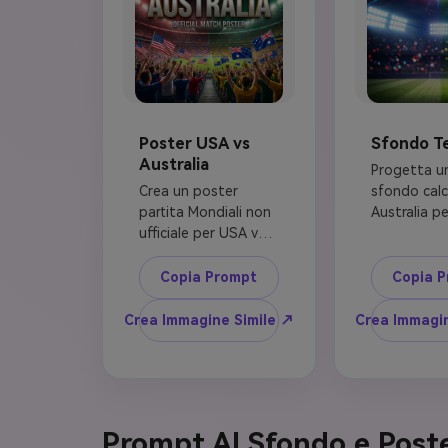
Poster USA vs
Sfondo T
Australia
Progetta un
Crea un poster 
sfondo calc
partita Mondiali non 
Australia per
ufficiale per USA vs 
schermate b
Australia, 
telefono, r
composizione 
verticale 9:1
Copia Prompt
Copia 
verticale 4:5. Mostra 
una composi
due calciatori fittizi 
stadio divis
Crea Immagine Simile ↗
Crea Immagi
che si fronteggiano 
scie luminos
sotto luci stadio 
bianche e bl
brillanti, energia 
scontrano c
squadra ospitante 
energia verd
rosso-bianco-blu a 
Aggiungi un
Prompt AI Sfondo e Poster
sinistra ed energia 
luminoso al 