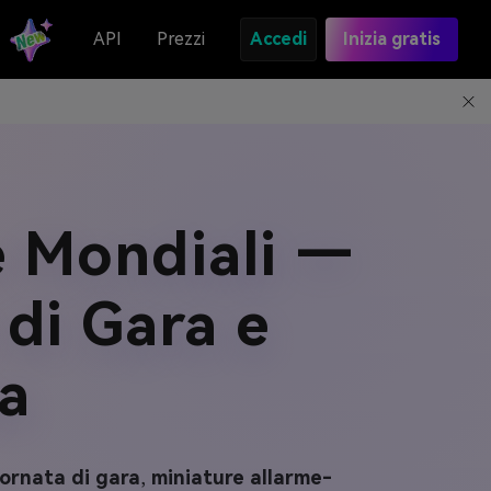
API
Prezzi
Accedi
Inizia gratis
e Mondiali —
 di Gara e
a
iornata di gara
,
miniature allarme-