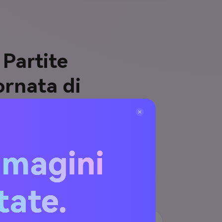
 Partite
ornata di
grammatiche intorno a squadre
mmagini
late grafiche giornata di gara e
2, Nano Banana Pro e altri
itate.
Popolari
Sorprese Sfavoriti