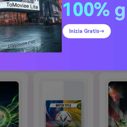
100% g
Grafiche Social
Inizia Gratis→
o USA vs Australia
SA vs Australia, grafiche giornata squadra ospitante, miniatu
ovimento sfidante verde-oro e composizione editoriale calci