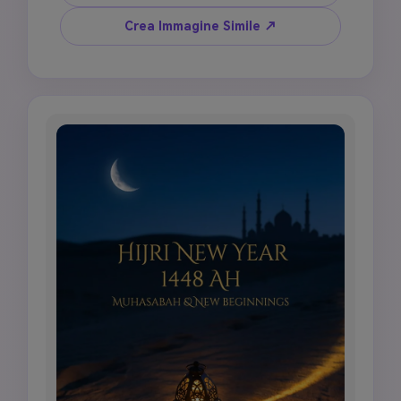
atmosfera Capodanno Islamico 1448 AH, 
atmosfera serale pacifica, sfondo cartolina di 
Crea Immagine Simile ↗
auguri premium, profondità di campo ridotta, 
niente celebrazione affollata, niente 
decorazioni di festa, niente alcol, niente figure 
sacre, niente caratteri arabi imprecisi.