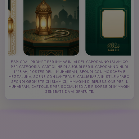
ESPLORA I PROMPT PER IMMAGINI AI DEL CAPODANNO ISLAMICO
PER CATEGORIA: CARTOLINE DI AUGURI PER IL CAPODANNO HIJRI
1448 AH, POSTER DEL 1 MUHARRAM, SFONDI CON MOSCHEA E
MEZZALUNA, SCENE CON LANTERNE, CALLIGRAFIA IN STILE ARABO,
SFONDI GEOMETRICI ISLAMICI, IMMAGINI DI RIFLESSIONE PER IL
MUHARRAM, CARTOLINE PER SOCIAL MEDIA E RISORSE DI IMMAGINI
GENERATE DA AI GRATUITE.