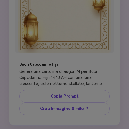
Buon Capodanno Hijri
Genera una cartolina di auguri AI per Buon 
Capodanno Hijri 1448 AH con una luna 
crescente, cielo notturno stellato, lanterne 
luminose, silhouette della cupola della 
moschea, cornice raffinata con motivo islamico, 
Copia Prompt
sfondo color crema tenue, accenti dorati, 
spazio vuoto elegante per il testo, atmosfera 
Crea Immagine Simile ↗
pacifica e riflessiva, adatta per WhatsApp, 
Instagram e auguri per la comunità, niente 
celebrazione rumorosa, niente fuochi d'artificio, 