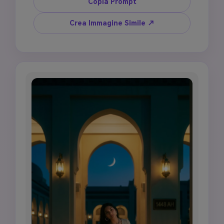
cortile tranquillo, dettagli geometrici islamici 
Copia Prompt
sottili, atmosfera Capodanno Hijri 1448 AH, 
luce soffusa cinematografica, tono spirituale 
Crea Immagine Simile ↗
elegante, stile poster ad alta risoluzione, 
niente persone, niente figure sacre, niente 
fuochi d'artificio, niente scena di festa, niente 
arabo leggibile a meno che non sia fornito 
testo esatto verificato.