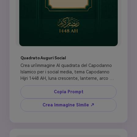
Quadrato Auguri Social
Crea un'immagine AI quadrata del Capodanno 
Islamico per i social media, tema Capodanno 
Hijri 1448 AH, luna crescente, lanterne, arco di 
moschea sottile, ornamento geometrico 
islamico pulito, area di testo di auguri 
Copia Prompt
centrata, stile smeraldo e oro premium, 
atmosfera di auguri comunitari calma, 
Crea Immagine Simile ↗
composizione post Instagram raffinata, niente 
fuochi d'artificio, niente balli, niente scena di 
festa, niente figure sacre, evitare testo arabo 
malformato, lasciare l'area di testo modificabile 
se necessario.