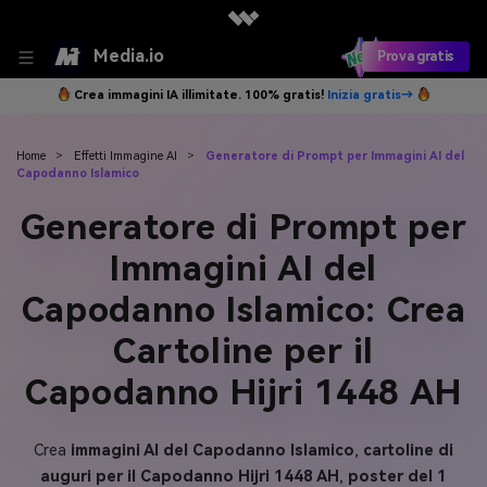
Media.io
Prova gratis
Crea immagini IA illimitate. 100% gratis!
Inizia gratis→
Home
>
Effetti Immagine AI
>
Generatore di Prompt per Immagini AI del
Capodanno Islamico
Generatore di Prompt per
Immagini AI del
Capodanno Islamico: Crea
Cartoline per il
Capodanno Hijri 1448 AH
Crea
immagini AI del Capodanno Islamico
,
cartoline di
auguri per il Capodanno Hijri 1448 AH
,
poster del 1