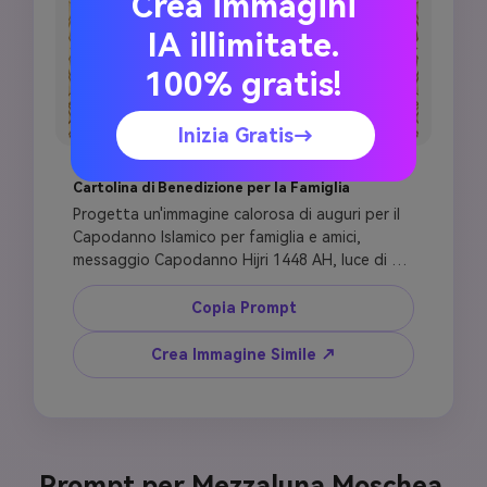
Crea immagini
IA illimitate.
100% gratis!
Inizia Gratis→
Cartolina di Benedizione per la Famiglia
Progetta un'immagine calorosa di auguri per il 
Capodanno Islamico per famiglia e amici, 
messaggio Capodanno Hijri 1448 AH, luce di 
lanterna delicata, luna crescente, silhouette di 
moschea modesta, rosario, motivo floreale 
Copia Prompt
islamico elegante, accenti oro tenue, area 
vuota per un messaggio di benedizione, 
Crea Immagine Simile ↗
atmosfera pacifica e speranzosa, cartolina di 
auguri ad alta risoluzione, niente immagini di 
festa, niente fuochi d'artificio, niente figure 
sacre, niente versetti del Corano a meno che 
non siano verificati dall'utente.
Prompt per Mezzaluna Moschea,