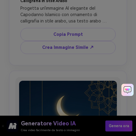
Calligrafia in Stile Arabo
Progetta un'immagine AI elegante del 
Capodanno Islamico con ornamento di 
calligrafia in stile arabo, usa testo arabo 
verificato solo se viene fornita la frase esatta, 
altrimenti crea tratti calligrafici astratti senza 
Copia Prompt
parole leggibili, aggiungi luna crescente, 
lanterne dorate, arco di moschea, cornice 
Crea Immagine Simile ↗
geometrica islamica, area titolo in inglese per 
Capodanno Hijri 1448 AH, stile cartolina di 
lusso, niente allucinazione di versetti del 
Corano, niente figure sacre, niente scena di 
festa.
Generatore Video IA
Genera ora
Crea video facilmente da testo o immagini