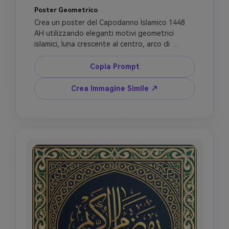
Poster Geometrico
Crea un poster del Capodanno Islamico 1448 
AH utilizzando eleganti motivi geometrici 
islamici, luna crescente al centro, arco di 
moschea raffinato, palette smeraldo, blu navy, 
avorio e oro, area titolo pulita per Buon 
Copia Prompt
Capodanno Hijri, design grafico piatto premium 
mixato con illuminazione sottile, adatto per 
Crea Immagine Simile ↗
poster digitale e annuncio per la comunità, 
niente persone, niente figure sacre, niente 
fuochi d'artificio, niente atmosfera di festa, 
niente testo arabo non verificato.