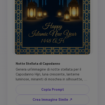
Notte Stellata di Capodanno
Genera un'immagine di notte stellata per il 
Capodanno Hijri, luna crescente, lanterne 
luminose, minareti di moschea in silhouette, 
bordo geometrico islamico elegante, nuvole 
sottili, palette di colori blu e oro pacifica, tema 
Copia Prompt
Buon Capodanno Islamico 1448 AH, layout 
cartolina verticale, bagliore cinematografico, 
Crea Immagine Simile ↗
niente fuochi d'artificio, niente balli, niente 