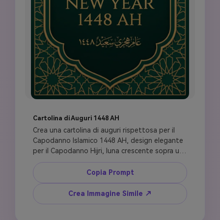
Cartolina di Auguri 1448 AH
Crea una cartolina di auguri rispettosa per il 
Capodanno Islamico 1448 AH, design elegante 
per il Capodanno Hijri, luna crescente sopra una 
silhouette di moschea pacifica, bagliore caldo 
di lanterna, bordo geometrico islamico sottile, 
Copia Prompt
palette verde smeraldo e oro tenue, testo di 
auguri in inglese pulito: Happy Islamic New Year 
Crea Immagine Simile ↗
1448 AH, atmosfera spirituale calma, layout di 
cartolina di auguri premium, verticale 4:5, niente 