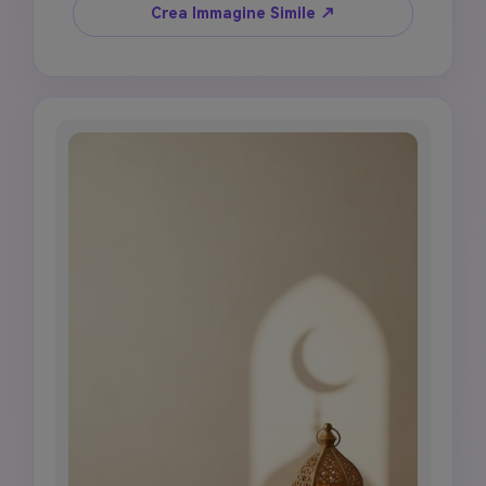
1448 AH, composizione poster elegante, cielo 
Crea Immagine Simile ↗
blu intenso, luce oro calda, niente fuochi 
d'artificio, niente atmosfera di festa, niente 
figure sacre, niente testo del Corano copiato, 
rispettoso e contemplativo.