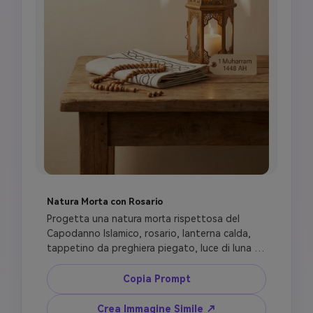
Natura Morta con Rosario
Progetta una natura morta rispettosa del 
Capodanno Islamico, rosario, lanterna calda, 
tappetino da preghiera piegato, luce di luna 
crescente dalla finestra, ombra di arco di 
moschea sottile, concetto 1 Muharram 1448 
Copia Prompt
AH, atmosfera spirituale calma, messa a fuoco 
morbida, stile fotografico premium, spazio per 
Crea Immagine Simile ↗