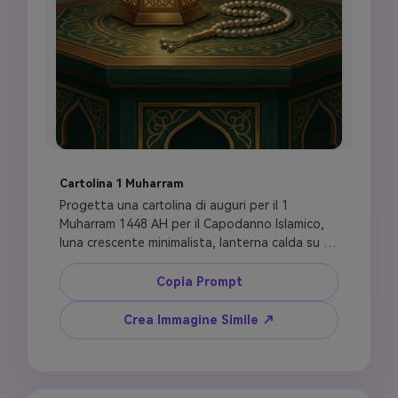
Cartolina 1 Muharram
Progetta una cartolina di auguri per il 1 
Muharram 1448 AH per il Capodanno Islamico, 
luna crescente minimalista, lanterna calda su un 
tavolo decorato, rosario, silhouette di 
moschea tenue in lontananza, area tipografica 
Copia Prompt
elegante con le parole 1 Muharram 1448 AH, 
palette di colori verde intenso, avorio e oro, 
Crea Immagine Simile ↗
tono calmo riflessivo, cartolina digitale di alta 
qualità, niente festa festival, niente fuochi 
d'artificio, niente testo religioso copiato, 
niente raffigurazione di figure sacre.