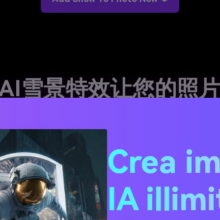
AI雪景特效让您的照
具转换图片、GIF和背景,为任何创意场景
在线免费添
季风
将任何照
Crea i
时转换自拍或肖像照,
即时将肖像、家庭照
体帖子
即可将日常照片变成舒适
或产品照片变成节日贺
✕
1
节日
升互动度。
社交媒体上发布的静
20+ 病毒式AI雪景特效免费使用
IA illim
景风格 - 从轻飘雪花到暴风雪、叠加层、GIF飘雪和完整雪景背景
备上在线免费为照片添加雪景效果。