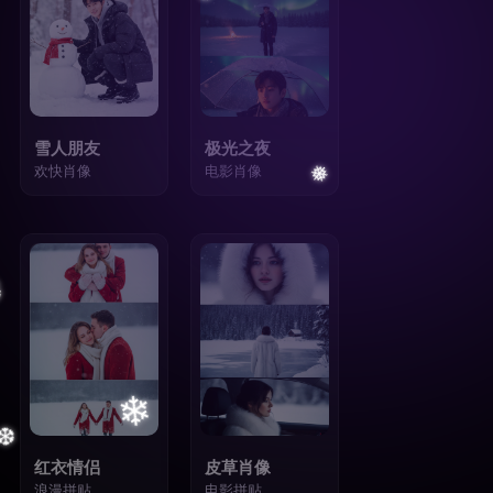
雪人朋友
极光之夜
欢快肖像
电影肖像
20
21
❆
红衣情侣
皮草肖像
浪漫拼贴
电影拼贴