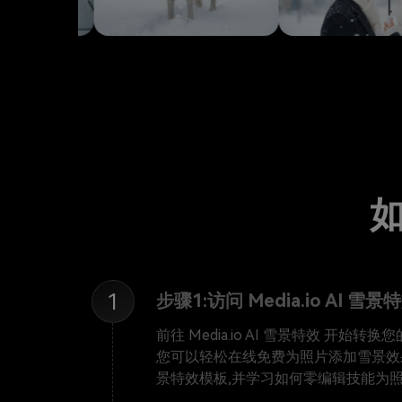
1
步骤1:访问 Media.io AI 雪景
前往
Media.io AI 雪景特效
开始转换您
您可以轻松在线免费为照片添加雪景效
❆
景特效模板,并学习如何零编辑技能为