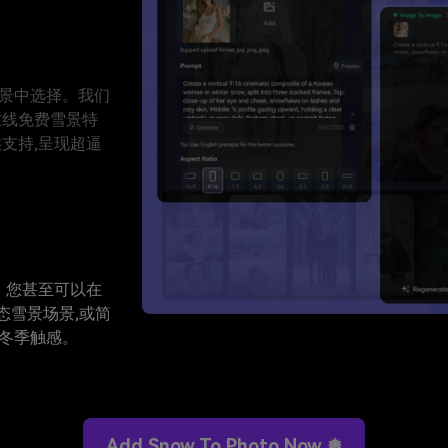
❄
景中选择。我们
在线免费雪景特
供支持,呈现超逼
❄
❅
。您甚至可以在
态雪景场景,或简
冬季触感。
Add Snow To Photo Now ❅