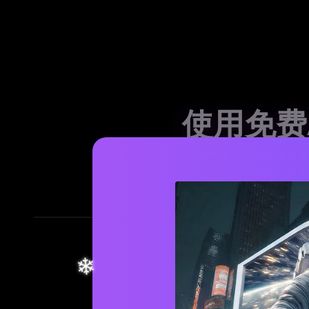
❄
使用免费
使用一键工
查看详情
让您的自拍瞬间变冬
,非常适合
在线免费添加雪景效果
使用AI即
创建冬季主题社交媒
Instagram和TikTok的节日更新。一键
✕
社交
的冬季内容,契合季节趋势并提
为社交照片添加雪景
享受20+种免费AI雪