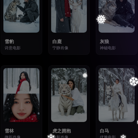
雪豹
白鹿
灰狼
诗意电影
宁静肖像
神秘电影
17
18
19
雪林
虎之拥抱
白马
微距肖像
电影肖像
优雅电影