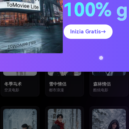
100% g
3
4
5
Inizia Gratis→
冬季马术
雪中情侣
森林情侣
空灵电影
都市浪漫
酷炫电影
10
11
12