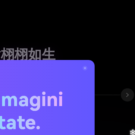
片栩栩如生
加雪景效果
。
查看详情
片变成温馨的节日贺卡
mmagini
在线免费添加雪景效果
使用AI雪景叠加层
设计节日贺卡
卡。导出可打印、通过电子邮件分享或在
艳
✕
2
背景
态图片—无需GIF或复杂的动画工具。
itate.
设计雪景节日贺卡
 - 完美适用于在任何设
❅