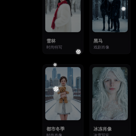
雪林
黑马
时尚特写
戏剧肖像
❄
15
16
❅
都市冬季
冰冻肖像
时尚肖像
冰雪写实