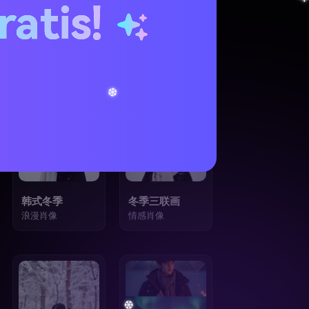
ratis!
6
7
韩式冬季
冬季三联画
浪漫肖像
情感肖像
13
14