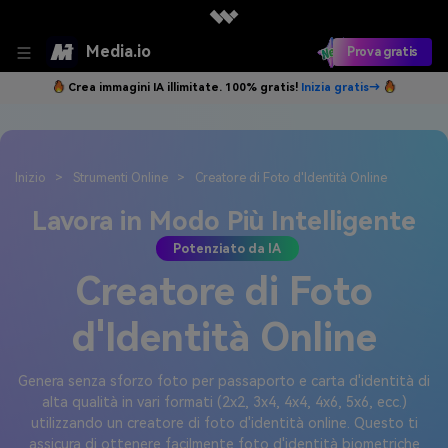
Media.io
Prova gratis
Crea immagini IA illimitate. 100% gratis!
Inizia gratis→
Inizio
>
Strumenti Online
>
Creatore di Foto d'Identità Online
Lavora in Modo Più Intelligente
Potenziato da IA
Creatore di Foto
d'Identità Online
Genera senza sforzo foto per passaporto e carta d'identità di
alta qualità in vari formati (2x2, 3x4, 4x4, 4x6, 5x6, ecc.)
utilizzando un creatore di foto d'identità online. Questo ti
assicura di ottenere facilmente foto d'identità biometriche