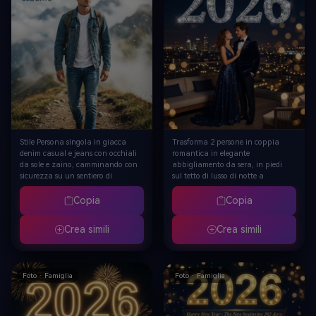
Stile Persona singola in giacca
Trasforma 2 persone in coppia
denim casual e jeans con occhiali
romantica in elegante
da sole e zaino, camminando con
abbigliamento da sera, in piedi
sicurezza su un sentiero di
sul tetto di lusso di notte a
montagna con cime nebbiose
guardare i numeri giganti di
sullo sfondo, testo gigante "2026"
diamanti scintillanti "2026" che
Copia
Copia
in gradiente azzurro posizionato
galleggiano nel cielo, la persona
nel cielo sul lato sinistro,
a sinistra che guarda la persona
Crea simili
Crea simili
sottotitolo "The New beginning
a destra, le luci della città
365/DAYS" chiaramente visibile,
scintillano sotto, fuochi d'artificio
nebbia atmosferica e particelle
dorati e blu con il testo "Buon
bokeh, vibe fotografica di viaggio
anno nuovo" sopra, profondità
Foto · Famiglia
Foto · Famiglia
di avventura, illuminazione
atmosferica con luci bokeh,
esterna naturale
momento romantico intimo sotto i
numeri