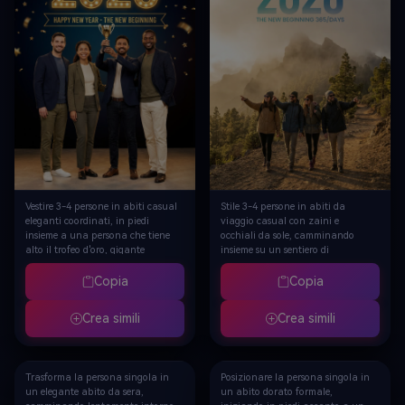
Vestire 3-4 persone in abiti casual
Stile 3-4 persone in abiti da
eleganti coordinati, in piedi
viaggio casual con zaini e
insieme a una persona che tiene
occhiali da sole, camminando
alto il trofeo d'oro, gigante
insieme su un sentiero di
luminoso "2026" galleggiante
montagna con vette nebbiose
sullo sfondo, gradiente scuro con
dietro, testo gigante "2026" in
Copia
Copia
luci dorate e stelle confetti, "Felice
gradiente azzurro nel cielo, "Il
anno nuovo-il nuovo inizio"
nuovo inizio 365/giorni"
Crea simili
Crea simili
chiaramente visibile, tema di
chiaramente visibile,
celebrazione del risultato della
illuminazione dell'ora dorata con
squadra, ritratto di gruppo
nebbia atmosferica, fotografia di
professionale
viaggio di amicizia di avventura
Trasforma la persona singola in
Posizionare la persona singola in
Video · Solo
Video · Solo
un elegante abito da sera,
un abito dorato formale,