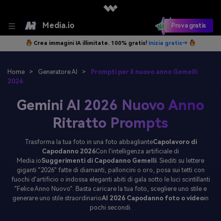
Media.io
Prova gratis
Crea immagini IA illimitate. 100% gratis!
Inizia gratis→
Home
>
Generatore AI
>
Prompti per il nuovo anno Gemelli
2026
Gemini AI 2026 Nuovo Anno
Ritratto Prompts
Trasforma la tua foto in una foto abbagliante
Capolavoro di
Capodanno 2026
Con l'intelligenza artificiale di
Media.io
Suggerimenti di Capodanno Gemelli
. Siediti su lettere
giganti "2026" fatte di diamanti, palloncini o oro, posa sui tetti con
fuochi d'artificio o indossa eleganti abiti di gala sotto le luci scintillanti
"Felice Anno Nuovo". Basta caricare la tua foto, scegliere uno stile e
generare uno stile straordinario
AI 2026 Capodanno foto o video
in
pochi secondi.