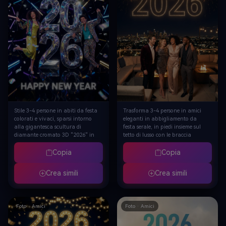
Stile 3-4 persone in abiti da festa
Trasforma 3-4 persone in amici
colorati e vivaci, sparsi intorno
eleganti in abbigliamento da
alla gigantesca scultura di
festa serale, in piedi insieme sul
diamante cromato 3D "2026" in
tetto di lusso con le braccia
studio riflettente nero, ogni
intorno, gigante "2026" luminoso
persona in posa di celebrazione
che galleggia nel cielo notturno
Copia
Copia
dinamica con bicchieri da
sopra, luci della città sotto, fuochi
champagne, particelle olografiche
d'artificio dorati con "Buon Anno
Crea simili
Crea simili
galleggianti, testo "Buon anno
Nuovo" chiaramente visibile,
nuovo" in basso, fotografia di
calda atmosfera di legame di
moda in studio con illuminazione
amicizia, fotografia di
drammatica, atmosfera di festa
celebrazione cinematografica
Foto · Amici
Foto · Amici
ultra-moderna