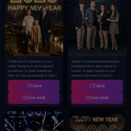
Trasforma 3-4 persone in una
Vestire 3-4 persone come famiglia
calda famiglia in abiti eleganti
professionale in abiti casual di
coordinati, in piedi insieme sul
lavoro, in piedi insieme a una
tetto di lusso guardando in alto il
persona che tiene in mano il
gigantesco "2026" dorato
trofeo d'oro, gigante luminoso
luminoso che galleggia nel cielo
"2026" che galleggia nel cielo
Copia
Copia
notturno, posizionato da sinistra
dietro di loro, sfondo a gradiente
a destra attraverso la cornice, luci
scuro con luci bokeh dorate e
Crea simili
Crea simili
della città sotto, fuochi d'artificio
stelle, "Felice anno nuovo-il
dorati con "Felice Anno Nuovo"
nuovo inizio 365 giorni"
chiaramente visibile sopra, calda
chiaramente visibile, tema
atmosfera di legame familiare,
celebrativo del successo della
Foto · Amici
Foto · Amici
profondità di campo
famiglia, illuminazione del
cinematografica
ritratto dello studio