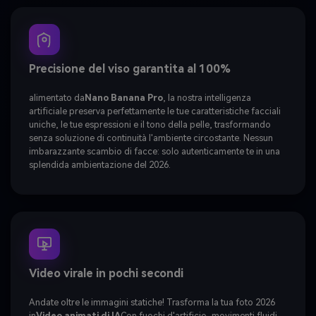
cinematografici e un tono
emotivamente ricco e stimolante.
Non cambiare l'identità del
personaggio. Non utilizzare
effetti in stile cartone animato o
animazione.
Precisione del viso garantita al 100%
alimentato da
Nano Banana Pro
, la nostra intelligenza
artificiale preserva perfettamente le tue caratteristiche facciali
uniche, le tue espressioni e il tono della pelle, trasformando
senza soluzione di continuità l'ambiente circostante. Nessun
imbarazzante scambio di facce: solo autenticamente te in una
splendida ambientazione del 2026.
Video virale in pochi secondi
Andate oltre le immagini statiche! Trasforma la tua foto 2026
in
Video animati di IA
Con fuochi d'artificio, movimenti fluidi