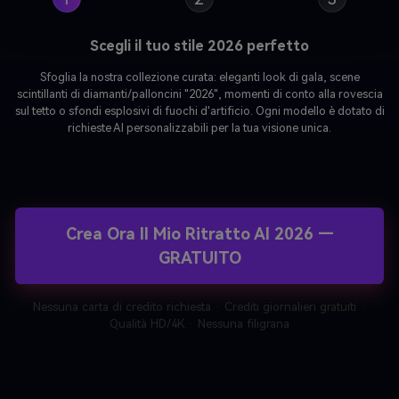
Scegli il tuo stile 2026 perfetto
Sfoglia la nostra collezione curata: eleganti look di gala, scene
scintillanti di diamanti/palloncini "2026", momenti di conto alla rovescia
sul tetto o sfondi esplosivi di fuochi d'artificio. Ogni modello è dotato di
richieste AI personalizzabili per la tua visione unica.
Crea Ora Il Mio Ritratto AI 2026 —
GRATUITO
Nessuna carta di credito richiesta · Crediti giornalieri gratuiti ·
Qualità HD/4K · Nessuna filigrana