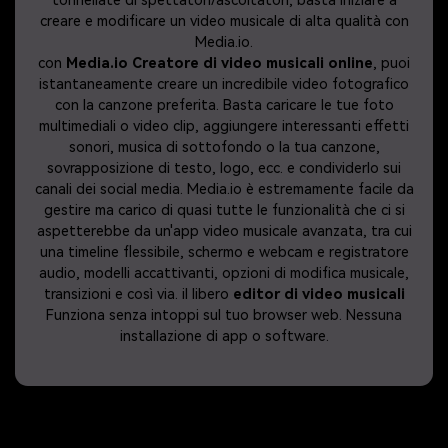
tonnellate di spettatori/ascoltatori, basta iniziare a
creare e modificare un video musicale di alta qualità con
Media.io.
con
Media.io Creatore di video musicali online
, puoi
istantaneamente creare un incredibile video fotografico
con la canzone preferita. Basta caricare le tue foto
multimediali o video clip, aggiungere interessanti effetti
sonori, musica di sottofondo o la tua canzone,
sovrapposizione di testo, logo, ecc. e condividerlo sui
canali dei social media. Media.io è estremamente facile da
gestire ma carico di quasi tutte le funzionalità che ci si
aspetterebbe da un'app video musicale avanzata, tra cui
una timeline flessibile, schermo e webcam e registratore
audio, modelli accattivanti, opzioni di modifica musicale,
transizioni e così via. il libero
editor di video musicali
Funziona senza intoppi sul tuo browser web. Nessuna
installazione di app o software.
Come creare un Video musicale in 3