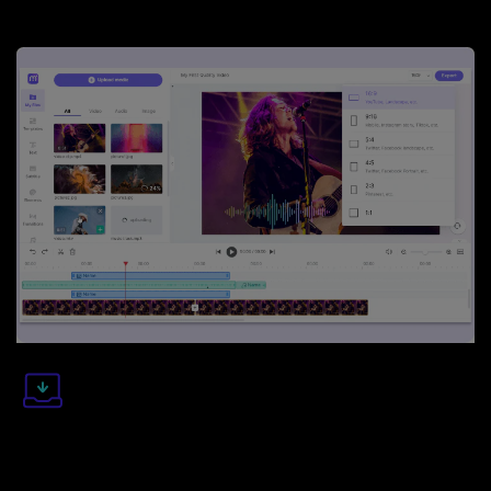
passaggi?
Fase 3. Esportare e condividere per guadagnare occhi.
Quando sei soddisfatto, tocca
esportazione
menu per
scegliere un rapporto d'aspetto e la risoluzione video
desiderati per generare il risultato. E voila! È ora di condividere
il tuo video musicale con il mondo!