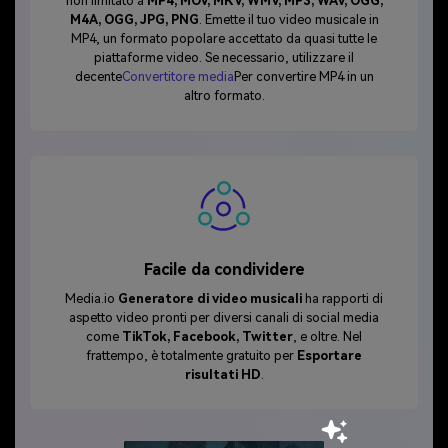
non limitato a
MP4, MOV, MKV, WMV, MP3, WAV, OGG,
M4A, OGG, JPG, PNG
. Emette il tuo video musicale in
MP4, un formato popolare accettato da quasi tutte le
piattaforme video. Se necessario, utilizzare il
decente
Convertitore media
Per convertire MP4 in un
altro formato.
Facile da condividere
Media.io
Generatore di video musicali
ha rapporti di
aspetto video pronti per diversi canali di social media
come
TikTok, Facebook, Twitter
, e oltre. Nel
frattempo, è totalmente gratuito per
Esportare
risultati HD
.