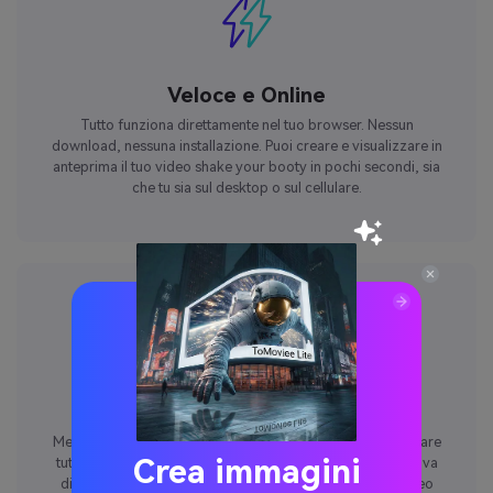
Veloce e Online
Tutto funziona direttamente nel tuo browser. Nessun
download, nessuna installazione. Puoi creare e visualizzare in
anteprima il tuo video shake your booty in pochi secondi, sia
che tu sia sul desktop o sul cellulare.
Libero di provare
Media.io offre una prova gratuita in modo da poter esplorare
Crea immagini
tutte le sue funzionalità di twerking AI senza impegno. Prova
diversi stili di danza, pose e suggerimenti per creare video