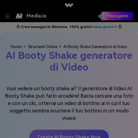
Media.io
Prova gratis
Crea immagini IA illimitate. 100% gratis!
Inizia gratis→
Home
>
Strumenti Online
>
AI Booty Shake Generatore di Video
AI Booty Shake generatore
di Video
Vuoi vedere un booty shake ai? Il generatore di Video AI
Booty Shake può farlo accadere! Basta caricare una foto
e con un clic, otterrai un video di bottino ai in cui il tuo
soggetto sembra scuotere il tuo bottino in un modo
vivace
Create AI Booty Shake Now