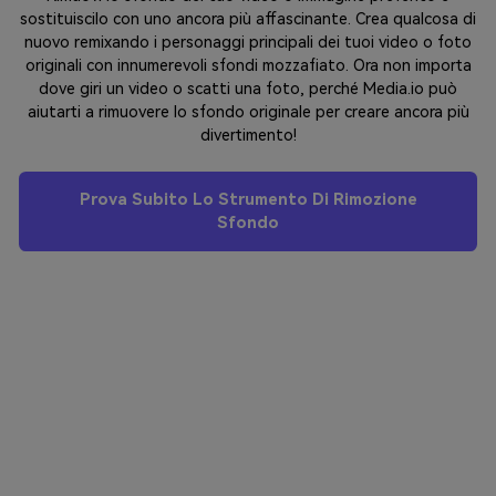
di materiali video, ma trovi che ci siano testi correlati o
indesiderati su di essi. Oppure, quando vuoi condividere i tuoi
video preferiti online, le loro informazioni riservate o personali
in formato testo ti impediscono di farlo per motivi legali.
Pulisci tutti questi testi non necessari con il nostro strumento
di rimozione testo basato su IA per rendere i tuoi video puliti e
puri.
Prova Subito Lo Strumento Di Rimozione Testo