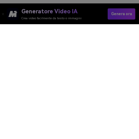
Generatore Video IA
Genera ora
Crea video facilmente da testo o immagini
Genera Versione Calva Con L'IA Ora
Sblocca la tua creatività con il nostro
Video
Editor
leggero e versatile
Media.io è un video editor all-in-one distintivo in grado di
soddisfare quasi tutte le tue esigenze di editing video. Può
fare molto di più che rimuovere filigrane da video e immagini.
Genera sottotitoli, immagini, musica ed effetti sonori con la
nostra potente intelligenza artificiale per rendere i tuoi
contenuti più accessibili e diversificati. Comprimi, converti,
migliora e modifica i tuoi video e le tue immagini senza sforzo
con i nostri strumenti online facili da usare, accessibili
direttamente dai tuoi browser web. Con Media.io, non devi
possedere abilità eccelse per diventare un professionista