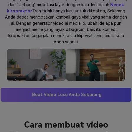
dan "terbang" melintasi layar dengan lucu. Ini adalah.
Nenek
Masuk
kiropraktor
Tren tidak hanya lucu untuk ditonton; Sekarang
FAQs
Hubungi Kami
Anda dapat menciptakan kembali gaya viral yang sama dengan
ai. Dengan generator video ai media.io, ubah ide apa pun
Berkreasi dengan AI
menjadi meme yang layak dibagikan, baik itu komedi
Tips & Tutorial AI
kiropraktor, kegagalan nenek, atau klip viral terinspirasi sora
Anda sendiri.
Postingan Terbaru
Jelajahi Lebih Banyak >>
Buat Video Lucu Anda Sekarang
Cara membuat video