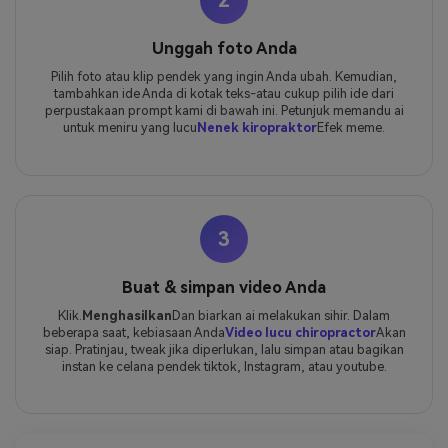
2
Unggah foto Anda
Pilih foto atau klip pendek yang ingin Anda ubah. Kemudian,
tambahkan ide Anda di kotak teks-atau cukup pilih ide dari
perpustakaan prompt kami di bawah ini. Petunjuk memandu ai
untuk meniru yang lucu
Nenek kiropraktor
Efek meme.
3
Buat & simpan video Anda
Klik.
Menghasilkan
Dan biarkan ai melakukan sihir. Dalam
beberapa saat, kebiasaan Anda
Video lucu chiropractor
Akan
siap. Pratinjau, tweak jika diperlukan, lalu simpan atau bagikan
instan ke celana pendek tiktok, Instagram, atau youtube.