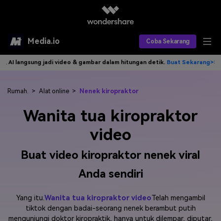
Media.io
Coba Sekarang
adi video & gambar dalam hitungan detik.
Buat Sekarang>>
Tulis idemu,
Alat AI
Produk AI
AI Video
Rumah.
>
Alat online
>
Nenek kiropraktor
Wanita tua kiropraktor
Efek AI
AI Gambar
Asisten Video AI
video
AI Audio
Sumber Daya
Editor Video AI
Efek Video
Buat video kiropraktor nenek viral
Editor Gambar AI
Harga
Efek Foto
Model AI yang Didukung
Anda sendiri
Editor Audio AI
TOP
Veo3
Panduan Pengguna
Apa yang Baru
Yang itu.
Wanita tua kiropraktor video
Telah mengambil
Find More Solutions >>
tiktok dengan badai-seorang nenek berambut putih
mengunjungi doktor kiropraktik, hanya untuk dilempar, diputar,