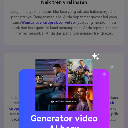
Naik tren viral instan
Jangan hanya menelusuri klip lucu yang tak ada habisnya-jadilah
penciptanya. Dengan media.io, Anda dapat mengakses hal yang
sama
Wanita tua kiropraktor video
Hype yang mendominasi
tiktok dan instagram. Ai kami menempatkan Anda tepat di tengah
meme, mengubah Anda dari penonton menjadi trendsetter.
AI prompt dibuat sederhana
Tidak perlu menebak cara menulis perintah yang sempurna. Kami
telah menyiapkan perpustakaan prompt khusus untuk
Nenek
kiropraktor
meme, sehingga Anda dapat menyalin, menempelkan,
dan menghasilkan dalam hitungan detik. Cukup unggah foto, pilih
Generator video
petunjuk, dan tonton ide Anda berubah menjadi video viral lucu.