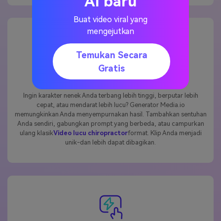
AI baru
Buat video viral yang
mengejutkan
Temukan Secara
Gratis
Disesuaikan untuk gaya Anda
Ingin karakter nenek Anda terbang lebih tinggi, berputar lebih
cepat, atau mendarat lebih lucu? Generator Media.io
memungkinkan Anda menyempurnakan hasil. Tambahkan sentuhan
Anda sendiri, gabungkan prompt yang berbeda, atau campurkan
ulang klasik
Video lucu chiropractor
format. Klip Anda menjadi
unik-dan lebih dapat dibagikan.