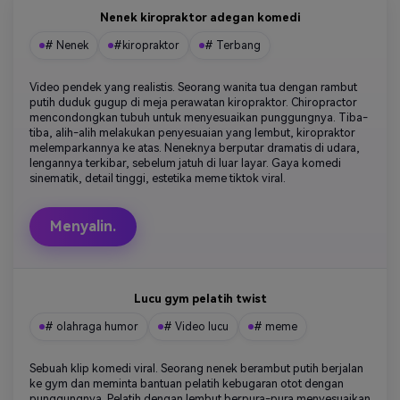
Nenek kiropraktor adegan komedi
# Nenek
#kiropraktor
# Terbang
Video pendek yang realistis. Seorang wanita tua dengan rambut
putih duduk gugup di meja perawatan kiropraktor. Chiropractor
mencondongkan tubuh untuk menyesuaikan punggungnya. Tiba-
tiba, alih-alih melakukan penyesuaian yang lembut, kiropraktor
melemparkannya ke atas. Neneknya berputar dramatis di udara,
lengannya terkibar, sebelum jatuh di luar layar. Gaya komedi
sinematik, detail tinggi, estetika meme tiktok viral.
Menyalin.
Lucu gym pelatih twist
# olahraga humor
# Video lucu
# meme
Sebuah klip komedi viral. Seorang nenek berambut putih berjalan
ke gym dan meminta bantuan pelatih kebugaran otot dengan
punggungnya. Pelatih dengan lembut berpura-pura menyesuaikan