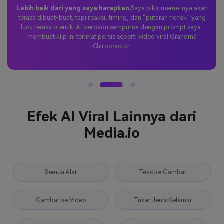
Kejutan Tiktok yang sempurna.
Saya mencoba tren
chiropractor dengan prompt khusus dan membagikan klip saya di
TikTok. Responsnya luar biasa — orang-orang menyukai adegan
peluncuran nenek yang lucu, dan postingannya langsung viral.
Efek AI Viral Lainnya dari
Media.io
Semua Alat
Teks ke Gambar
Gambar ke Video
Tukar Jenis Kelamin