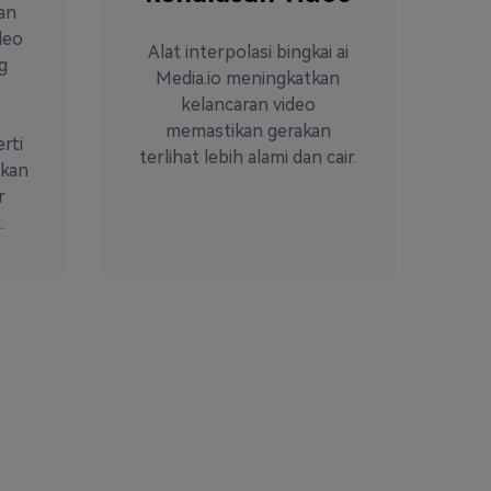
an
deo
Alat interpolasi bingkai ai
g
Media.io meningkatkan
kelancaran video
memastikan gerakan
rti
terlihat lebih alami dan cair.
hkan
r
.