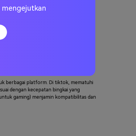
ng mengejutkan
kemas aksi
embali aksi berkecepatan tinggi dalam pasca
di 120 fps, memastikan gerakan yang lebih
ak seperti aslinya, membenamkan pemirsa di