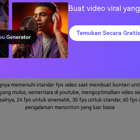
Buat video viral ya
Temukan Secara Gratis
rekaman berkecepatan tinggi yang di
beralih ke peningkatan kecepatan bingkai untuk menciptakan k
 seperti mengonversi 30 fps menjadi 60 fps atau 60 fps menja
 serba cepat. Frame rate yang lebih tinggi membuat aksi tamp
jantung aksi.