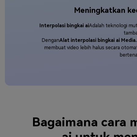
Meningkatkan kec
Interpolasi bingkai ai
Adalah teknologi mut
tamba
Dengan
Alat interpolasi bingkai ai Media.
membuat video lebih halus secara otomat
bertena
Bagaimana cara m
ai untuk men