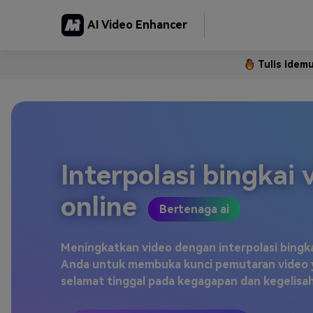
AI Video Enhancer
Tulis idem
Interpolasi bingkai 
online
Bertenaga ai
Meningkatkan video dengan interpolasi bingkai
Anda untuk membuka kunci pemutaran video ya
selamat tinggal pada kegagapan dan kegelisah