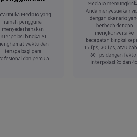
Media.io memungkink
Anda menyesuaikan vi
tarmuka Media.io yang
dengan skenario yan
ramah pengguna
berbeda dengan
menyederhanakan
mengkonversi ke
interpolasi bingkai AI
kecepatan bingkai sepe
enghemat waktu dan
15 fps, 30 fps, atau ba
tenaga bagi para
60 fps dengan fakto
rofesional dan pemula.
interpolasi 2x dan 4x