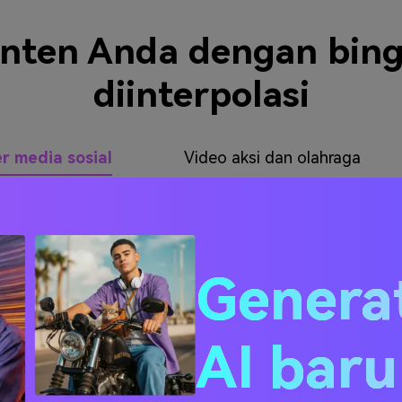
nten Anda dengan bing
diinterpolasi
r media sosial
Video aksi dan olahraga
Genera
AI bar