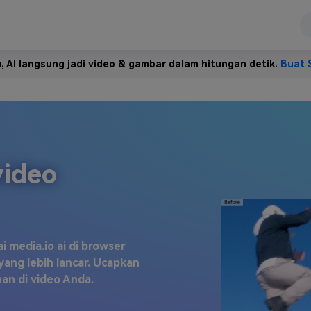
u, AI langsung jadi video & gambar dalam hitungan detik.
Buat 
video
 media.io ai di browser
ng lebih lancar. Ucapkan
an di video Anda.