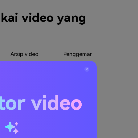
kai video yang
Arsip video
Penggemar
tor video
u