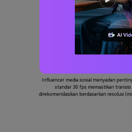
Merombak 
Profesional dalam aksi dan video olahraga 
produksi video. Meningkatkan frame rate,
lancar dan lebih detail dalam adegan yang