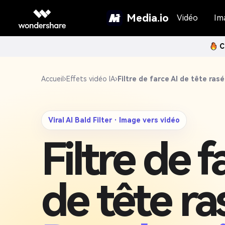
Media.io
Vidéo
Im
C
Accueil
›
Effets vidéo IA
›
Filtre de farce AI de tête ras
Viral AI Bald Filter · Image vers vidéo
Filtre de f
de tête ra