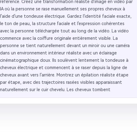
référence. Créez une transformation réaliste d'image en vidéo par
finale révèle une tête chauve entièrement rasée avec une
IA où la personne se rase manuellement ses propres cheveux à
expression confiante et un éclairage cinématographique propre.
l'aide d'une tondeuse électrique. Gardez l'identité faciale exacte,
Ultra réaliste, esthétique cinématographique des médias sociaux,
le ton de peau, la structure faciale et l'expression cohérentes
détails réalistes du cuir chevelu, assistance à la morphologie de
avec la personne téléchargée tout au long de la vidéo. La vidéo
l'IA en douceur, texture naturelle de la peau, vidéo verticale 9:16,
commence avec la coiffure originale entièrement visible. La
haut détail, physique réaliste, transformation émotionnellement
personne se tient naturellement devant un miroir ou une caméra
satisfaisante.
dans un environnement intérieur réaliste avec un éclairage
cinématographique doux. Ils soulèvent lentement la tondeuse à
cheveux électrique et commencent à se raser depuis la ligne de
cheveux avant vers l'arrière. Montrez un épilation réaliste étape
par étape, avec des trajectoires rasées visibles apparaissant
naturellement sur le cuir chevelu. Les cheveux tombent
progressivement en petits brins et particules. Incluez des plans
rapprochés de la tondeuse se déplaçant à travers la tête, une
révélation réaliste de la texture du cuir chevelu, un mouvement
subtil de la tête et un mouvement naturel de la main. Ajoutez un
mouvement doux de la caméra cinématographique, un léger
réalisme portable, une profondeur de champ douce, une énergie