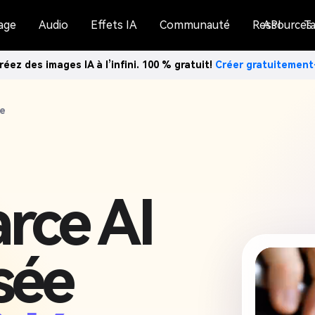
age
Audio
Effets IA
Communauté
Ressources
API
Ta
réez des images IA à l’infini. 100 % gratuit!
Créer gratuitemen
ée
arce AI
sée