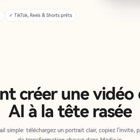
é
✓ TikTok, Reels & Shorts prêts
 créer une vidéo 
AI à la tête rasée
ail simple: téléchargez un portrait clair, copiez l'invite,
de transformation chauve dans Media.io.