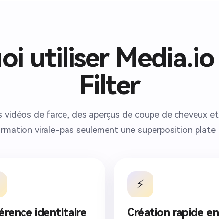
de transformation virale TikTok et des coupes synchronisées au
rythme. Gardez le mouvement fluide et très réaliste. La scène
finale révèle une tête chauve entièrement rasée avec une
expression confiante et un éclairage cinématographique propre.
i utiliser Media.io
Ultra réaliste, esthétique cinématographique des médias sociaux,
détails réalistes du cuir chevelu, assistance à la morphologie de
Filter
l'IA en douceur, texture naturelle de la peau, vidéo verticale 9:16,
haut détail, physique réaliste, transformation émotionnellement
satisfaisante.
 vidéos de farce, des aperçus de coupe de cheveux e
rmation virale-pas seulement une superposition plate
⚡
érence identitaire
Création rapide en