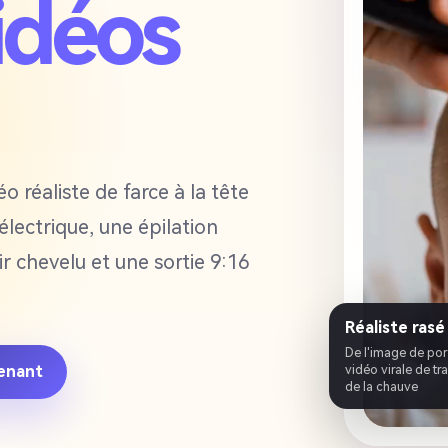
idéos
o réaliste de farce à la tête
ectrique, une épilation
ir chevelu et une sortie 9:16
Réaliste rasé
De l'image de port
vidéo virale de t
tenant
de la chauve