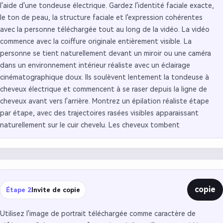
l'aide d'une tondeuse électrique. Gardez l'identité faciale exacte,
le ton de peau, la structure faciale et l'expression cohérentes
avec la personne téléchargée tout au long de la vidéo. La vidéo
commence avec la coiffure originale entièrement visible. La
personne se tient naturellement devant un miroir ou une caméra
dans un environnement intérieur réaliste avec un éclairage
cinématographique doux. Ils soulèvent lentement la tondeuse à
cheveux électrique et commencent à se raser depuis la ligne de
cheveux avant vers l'arrière. Montrez un épilation réaliste étape
par étape, avec des trajectoires rasées visibles apparaissant
naturellement sur le cuir chevelu. Les cheveux tombent
progressivement en petits brins et particules. Incluez des plans
rapprochés de la tondeuse se déplaçant à travers la tête, une
révélation réaliste de la texture du cuir chevelu, un mouvement
subtil de la tête et un mouvement naturel de la main. Ajoutez un
mouvement doux de la caméra cinématographique, un léger
copie
Étape 2
Invite de copie
réalisme portable, une profondeur de champ douce, une énergie
de transformation virale TikTok et des coupes synchronisées au
Utilisez l'image de portrait téléchargée comme caractère de
rythme. Gardez le mouvement fluide et très réaliste. La scène