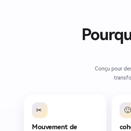
Pourquo
Conçu pour des
transfo
✂ ️
🙂
Mouvement de
coh