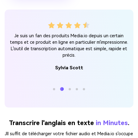
rès
Ce 
Je suis un fan des produits Media.io depuis un certain
ire
p
temps et ce produit en ligne en particulier m'impressionne.
s
d
L'outil de transcription automatique est simple, rapide et
précis.
Parti
Sylvia Scott
Transcrire l'anglais en texte
in Minutes
.
JIl suffit de télécharger votre fichier audio et Media.io s'occupe