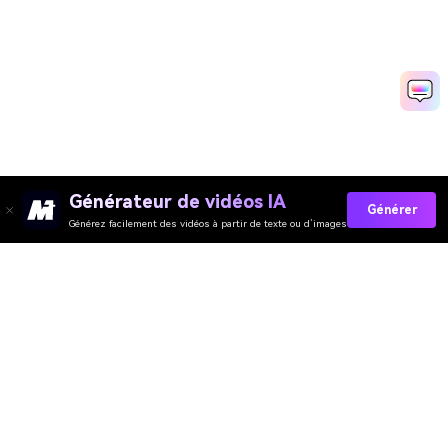
Générateur de vidéos IA
Générer
Générez facilement des vidéos à partir de texte ou d’images
Media.io Outils en Ligne
Évaluation de la Qualité :
4.7
(162,357 Votes)
Vous devez éditer, convertir ou compresser et télécharger au moins 1
fichier pour évaluer !
Nous avons déjà traité
362,189,797
fichiers d'une taille totale de
10,124
TB