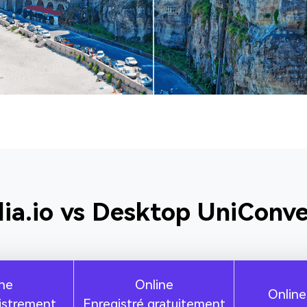
ia.io vs Desktop UniConve
ne
Online
Onlin
istrement
Enregistré gratuitement