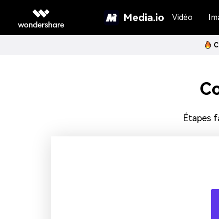
Media.io
Vidéo
Im
C
Co
Étapes f