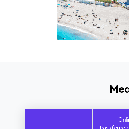
Med
Onli
Pas d'enreg