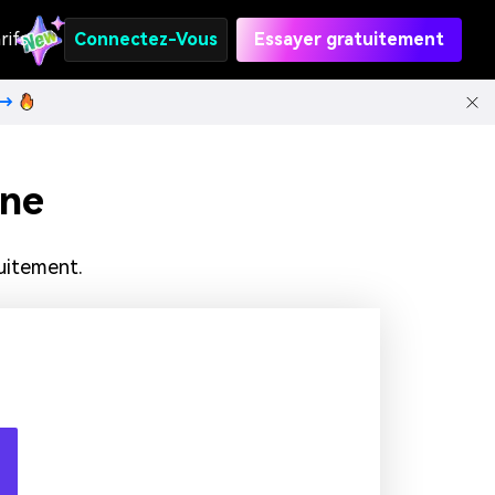
rifs
Connectez-Vous
Essayer gratuitement
t→
gne
uitement.