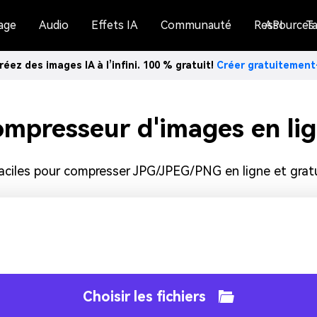
age
Audio
Effets IA
Communauté
Ressources
API
Ta
réez des images IA à l’infini. 100 % gratuit!
Créer gratuitemen
mpresseur d'images en li
aciles pour compresser JPG/JPEG/PNG en ligne et grat
Choisir les fichiers