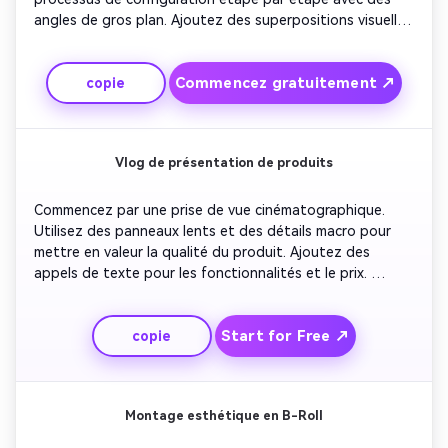
angles de gros plan. Ajoutez des superpositions visuelles 
pour étiqueter clairement chaque étape. Incluez des 
conseils de voix-off ou de sous-titres pour guider les 
Commencez gratuitement ↗
copie
téléspectateurs. Concluez en résumant les étapes clés 
avec une liste de contrôle à l'écran pour stimuler la 
rétention.
Vlog de présentation de produits
Commencez par une prise de vue cinématographique. 
Utilisez des panneaux lents et des détails macro pour 
mettre en valeur la qualité du produit. Ajoutez des 
appels de texte pour les fonctionnalités et le prix. 
Incluez des réactions réelles et un court montage de 
scènes d'utilisation. Terminez par un appel à l'action 
Start for Free ↗
copie
encourageant les téléspectateurs à consulter le lien dans 
la bio.
Montage esthétique en B-Roll