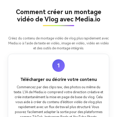
Créez des images IA
Comment créer un montage
à l’infini. 100 %
vidéo de Vlog avec Media.io
gratuit!
Créer Gratuitement
→
Créez du contenu de montage vidéo de vlog plus rapidement avec
Media.io à l'aide de texte en vidéo, image en vidéo, vidéo en vidéo
et des outils de montage intégrés.
1
Télécharger ou décrire votre contenu
Commencez par des clips raw, des photos ou même du
texte. L'IA de Media.io comprend votre direction créative et
crée instantanément la mise en page de base du vlog. Cela
vous aide à créer du contenu d'édition vidéo de vlog plus
rapidement avec un flux de travail plus structuré. Vous
pouvez facilement adapter la sortie pour des plateformes
comme TikTok, Instagram Reels et YouTube Shorts.