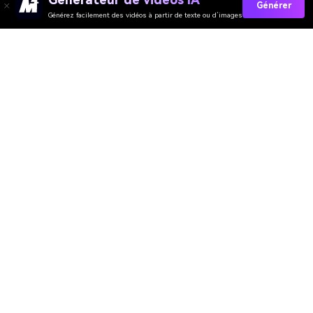
Générer
Générez facilement des vidéos à partir de texte ou d’images
Media.io Online Tools
Quality Rating:
4.7
(162,357 Votes)
You need to edit, convert or compress and download at least 1 file to
rate!
We've already perfectly processed
360,946,613
files with a total size of
10,124
TB
Générateur de Vidéo
Générateur d’Images
Générateur de Musique