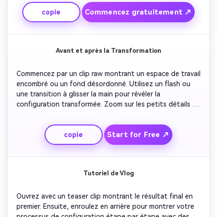
pour améliorer la narration. Montrez des moments réels – 
Commencez gratuitement ↗
copie
à la fois calmes et chaotiques – pour les garder 
rapprochables. Finissez avec une ligne de réflexion ou une 
sortie drôle.
Avant et après la Transformation
Commencez par un clip raw montrant un espace de travail 
encombré ou un fond désordonné. Utilisez un flash ou 
une transition à glisser la main pour révéler la 
configuration transformée. Zoom sur les petits détails 
améliorés pour faire apparaître le changement. Ajoutez 
des légendes rapides expliquant chaque amélioration. 
Start for Free ↗
copie
Fermez avec vous souriant et invitant les 
téléspectateurs à commenter leurs propres 
transformations.
Tutoriel de Vlog
Ouvrez avec un teaser clip montrant le résultat final en 
premier. Ensuite, enroulez en arrière pour montrer votre 
processus de configuration étape par étape avec des 