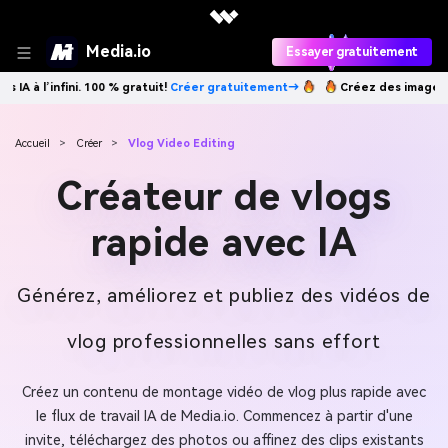
Media.io
Essayer gratuitement
tement→
Créez des images IA à l’infini. 100 % gratuit!
Créer gratuitem
Accueil
>
Créer
>
Vlog Video Editing
Créateur de vlogs
rapide avec IA
Générez, améliorez et publiez des vidéos de
vlog professionnelles sans effort
Créez un contenu de montage vidéo de vlog plus rapide avec
le flux de travail IA de Media.io. Commencez à partir d'une
invite, téléchargez des photos ou affinez des clips existants