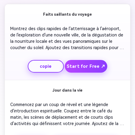
Faits saillants du voyage
Montrez des clips rapides de l'atterrissage à l'aéroport, 
de l'exploration d'une nouvelle ville, de la dégustation de 
la nourriture locale et des vues panoramiques sur le 
coucher du soleil. Ajoutez des transitions rapides pour 
maintenir un rythme rapide. Incluez des légende à l'écran 
décrivant chaque activité. Associez avec une musique de 
Start for Free ↗
copie
fond optimiste qui correspond à chaque humeur. 
Terminez avec une boucle de photos de vous souriant 
dans la caméra alors que l'horizon de la ville s'estompe.
Jour dans la vie
Commencez par un coup de réveil et une légende 
d'introduction espirituelle. Coupez entre le café du 
matin, les scènes de déplacement et de courts clips 
d'activités qui définissent votre journée. Ajoutez de la 
musique de fond légère et des coupes de saut nettes 