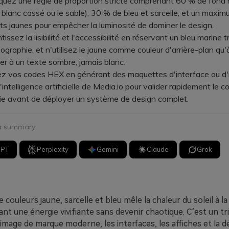
ez une règle de proportion stricte comprenant 60 % de fond 
blanc cassé ou le sable), 30 % de bleu et sarcelle, et un maxi
s jaunes pour empêcher la luminosité de dominer le design.
sez la lisibilité et l'accessibilité en réservant un bleu marine 
pographie, et n'utilisez le jaune comme couleur d'arrière-plan qu'
ier à un texte sombre, jamais blanc.
vos codes HEX en générant des maquettes d'interface ou d'
 d'intelligence artificielle de Media.io pour valider rapidement le c
hie avant de déployer un système de design complet.
 a summary
GPT
Perplexity
Gemini
Claude
Grok
 couleurs jaune, sarcelle et bleu mêle la chaleur du soleil à la
ant une énergie vivifiante sans devenir chaotique. C’est un tr
l’image de marque moderne, les interfaces, les affiches et la 