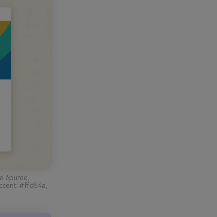
le épurée,
ccent #ffd54a,