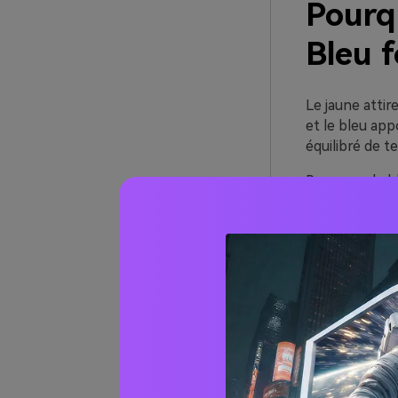
Pourqu
Bleu f
Le jaune attir
et le bleu app
équilibré de t
Parce que le bl
d’attribuer les
jaune pour les
particulièreme
Un autre avant
aqua) au prem
la saturation 
20+ In