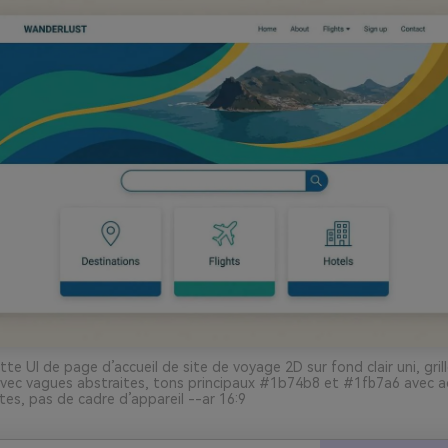
e UI de page d’accueil de site de voyage 2D sur fond clair uni, gril
vec vagues abstraites, tons principaux #1b74b8 et #1fb7a6 avec a
tes, pas de cadre d’appareil --ar 16:9