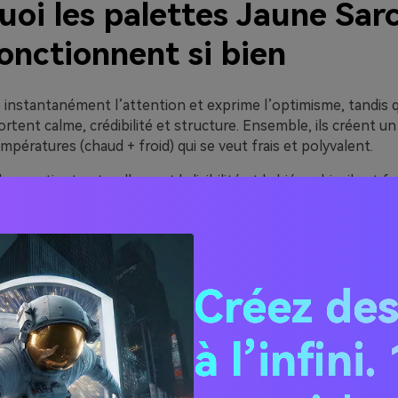
oi les palettes Jaune Sarc
onctionnent si bien
e instantanément l’attention et exprime l’optimisme, tandis q
ortent calme, crédibilité et structure. Ensemble, ils créent u
empératures (chaud + froid) qui se veut frais et polyvalent.
eu soutient naturellement la lisibilité et la hiérarchie, il est fa
 rôles : bleu pour les titres/navigation, sarcelle pour les états
 éléments clés (tarifs, badges, données importantes). Cela r
nt efficace pour l’UI et les systèmes de branding.
age réside dans l’amplitude : le même trio peut aller du ludiqu
Créez des
ium (or + bleu marine profond + sarcelle atténuée) simpleme
et en utilisant des neutres doux.
à l’infini
spirations de palettes Ja