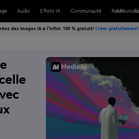
age
Audio
Effets IA
Communauté
Ressources
API
Ta
réez des images IA à l’infini. 100 % gratuit!
Créer gratuitemen
de
Media.io
celle
avec
ux