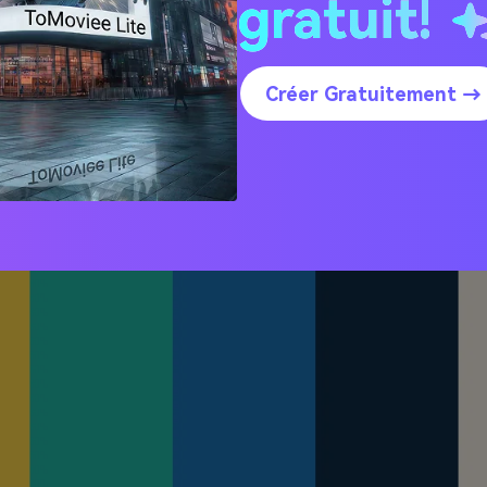
gratuit!
lle Bleu (avec codes HEX)
Créer Gratuitement →
n ensoleillé