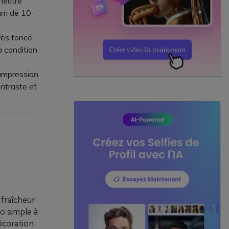
neutre
mum de 10
très foncé
à condition
impression
ontraste et
 fraîcheur
io simple à
décoration