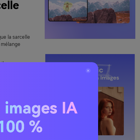
elle
ue la sarcelle
n mélange
cile
 interactifs, et
end le schéma
e (citron vif +
 images IA
nt en ajustant
. 100 %
une