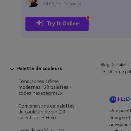
Jul 03, 26 ·
22 min(s)
Try It Online
Blog
Palette
Palette de couleurs
Idées de pal
Tons jaunes crème
modernes : 20 palettes +
codes hexadécimaux
TL;D
Combinaisons de palettes
Une palette
de couleurs de vin (20
énergie et
sélections + Hex)
navigation,
Tons de vin blanc : 20