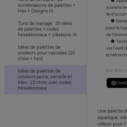
● Appliqu
combinaisons de palettes +
(comme le 
Hex + Designs IA
% d'accent
● Garantis
Tons de mariage : 20 idées
pour la ty
de palettes + codes
de l'assoc
hexadécimaux + créations IA
● Testez 
Idées de palettes de
via l'outil
couleurs pour cascades (20
la hiérarc
choix + hex)
Ask AI for
Idées de palettes de
couleurs jaune, sarcelle et
bleu : 22 choix avec codes
Chat
hexadécimaux
Une palette de
aquatique, cré
utiliser pour 