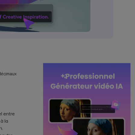
adécimaux
el entre
à la
n.